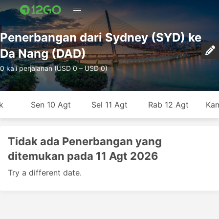
Penerbangan dari Sydney (SYD) ke
Da Nang (DAD)
0 kali perjalanan (USD 0 – USD 0)
k
Sen 10 Agt
Sel 11 Agt
Rab 12 Agt
Kam
Tidak ada Penerbangan yang
ditemukan pada 11 Agt 2026
Try a different date.