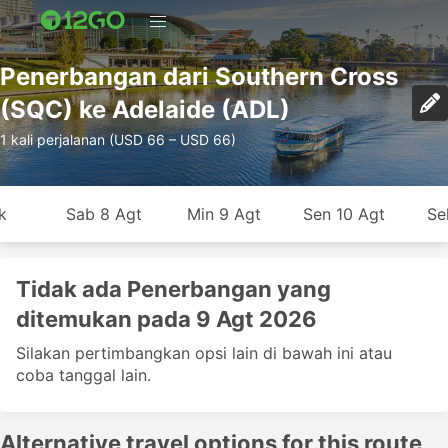
Penerbangan dari Southern Cross
(SQC) ke Adelaide (ADL)
1 kali perjalanan (USD 66 – USD 66)
k
Sab 8 Agt
Min 9 Agt
Sen 10 Agt
Se
Tidak ada Penerbangan yang
ditemukan pada 9 Agt 2026
Silakan pertimbangkan opsi lain di bawah ini atau
coba tanggal lain.
Alternative travel options for this route