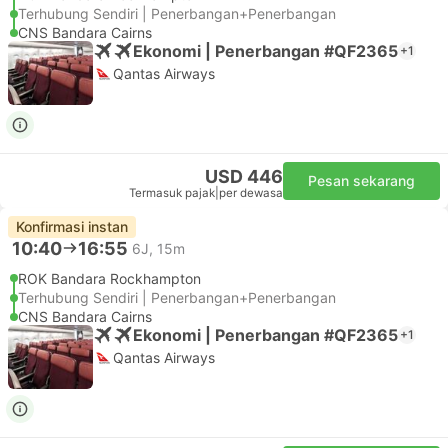
Terhubung Sendiri | Penerbangan+Penerbangan
CNS Bandara Cairns
Ekonomi | Penerbangan #QF2365
+1
Qantas Airways
USD 446
Pesan sekarang
Termasuk pajak
|
per dewasa
Konfirmasi instan
10:40
16:55
6J, 15m
ROK Bandara Rockhampton
Terhubung Sendiri | Penerbangan+Penerbangan
CNS Bandara Cairns
Ekonomi | Penerbangan #QF2365
+1
Qantas Airways