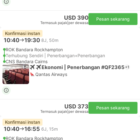
USD 390
Pesan sekarang
Termasuk pajak
|
per dewasa
Konfirmasi instan
10:40
19:30
8J, 50m
ROK Bandara Rockhampton
Terhubung Sendiri | Penerbangan+Penerbangan
CNS Bandara Cairns
Ekonomi | Penerbangan #QF2365
+1
Qantas Airways
USD 373
Pesan sekarang
Termasuk pajak
|
per dewasa
Konfirmasi instan
10:40
16:55
6J, 15m
ROK Bandara Rockhampton