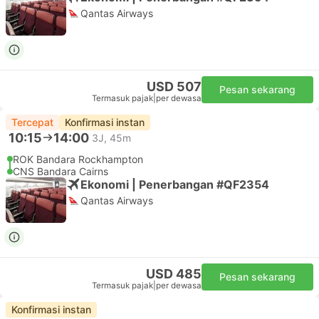
Qantas Airways
USD 507
Pesan sekarang
Termasuk pajak
|
per dewasa
Tercepat
Konfirmasi instan
10:15
14:00
3J, 45m
ROK Bandara Rockhampton
CNS Bandara Cairns
Ekonomi | Penerbangan #QF2354
Qantas Airways
USD 485
Pesan sekarang
Termasuk pajak
|
per dewasa
Konfirmasi instan