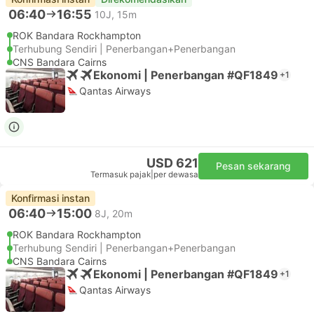
06:40
16:55
10J, 15m
ROK Bandara Rockhampton
Terhubung Sendiri | Penerbangan+Penerbangan
CNS Bandara Cairns
Ekonomi | Penerbangan #QF1849
+1
Qantas Airways
USD 621
Pesan sekarang
Termasuk pajak
|
per dewasa
Konfirmasi instan
06:40
15:00
8J, 20m
ROK Bandara Rockhampton
Terhubung Sendiri | Penerbangan+Penerbangan
CNS Bandara Cairns
Ekonomi | Penerbangan #QF1849
+1
Qantas Airways