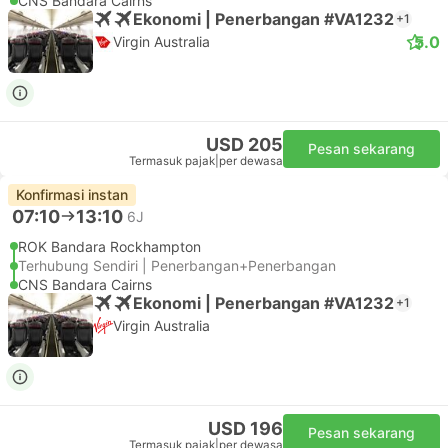
CNS Bandara Cairns
Ekonomi | Penerbangan #VA1232
+1
5.0
Virgin Australia
USD 205
Pesan sekarang
Termasuk pajak
|
per dewasa
Konfirmasi instan
07:10
13:10
6J
ROK Bandara Rockhampton
Terhubung Sendiri | Penerbangan+Penerbangan
CNS Bandara Cairns
Ekonomi | Penerbangan #VA1232
+1
Virgin Australia
USD 196
Pesan sekarang
Termasuk pajak
|
per dewasa