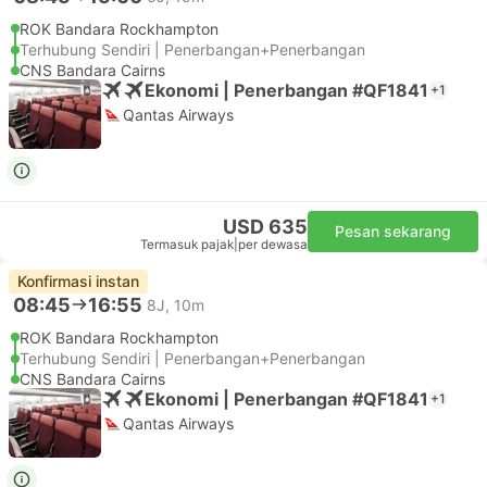
ROK Bandara Rockhampton
Terhubung Sendiri | Penerbangan+Penerbangan
CNS Bandara Cairns
Ekonomi | Penerbangan #QF1841
+1
Qantas Airways
USD 635
Pesan sekarang
Termasuk pajak
|
per dewasa
Konfirmasi instan
08:45
16:55
8J, 10m
ROK Bandara Rockhampton
Terhubung Sendiri | Penerbangan+Penerbangan
CNS Bandara Cairns
Ekonomi | Penerbangan #QF1841
+1
Qantas Airways