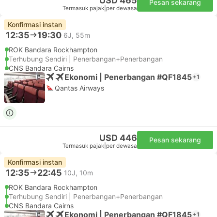
USD 465
Pesan sekarang
Termasuk pajak
|
per dewasa
Konfirmasi instan
12:35
19:30
6J, 55m
ROK Bandara Rockhampton
Terhubung Sendiri | Penerbangan+Penerbangan
CNS Bandara Cairns
Ekonomi | Penerbangan #QF1845
+1
Qantas Airways
USD 446
Pesan sekarang
Termasuk pajak
|
per dewasa
Konfirmasi instan
12:35
22:45
10J, 10m
ROK Bandara Rockhampton
Terhubung Sendiri | Penerbangan+Penerbangan
CNS Bandara Cairns
Ekonomi | Penerbangan #QF1845
+1