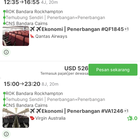
12:35
16:55
4J, 20m
ROK Bandara Rockhampton
Terhubung Sendiri | Penerbangan+Penerbangan
CNS Bandara Cairns
Ekonomi | Penerbangan #QF1845
+1
Qantas Airways
USD 526
Pesan sekarang
Termasuk pajak
|
per dewasa
15:00
23:20
8J, 20m
ROK Bandara Rockhampton
Terhubung Sendiri | Penerbangan+Penerbangan
CNS Bandara Cairns
Ekonomi | Penerbangan #VA1246
+1
5.0
Virgin Australia