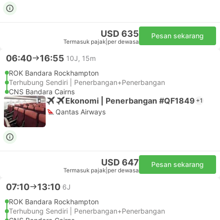
USD 635
Pesan sekarang
Termasuk pajak
|
per dewasa
06:40
16:55
10J, 15m
ROK Bandara Rockhampton
Terhubung Sendiri | Penerbangan+Penerbangan
CNS Bandara Cairns
Ekonomi | Penerbangan #QF1849
+1
Qantas Airways
USD 647
Pesan sekarang
Termasuk pajak
|
per dewasa
07:10
13:10
6J
ROK Bandara Rockhampton
Terhubung Sendiri | Penerbangan+Penerbangan