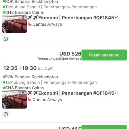
ROK Bandara Rockhampton
Terhubung Sendiri | Penerbangan+Penerbangan
CNS Bandara Cairns
Ekonomi | Penerbangan #QF1845
+1
Qantas Airways
USD 526
Pesan sekarang
Termasuk pajak
|
per dewasa
12:35
19:30
6J, 55m
ROK Bandara Rockhampton
Terhubung Sendiri | Penerbangan+Penerbangan
CNS Bandara Cairns
Ekonomi | Penerbangan #QF1845
+1
Qantas Airways