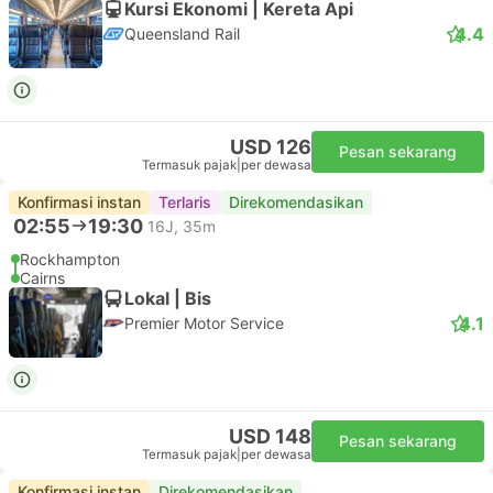
Kursi Ekonomi | Kereta Api
4.4
Queensland Rail
USD 126
Pesan sekarang
Termasuk pajak
|
per dewasa
Konfirmasi instan
Terlaris
Direkomendasikan
02:55
19:30
16J, 35m
Rockhampton
Cairns
Lokal | Bis
4.1
Premier Motor Service
USD 148
Pesan sekarang
Termasuk pajak
|
per dewasa
Konfirmasi instan
Direkomendasikan