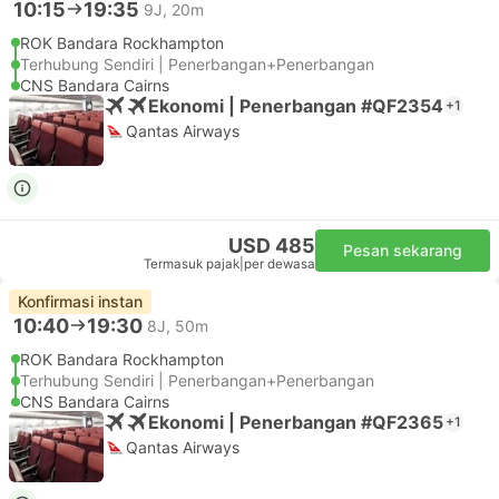
10:15
19:35
9J, 20m
ROK Bandara Rockhampton
Terhubung Sendiri | Penerbangan+Penerbangan
CNS Bandara Cairns
Ekonomi | Penerbangan #QF2354
+1
Qantas Airways
USD 485
Pesan sekarang
Termasuk pajak
|
per dewasa
Konfirmasi instan
10:40
19:30
8J, 50m
ROK Bandara Rockhampton
Terhubung Sendiri | Penerbangan+Penerbangan
CNS Bandara Cairns
Ekonomi | Penerbangan #QF2365
+1
Qantas Airways