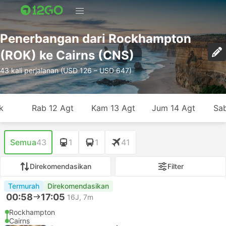
Penerbangan dari Rockhampton
(ROK) ke Cairns (CNS)
43 kali perjalanan (USD 126 – USD 647)
k
Rab 12 Agt
Kam 13 Agt
Jum 14 Agt
Sab
Semua
43
1
1
41
Direkomendasikan
Filter
Termurah
Direkomendasikan
00:58
17:05
16J, 7m
Rockhampton
Cairns