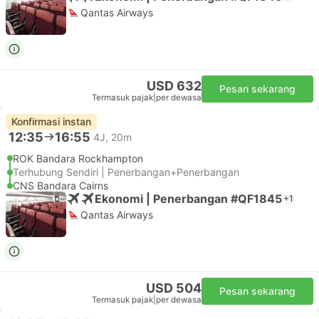
Qantas Airways
USD 632
Pesan sekarang
Termasuk pajak
|
per dewasa
Konfirmasi instan
12:35
16:55
4J, 20m
ROK Bandara Rockhampton
Terhubung Sendiri | Penerbangan+Penerbangan
CNS Bandara Cairns
Ekonomi | Penerbangan #QF1845
+1
Qantas Airways
USD 504
Pesan sekarang
Termasuk pajak
|
per dewasa