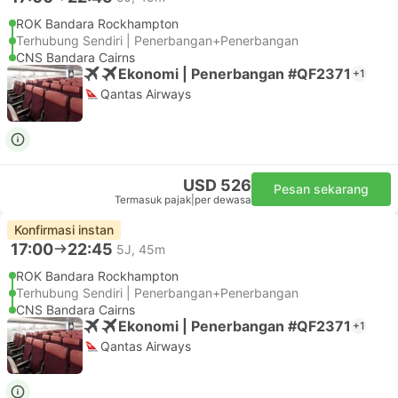
ROK Bandara Rockhampton
Terhubung Sendiri | Penerbangan+Penerbangan
CNS Bandara Cairns
Ekonomi | Penerbangan #QF2371
+1
Qantas Airways
USD 526
Pesan sekarang
Termasuk pajak
|
per dewasa
Konfirmasi instan
17:00
22:45
5J, 45m
ROK Bandara Rockhampton
Terhubung Sendiri | Penerbangan+Penerbangan
CNS Bandara Cairns
Ekonomi | Penerbangan #QF2371
+1
Qantas Airways