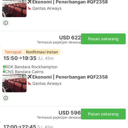
Ekonomi | Penerbangan #QF2358
Qantas Airways
USD 622
Pesan sekarang
Termasuk pajak
|
per dewasa
Tercepat
Konfirmasi instan
15:50
19:35
3J, 45m
ROK Bandara Rockhampton
CNS Bandara Cairns
Ekonomi | Penerbangan #QF2358
Qantas Airways
USD 596
Pesan sekarang
Termasuk pajak
|
per dewasa
17:00
22:45
5J, 45m