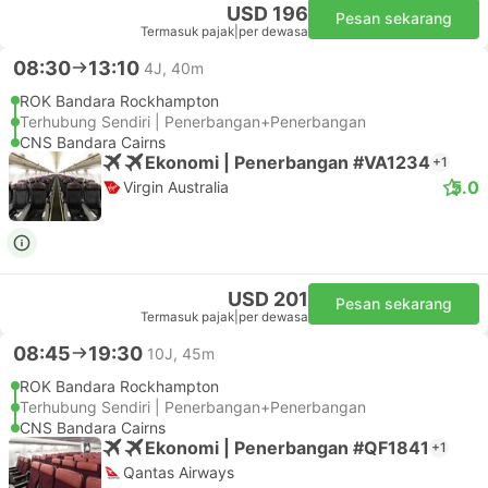
USD 196
Pesan sekarang
Termasuk pajak
|
per dewasa
08:30
13:10
4J, 40m
ROK Bandara Rockhampton
Terhubung Sendiri | Penerbangan+Penerbangan
CNS Bandara Cairns
Ekonomi | Penerbangan #VA1234
+1
5.0
Virgin Australia
USD 201
Pesan sekarang
Termasuk pajak
|
per dewasa
08:45
19:30
10J, 45m
ROK Bandara Rockhampton
Terhubung Sendiri | Penerbangan+Penerbangan
CNS Bandara Cairns
Ekonomi | Penerbangan #QF1841
+1
Qantas Airways