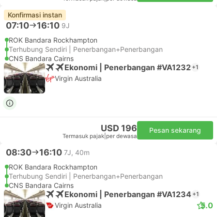
Konfirmasi instan
07:10
16:10
9J
ROK Bandara Rockhampton
Terhubung Sendiri | Penerbangan+Penerbangan
CNS Bandara Cairns
Ekonomi | Penerbangan #VA1232
+1
Virgin Australia
USD 196
Pesan sekarang
Termasuk pajak
|
per dewasa
08:30
16:10
7J, 40m
ROK Bandara Rockhampton
Terhubung Sendiri | Penerbangan+Penerbangan
CNS Bandara Cairns
Ekonomi | Penerbangan #VA1234
+1
5.0
Virgin Australia