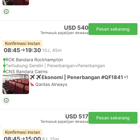
USD 540
Pesan sekarang
Termasuk pajak
|
per dewasa
Konfirmasi instan
08:45
19:30
10J, 45m
ROK Bandara Rockhampton
Terhubung Sendiri | Penerbangan+Penerbangan
CNS Bandara Cairns
Ekonomi | Penerbangan #QF1841
+1
Qantas Airways
USD 517
Pesan sekarang
Termasuk pajak
|
per dewasa
Konfirmasi instan
08:45
15:00
6J, 15m