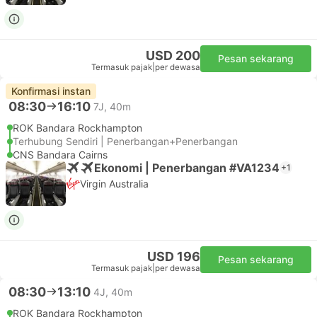
USD 200
Pesan sekarang
Termasuk pajak
|
per dewasa
Konfirmasi instan
08:30
16:10
7J, 40m
ROK Bandara Rockhampton
Terhubung Sendiri | Penerbangan+Penerbangan
CNS Bandara Cairns
Ekonomi | Penerbangan #VA1234
+1
Virgin Australia
USD 196
Pesan sekarang
Termasuk pajak
|
per dewasa
08:30
13:10
4J, 40m
ROK Bandara Rockhampton