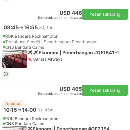
USD 446
Pesan sekarang
Termasuk pajak
|
per dewasa
08:45
16:55
8J, 10m
ROK Bandara Rockhampton
Terhubung Sendiri | Penerbangan+Penerbangan
CNS Bandara Cairns
Ekonomi | Penerbangan #QF1841
+1
Qantas Airways
USD 465
Pesan sekarang
Termasuk pajak
|
per dewasa
Tercepat
10:15
14:00
3J, 45m
ROK Bandara Rockhampton
CNS Bandara Cairns
Ekonomi | Penerbangan #QF2354