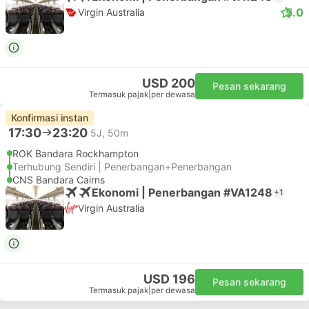
5.0
Virgin Australia
USD 200
Pesan sekarang
Termasuk pajak
|
per dewasa
Konfirmasi instan
17:30
23:20
5J, 50m
ROK Bandara Rockhampton
Terhubung Sendiri | Penerbangan+Penerbangan
CNS Bandara Cairns
Ekonomi | Penerbangan #VA1248
+1
Virgin Australia
USD 196
Pesan sekarang
Termasuk pajak
|
per dewasa