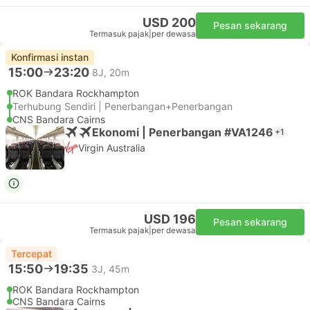
USD 200
Pesan sekarang
Termasuk pajak
|
per dewasa
Konfirmasi instan
15:00
23:20
8J, 20m
ROK Bandara Rockhampton
Terhubung Sendiri | Penerbangan+Penerbangan
CNS Bandara Cairns
Ekonomi | Penerbangan #VA1246
+1
Virgin Australia
USD 196
Pesan sekarang
Termasuk pajak
|
per dewasa
Tercepat
15:50
19:35
3J, 45m
ROK Bandara Rockhampton
CNS Bandara Cairns