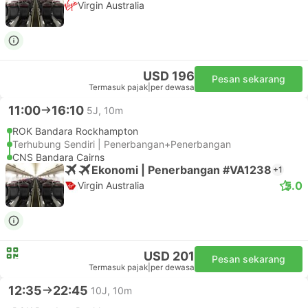
Virgin Australia
USD 196
Pesan sekarang
Termasuk pajak
|
per dewasa
11:00
16:10
5J, 10m
ROK Bandara Rockhampton
Terhubung Sendiri | Penerbangan+Penerbangan
CNS Bandara Cairns
Ekonomi | Penerbangan #VA1238
+1
5.0
Virgin Australia
USD 201
Pesan sekarang
Termasuk pajak
|
per dewasa
12:35
22:45
10J, 10m