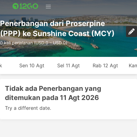
Penerbangan dari Proserpine
(PPP) ke Sunshine Coast (MCY)
0 kali perjalanan (USD 0 – USD 0)
k
Sen 10 Agt
Sel 11 Agt
Rab 12 Agt
Kam
Tidak ada Penerbangan yang
ditemukan pada 11 Agt 2026
Try a different date.