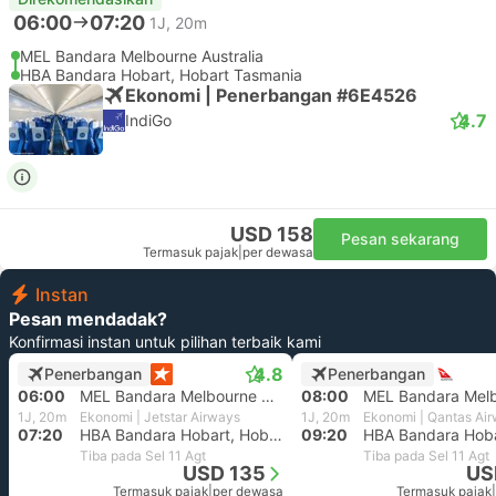
06:00
07:20
1J, 20m
MEL Bandara Melbourne Australia
HBA Bandara Hobart, Hobart Tasmania
Ekonomi | Penerbangan #6E4526
4.7
IndiGo
USD 158
Pesan sekarang
Termasuk pajak
|
per dewasa
Instan
Pesan mendadak?
Konfirmasi instan untuk pilihan terbaik kami
4.8
Penerbangan
Penerbangan
06:00
MEL Bandara Melbourne Australia
08:00
1J, 20m
Ekonomi | Jetstar Airways
1J, 20m
Ekonomi | Qantas Ai
07:20
HBA Bandara Hobart, Hobart Tasmania
09:20
Tiba pada Sel 11 Agt
Tiba pada Sel 11 Agt
USD 135
US
Termasuk pajak
|
per dewasa
Termasuk pajak
|