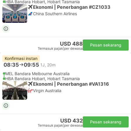
HBA Bandara Hobart, Hobart Tasmania
Ekonomi | Penerbangan #CZ1033
China Southern Airlines
USD 488
Pesan sekarang
Termasuk pajak
|
per dewasa
Konfirmasi instan
08:35
09:55
1J, 20m
MEL Bandara Melbourne Australia
HBA Bandara Hobart, Hobart Tasmania
Ekonomi | Penerbangan #VA1316
Virgin Australia
USD 432
Pesan sekarang
Termasuk pajak
|
per dewasa