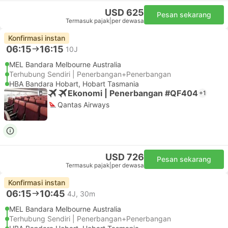
USD 625
Pesan sekarang
Termasuk pajak
|
per dewasa
Konfirmasi instan
06:15
16:15
10J
MEL Bandara Melbourne Australia
Terhubung Sendiri | Penerbangan+Penerbangan
HBA Bandara Hobart, Hobart Tasmania
Ekonomi | Penerbangan #QF404
+1
Qantas Airways
USD 726
Pesan sekarang
Termasuk pajak
|
per dewasa
Konfirmasi instan
06:15
10:45
4J, 30m
MEL Bandara Melbourne Australia
Terhubung Sendiri | Penerbangan+Penerbangan