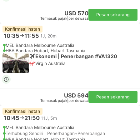
USD 570
Pesan sekarang
Termasuk pajak
|
per dewasa
Konfirmasi instan
10:35
11:55
1J, 20m
MEL Bandara Melbourne Australia
HBA Bandara Hobart, Hobart Tasmania
Ekonomi | Penerbangan #VA1320
Virgin Australia
USD 594
Pesan sekarang
Termasuk pajak
|
per dewasa
Konfirmasi instan
10:45
21:50
11J, 5m
MEL Bandara Melbourne Australia
Terhubung Sendiri | Penerbangan+Penerbangan
HBA Bandara Hobart, Hobart Tasmania