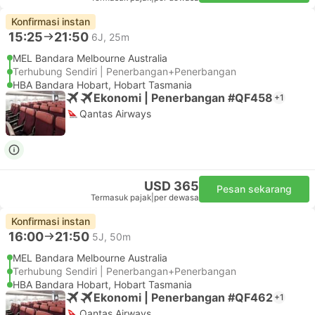
Konfirmasi instan
15:25
21:50
6J, 25m
MEL Bandara Melbourne Australia
Terhubung Sendiri | Penerbangan+Penerbangan
HBA Bandara Hobart, Hobart Tasmania
Ekonomi | Penerbangan #QF458
+1
Qantas Airways
USD 365
Pesan sekarang
Termasuk pajak
|
per dewasa
Konfirmasi instan
16:00
21:50
5J, 50m
MEL Bandara Melbourne Australia
Terhubung Sendiri | Penerbangan+Penerbangan
HBA Bandara Hobart, Hobart Tasmania
Ekonomi | Penerbangan #QF462
+1
Qantas Airways