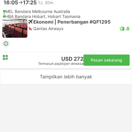
16:05
17:25
1J, 20m
MEL Bandara Melbourne Australia
HBA Bandara Hobart, Hobart Tasmania
Ekonomi | Penerbangan #QF1295
4.8
Qantas Airways
USD 272
Pesan sekarang
Termasuk pajak
|
per dewasa
Tampilkan lebih banyak
Hal yang dapat dilakukan di Hobart
Tasmania
Powered by
GetYourGuide