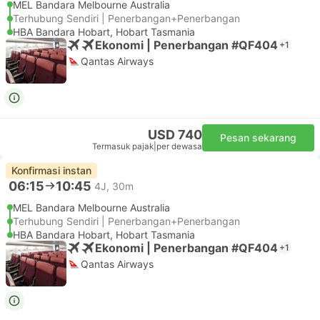
MEL Bandara Melbourne Australia
Terhubung Sendiri | Penerbangan+Penerbangan
HBA Bandara Hobart, Hobart Tasmania
Ekonomi | Penerbangan #QF404
+1
Qantas Airways
USD 740
Pesan sekarang
Termasuk pajak
|
per dewasa
Konfirmasi instan
06:15
10:45
4J, 30m
MEL Bandara Melbourne Australia
Terhubung Sendiri | Penerbangan+Penerbangan
HBA Bandara Hobart, Hobart Tasmania
Ekonomi | Penerbangan #QF404
+1
Qantas Airways