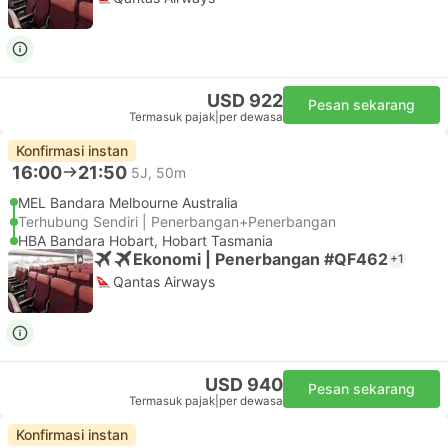
USD 922
Pesan sekarang
Termasuk pajak
|
per dewasa
Konfirmasi instan
16:00
21:50
5J, 50m
MEL Bandara Melbourne Australia
Terhubung Sendiri | Penerbangan+Penerbangan
HBA Bandara Hobart, Hobart Tasmania
Ekonomi | Penerbangan #QF462
+1
Qantas Airways
USD 940
Pesan sekarang
Termasuk pajak
|
per dewasa
Konfirmasi instan