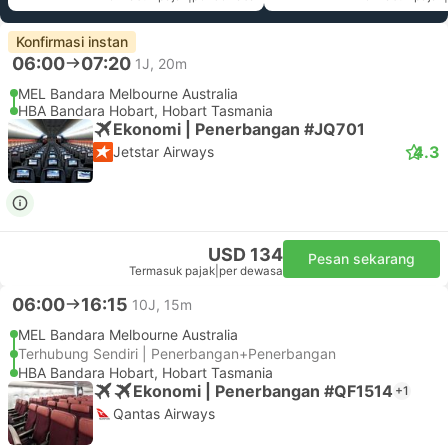
Konfirmasi instan
06:00
07:20
1J, 20m
MEL Bandara Melbourne Australia
HBA Bandara Hobart, Hobart Tasmania
Ekonomi | Penerbangan #JQ701
4.3
Jetstar Airways
USD 134
Pesan sekarang
Termasuk pajak
|
per dewasa
06:00
16:15
10J, 15m
MEL Bandara Melbourne Australia
Terhubung Sendiri | Penerbangan+Penerbangan
HBA Bandara Hobart, Hobart Tasmania
Ekonomi | Penerbangan #QF1514
+1
Qantas Airways