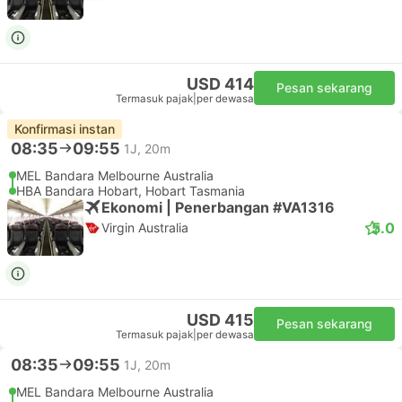
USD 414
Pesan sekarang
Termasuk pajak
|
per dewasa
Konfirmasi instan
08:35
09:55
1J, 20m
MEL Bandara Melbourne Australia
HBA Bandara Hobart, Hobart Tasmania
Ekonomi | Penerbangan #VA1316
5.0
Virgin Australia
USD 415
Pesan sekarang
Termasuk pajak
|
per dewasa
08:35
09:55
1J, 20m
MEL Bandara Melbourne Australia