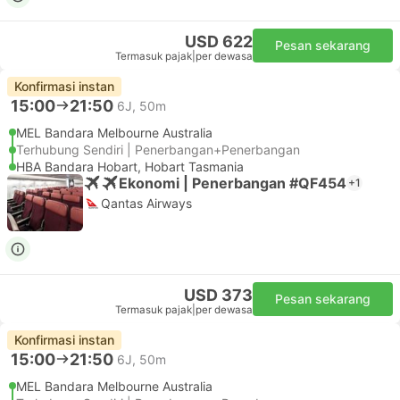
USD 622
Pesan sekarang
Termasuk pajak
|
per dewasa
Konfirmasi instan
15:00
21:50
6J, 50m
MEL Bandara Melbourne Australia
Terhubung Sendiri | Penerbangan+Penerbangan
HBA Bandara Hobart, Hobart Tasmania
Ekonomi | Penerbangan #QF454
+1
Qantas Airways
USD 373
Pesan sekarang
Termasuk pajak
|
per dewasa
Konfirmasi instan
15:00
21:50
6J, 50m
MEL Bandara Melbourne Australia