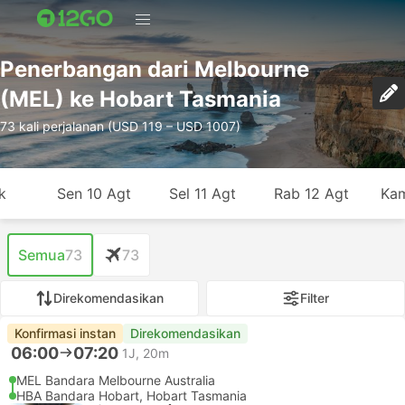
Penerbangan dari Melbourne
(MEL) ke Hobart Tasmania
73 kali perjalanan (USD 119 – USD 1007)
k
Sen 10 Agt
Sel 11 Agt
Rab 12 Agt
Kam
Semua
73
73
Direkomendasikan
Filter
Konfirmasi instan
Direkomendasikan
06:00
07:20
1J, 20m
MEL Bandara Melbourne Australia
HBA Bandara Hobart, Hobart Tasmania