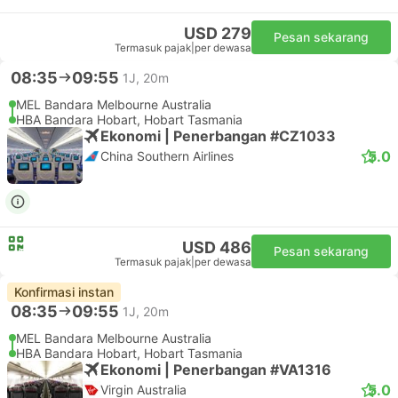
USD 279
Pesan sekarang
Termasuk pajak
|
per dewasa
08:35
09:55
1J, 20m
MEL Bandara Melbourne Australia
HBA Bandara Hobart, Hobart Tasmania
Ekonomi | Penerbangan #CZ1033
5.0
China Southern Airlines
USD 486
Pesan sekarang
Termasuk pajak
|
per dewasa
Konfirmasi instan
08:35
09:55
1J, 20m
MEL Bandara Melbourne Australia
HBA Bandara Hobart, Hobart Tasmania
Ekonomi | Penerbangan #VA1316
5.0
Virgin Australia