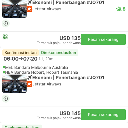
Ekonomi | Penerbangan #JQ701
4.8
Jetstar Airways
USD 135
Pesan sekarang
Termasuk pajak
|
per dewasa
Konfirmasi instan
Direkomendasikan
06:00
07:20
1J, 20m
MEL Bandara Melbourne Australia
HBA Bandara Hobart, Hobart Tasmania
Ekonomi | Penerbangan #JQ701
Jetstar Airways
USD 145
Pesan sekarang
Termasuk pajak
|
per dewasa
Direkomendasikan