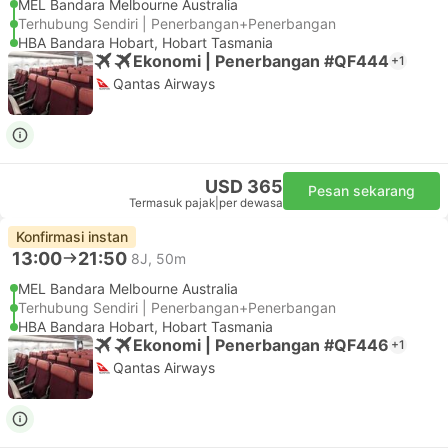
MEL Bandara Melbourne Australia
Terhubung Sendiri | Penerbangan+Penerbangan
HBA Bandara Hobart, Hobart Tasmania
Ekonomi | Penerbangan #QF444
+1
Qantas Airways
USD 365
Pesan sekarang
Termasuk pajak
|
per dewasa
Konfirmasi instan
13:00
21:50
8J, 50m
MEL Bandara Melbourne Australia
Terhubung Sendiri | Penerbangan+Penerbangan
HBA Bandara Hobart, Hobart Tasmania
Ekonomi | Penerbangan #QF446
+1
Qantas Airways