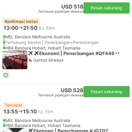
USD 518
Pesan sekarang
Termasuk pajak
|
per dewasa
Konfirmasi instan
13:00
21:50
8J, 50m
MEL Bandara Melbourne Australia
Terhubung Sendiri | Penerbangan+Penerbangan
HBA Bandara Hobart, Hobart Tasmania
Ekonomi | Penerbangan #QF446
+1
Qantas Airways
USD 528
Pesan sekarang
Termasuk pajak
|
per dewasa
Tercepat
13:55
15:10
1J, 15m
MEL Bandara Melbourne Australia
HBA Bandara Hobart, Hobart Tasmania
Ekonomi | Penerbangan #JQ707