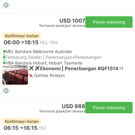
USD 1007
Pesan sekarang
Termasuk pajak
|
per dewasa
Konfirmasi instan
06:00
16:15
10J, 15m
MEL Bandara Melbourne Australia
Terhubung Sendiri | Penerbangan+Penerbangan
HBA Bandara Hobart, Hobart Tasmania
Ekonomi | Penerbangan #QF1514
+1
Qantas Airways
USD 988
Pesan sekarang
Termasuk pajak
|
per dewasa
Konfirmasi instan
06:15
16:15
10J