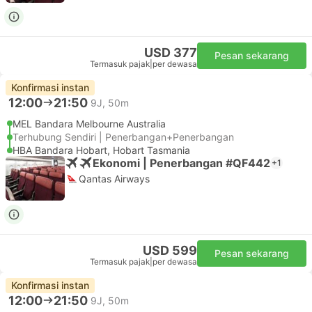
USD 377
Pesan sekarang
Termasuk pajak
|
per dewasa
Konfirmasi instan
12:00
21:50
9J, 50m
MEL Bandara Melbourne Australia
Terhubung Sendiri | Penerbangan+Penerbangan
HBA Bandara Hobart, Hobart Tasmania
Ekonomi | Penerbangan #QF442
+1
Qantas Airways
USD 599
Pesan sekarang
Termasuk pajak
|
per dewasa
Konfirmasi instan
12:00
21:50
9J, 50m