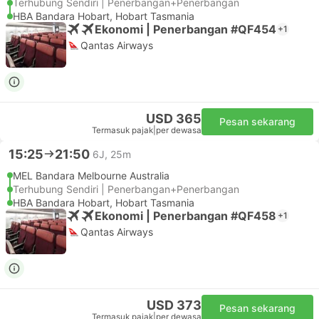
Terhubung Sendiri | Penerbangan+Penerbangan
HBA Bandara Hobart, Hobart Tasmania
Ekonomi | Penerbangan #QF454
+1
Qantas Airways
USD 365
Pesan sekarang
Termasuk pajak
|
per dewasa
15:25
21:50
6J, 25m
MEL Bandara Melbourne Australia
Terhubung Sendiri | Penerbangan+Penerbangan
HBA Bandara Hobart, Hobart Tasmania
Ekonomi | Penerbangan #QF458
+1
Qantas Airways
USD 373
Pesan sekarang
Termasuk pajak
|
per dewasa