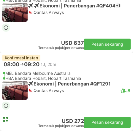
HBA Bandara Hobart, Hobart Tasmania
Ekonomi | Penerbangan #QF404
+1
Qantas Airways
USD 637
Pesan sekarang
Termasuk pajak
|
per dewasa
Konfirmasi instan
08:00
09:20
1J, 20m
MEL Bandara Melbourne Australia
HBA Bandara Hobart, Hobart Tasmania
Ekonomi | Penerbangan #QF1291
4.8
Qantas Airways
USD 272
Pesan sekarang
Termasuk pajak
|
per dewasa