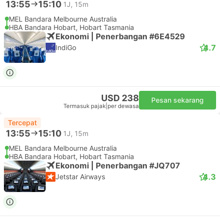
13:55
15:10
1J, 15m
MEL Bandara Melbourne Australia
HBA Bandara Hobart, Hobart Tasmania
Ekonomi | Penerbangan #6E4529
4.7
IndiGo
USD 238
Pesan sekarang
Termasuk pajak
|
per dewasa
Tercepat
13:55
15:10
1J, 15m
MEL Bandara Melbourne Australia
HBA Bandara Hobart, Hobart Tasmania
Ekonomi | Penerbangan #JQ707
4.3
Jetstar Airways