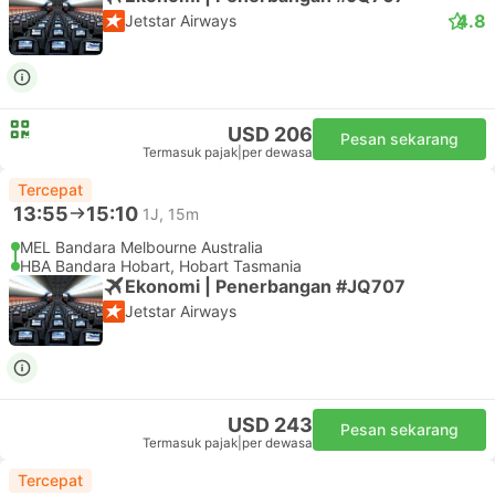
4.8
Jetstar Airways
USD 206
Pesan sekarang
Termasuk pajak
|
per dewasa
Tercepat
13:55
15:10
1J, 15m
MEL Bandara Melbourne Australia
HBA Bandara Hobart, Hobart Tasmania
Ekonomi | Penerbangan #JQ707
Jetstar Airways
USD 243
Pesan sekarang
Termasuk pajak
|
per dewasa
Tercepat