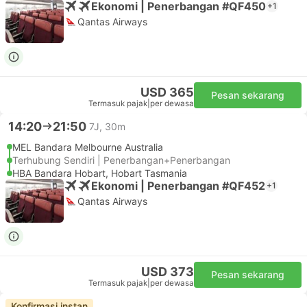
Ekonomi | Penerbangan #QF450
+1
Qantas Airways
USD 365
Pesan sekarang
Termasuk pajak
|
per dewasa
14:20
21:50
7J, 30m
MEL Bandara Melbourne Australia
Terhubung Sendiri | Penerbangan+Penerbangan
HBA Bandara Hobart, Hobart Tasmania
Ekonomi | Penerbangan #QF452
+1
Qantas Airways
USD 373
Pesan sekarang
Termasuk pajak
|
per dewasa
Konfirmasi instan