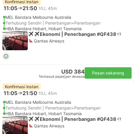
Konfirmasi instan
11:05
21:50
10J, 45m
MEL Bandara Melbourne Australia
Terhubung Sendiri | Penerbangan+Penerbangan
HBA Bandara Hobart, Hobart Tasmania
Ekonomi | Penerbangan #QF438
+1
Qantas Airways
USD 384
Pesan sekarang
Termasuk pajak
|
per dewasa
Konfirmasi instan
11:05
21:50
10J, 45m
MEL Bandara Melbourne Australia
Terhubung Sendiri | Penerbangan+Penerbangan
HBA Bandara Hobart, Hobart Tasmania
Ekonomi | Penerbangan #QF438
+1
Qantas Airways