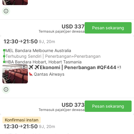
USD 337
Pesan sekarang
Termasuk pajak
|
per dewasa
12:30
21:50
9J, 20m
MEL Bandara Melbourne Australia
Terhubung Sendiri | Penerbangan+Penerbangan
HBA Bandara Hobart, Hobart Tasmania
Ekonomi | Penerbangan #QF444
+1
Qantas Airways
USD 373
Pesan sekarang
Termasuk pajak
|
per dewasa
Konfirmasi instan
12:30
21:50
9J, 20m