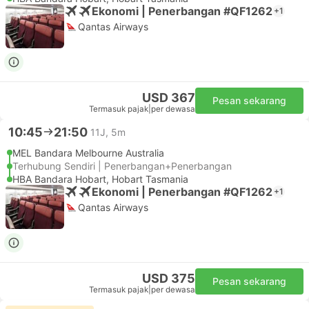
Ekonomi | Penerbangan #QF1262
+1
Qantas Airways
USD 367
Pesan sekarang
Termasuk pajak
|
per dewasa
10:45
21:50
11J, 5m
MEL Bandara Melbourne Australia
Terhubung Sendiri | Penerbangan+Penerbangan
HBA Bandara Hobart, Hobart Tasmania
Ekonomi | Penerbangan #QF1262
+1
Qantas Airways
USD 375
Pesan sekarang
Termasuk pajak
|
per dewasa