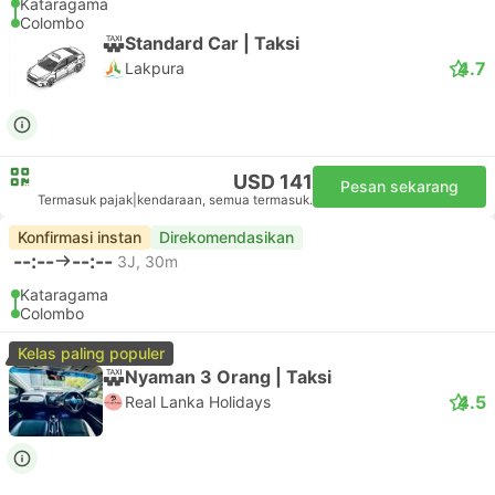
Kataragama
Colombo
Standard Car | Taksi
4.7
Lakpura
USD 141
Pesan sekarang
Termasuk pajak
|
kendaraan, semua termasuk.
Konfirmasi instan
Direkomendasikan
--:--
--:--
3J, 30m
Kataragama
Colombo
Kelas paling populer
Nyaman 3 Orang | Taksi
4.5
Real Lanka Holidays