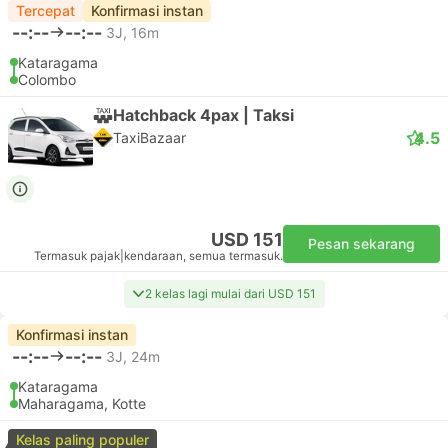
Tercepat
Konfirmasi instan
--:--
--:--
3J, 16m
Kataragama
Colombo
Hatchback 4pax | Taksi
4.5
TaxiBazaar
USD 151
Pesan sekarang
Termasuk pajak
|
kendaraan, semua termasuk.
2 kelas lagi mulai dari USD 151
Konfirmasi instan
--:--
--:--
3J, 24m
Kataragama
Maharagama, Kotte
Kelas paling populer