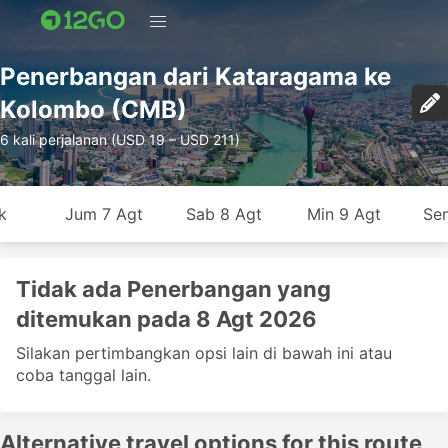
Penerbangan dari Kataragama ke
Kolombo (CMB)
6 kali perjalanan (USD 19 – USD 211)
k
Jum 7 Agt
Sab 8 Agt
Min 9 Agt
Sen
Tidak ada Penerbangan yang
ditemukan pada 8 Agt 2026
Silakan pertimbangkan opsi lain di bawah ini atau
coba tanggal lain.
Alternative travel options for this route