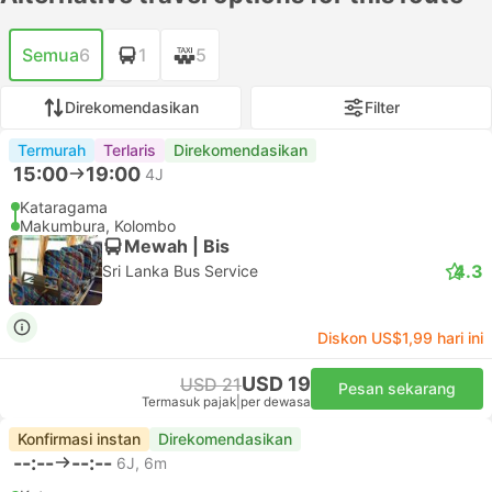
Semua
6
1
5
Direkomendasikan
Filter
Termurah
Terlaris
Direkomendasikan
15:00
19:00
4J
Kataragama
Makumbura, Kolombo
Mewah | Bis
4.3
Sri Lanka Bus Service
Diskon US$1,99 hari ini
USD 19
USD 21
Pesan sekarang
Termasuk pajak
|
per dewasa
Konfirmasi instan
Direkomendasikan
--:--
--:--
6J, 6m