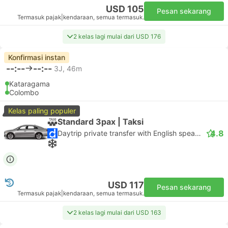
USD 105
Pesan sekarang
Termasuk pajak
|
kendaraan, semua termasuk.
2 kelas lagi mulai dari USD 176
Konfirmasi instan
--:--
--:--
3J, 46m
Kataragama
Colombo
Kelas paling populer
Standard 3pax | Taksi
4.8
Daytrip private transfer with English speaking driver
USD 117
Pesan sekarang
Termasuk pajak
|
kendaraan, semua termasuk.
2 kelas lagi mulai dari USD 163