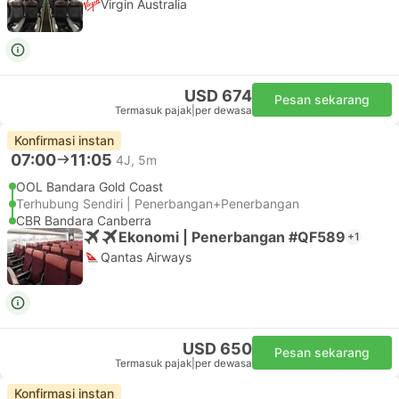
Virgin Australia
USD 674
Pesan sekarang
Termasuk pajak
|
per dewasa
Konfirmasi instan
07:00
11:05
4J, 5m
OOL Bandara Gold Coast
Terhubung Sendiri | Penerbangan+Penerbangan
CBR Bandara Canberra
Ekonomi | Penerbangan #QF589
+1
Qantas Airways
USD 650
Pesan sekarang
Termasuk pajak
|
per dewasa
Konfirmasi instan