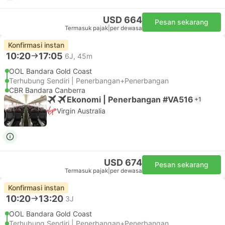
USD 664
Pesan sekarang
Termasuk pajak
|
per dewasa
Konfirmasi instan
10:20
17:05
6J, 45m
OOL Bandara Gold Coast
Terhubung Sendiri | Penerbangan+Penerbangan
CBR Bandara Canberra
Ekonomi | Penerbangan #VA516
+1
Virgin Australia
USD 674
Pesan sekarang
Termasuk pajak
|
per dewasa
Konfirmasi instan
10:20
13:20
3J
OOL Bandara Gold Coast
Terhubung Sendiri | Penerbangan+Penerbangan