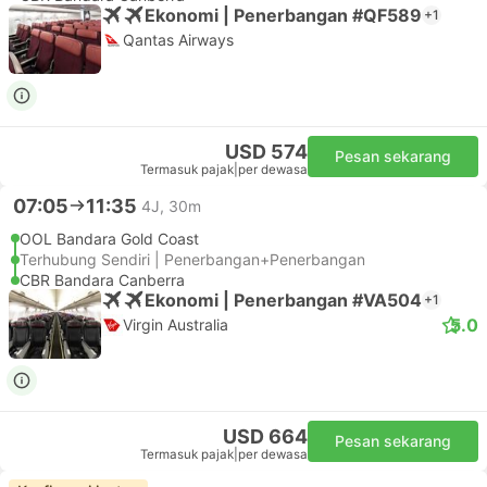
Ekonomi | Penerbangan #QF589
+1
Qantas Airways
USD 574
Pesan sekarang
Termasuk pajak
|
per dewasa
07:05
11:35
4J, 30m
OOL Bandara Gold Coast
Terhubung Sendiri | Penerbangan+Penerbangan
CBR Bandara Canberra
Ekonomi | Penerbangan #VA504
+1
5.0
Virgin Australia
USD 664
Pesan sekarang
Termasuk pajak
|
per dewasa