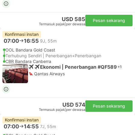
USD 585
Pesan sekarang
Termasuk pajak
|
per dewasa
Konfirmasi instan
07:00
16:55
9J, 55m
OOL Bandara Gold Coast
Terhubung Sendiri | Penerbangan+Penerbangan
CBR Bandara Canberra
Ekonomi | Penerbangan #QF589
+1
Qantas Airways
USD 574
Pesan sekarang
Termasuk pajak
|
per dewasa
Konfirmasi instan
07:00
14:55
7J, 55m