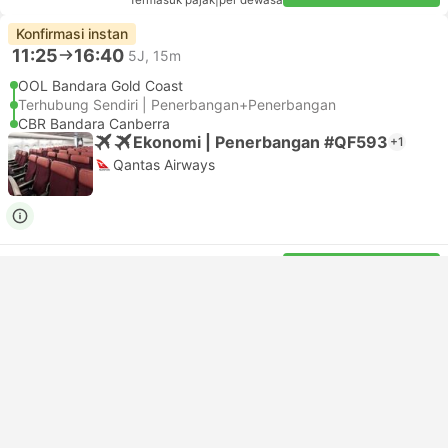
Termasuk pajak
|
per dewasa
Konfirmasi instan
11:25
16:40
5J, 15m
OOL Bandara Gold Coast
Terhubung Sendiri | Penerbangan+Penerbangan
CBR Bandara Canberra
Ekonomi | Penerbangan #QF593
+1
Qantas Airways
USD 981
Pesan sekarang
Termasuk pajak
|
per dewasa
12:20
18:05
5J, 45m
OOL Bandara Gold Coast
Terhubung Sendiri | Penerbangan+Penerbangan
CBR Bandara Canberra
Ekonomi | Penerbangan #VA520
+1
5.0
Virgin Australia