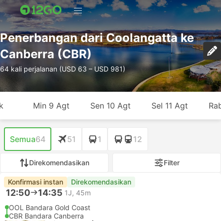
Penerbangan dari Coolangatta ke
Canberra (CBR)
64 kali perjalanan (USD 63 – USD 981)
k
Min 9 Agt
Sen 10 Agt
Sel 11 Agt
Rab
Semua
64
51
1
12
Direkomendasikan
Filter
Konfirmasi instan
Direkomendasikan
12:50
14:35
1J, 45m
OOL Bandara Gold Coast
CBR Bandara Canberra