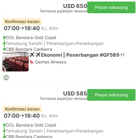
USD 650
Pesan sekarang
Termasuk pajak
|
per dewasa
Konfirmasi instan
07:00
16:40
9J, 40m
OOL Bandara Gold Coast
Terhubung Sendiri | Penerbangan+Penerbangan
CBR Bandara Canberra
Ekonomi | Penerbangan #QF589
+1
Qantas Airways
USD 585
Pesan sekarang
Termasuk pajak
|
per dewasa
Konfirmasi instan
07:00
16:40
9J, 40m
OOL Bandara Gold Coast
Terhubung Sendiri | Penerbangan+Penerbangan
CBR Bandara Canberra