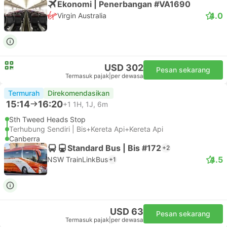
Ekonomi | Penerbangan #VA1690
4.0
Virgin Australia
USD 302
Pesan sekarang
Termasuk pajak
|
per dewasa
Termurah
Direkomendasikan
15:14
16:20
+1
1H, 1J, 6m
Sth Tweed Heads Stop
Terhubung Sendiri | Bis+Kereta Api+Kereta Api
Canberra
Standard Bus | Bis #172
+2
4.5
NSW TrainLinkBus
+1
USD 63
Pesan sekarang
Termasuk pajak
|
per dewasa