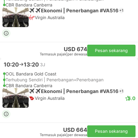
CBR Bandara Canberra
Ekonomi | Penerbangan #VA516
+1
Virgin Australia
USD 674
Pesan sekarang
Termasuk pajak
|
per dewasa
10:20
13:20
3J
OOL Bandara Gold Coast
Terhubung Sendiri | Penerbangan+Penerbangan
CBR Bandara Canberra
Ekonomi | Penerbangan #VA516
+1
5.0
Virgin Australia
USD 664
Pesan sekarang
Termasuk pajak
|
per dewasa