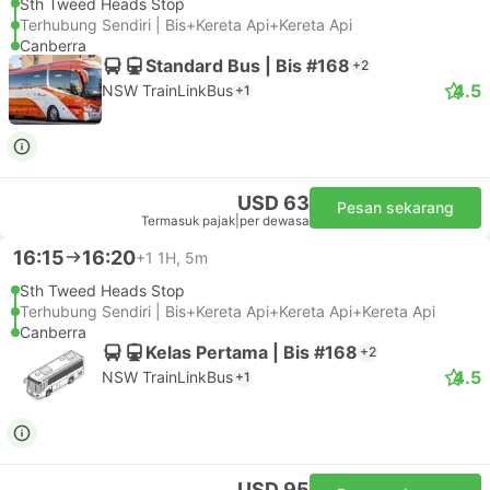
Sth Tweed Heads Stop
Terhubung Sendiri | Bis+Kereta Api+Kereta Api
Canberra
Standard Bus | Bis #168
+2
4.5
NSW TrainLinkBus
+1
USD 63
Pesan sekarang
Termasuk pajak
|
per dewasa
16:15
16:20
+1
1H, 5m
Sth Tweed Heads Stop
Terhubung Sendiri | Bis+Kereta Api+Kereta Api+Kereta Api
Canberra
Kelas Pertama | Bis #168
+2
4.5
NSW TrainLinkBus
+1
USD 95