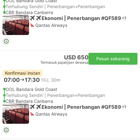
OOL Bandara Gold Coast
Terhubung Sendiri | Penerbangan+Penerbangan
CBR Bandara Canberra
Ekonomi | Penerbangan #QF589
+1
Qantas Airways
USD 650
Pesan sekarang
Termasuk pajak
|
per dewasa
Konfirmasi instan
07:00
17:30
10J, 30m
OOL Bandara Gold Coast
Terhubung Sendiri | Penerbangan+Penerbangan
CBR Bandara Canberra
Ekonomi | Penerbangan #QF589
+1
Qantas Airways