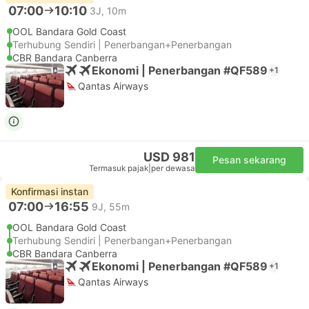
07:00
10:10
3J, 10m
OOL Bandara Gold Coast
Terhubung Sendiri | Penerbangan+Penerbangan
CBR Bandara Canberra
Ekonomi | Penerbangan #QF589
+1
Qantas Airways
USD 981
Pesan sekarang
Termasuk pajak
|
per dewasa
Konfirmasi instan
07:00
16:55
9J, 55m
OOL Bandara Gold Coast
Terhubung Sendiri | Penerbangan+Penerbangan
CBR Bandara Canberra
Ekonomi | Penerbangan #QF589
+1
Qantas Airways