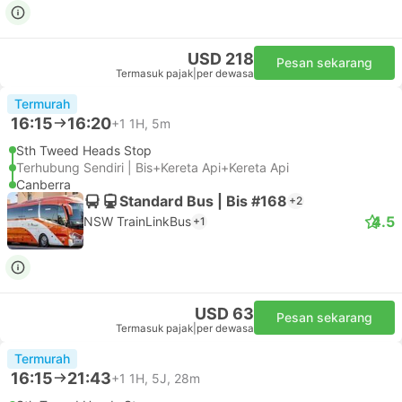
USD 218
Pesan sekarang
Termasuk pajak
|
per dewasa
Termurah
16:15
16:20
+1
1H, 5m
Sth Tweed Heads Stop
Terhubung Sendiri | Bis+Kereta Api+Kereta Api
Canberra
Standard Bus | Bis #168
+2
4.5
NSW TrainLinkBus
+1
USD 63
Pesan sekarang
Termasuk pajak
|
per dewasa
Termurah
16:15
21:43
+1
1H, 5J, 28m