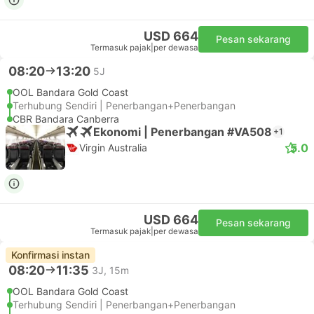
USD 664
Pesan sekarang
Termasuk pajak
|
per dewasa
08:20
13:20
5J
OOL Bandara Gold Coast
Terhubung Sendiri | Penerbangan+Penerbangan
CBR Bandara Canberra
Ekonomi | Penerbangan #VA508
+1
5.0
Virgin Australia
USD 664
Pesan sekarang
Termasuk pajak
|
per dewasa
Konfirmasi instan
08:20
11:35
3J, 15m
OOL Bandara Gold Coast
Terhubung Sendiri | Penerbangan+Penerbangan