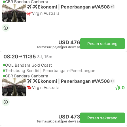
CBR Bandara Canberra
Ekonomi | Penerbangan #VA508
+1
Virgin Australia
USD 476
Pesan sekarang
Termasuk pajak
|
per dewasa
08:20
11:35
3J, 15m
OOL Bandara Gold Coast
Terhubung Sendiri | Penerbangan+Penerbangan
CBR Bandara Canberra
Ekonomi | Penerbangan #VA508
+1
5.0
Virgin Australia
USD 473
Pesan sekarang
Termasuk pajak
|
per dewasa