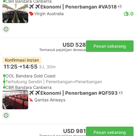
CBR Bandara Canberra
Ekonomi | Penerbangan #VA518
+1
5.0
Virgin Australia
USD 528
Pesan sekarang
Termasuk pajak
|
per dewasa
Konfirmasi instan
11:25
14:55
3J, 30m
OOL Bandara Gold Coast
Terhubung Sendiri | Penerbangan+Penerbangan
CBR Bandara Canberra
Ekonomi | Penerbangan #QF593
+1
Qantas Airways
USD 981
Pesan sekarang