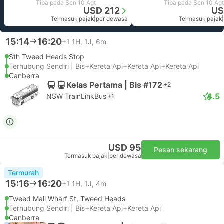
Tiba pada Sen 10 Agt
Tiba pada Sen 10 Agt
USD 212
US
Termasuk pajak
|
per dewasa
Termasuk pajak
|
15:14
16:20
+1
1H, 1J, 6m
Sth Tweed Heads Stop
Terhubung Sendiri | Bis+Kereta Api+Kereta Api+Kereta Api
Canberra
Kelas Pertama | Bis #172
+2
4.5
NSW TrainLinkBus
+1
USD 95
Pesan sekarang
Termasuk pajak
|
per dewasa
Termurah
15:16
16:20
+1
1H, 1J, 4m
Tweed Mall Wharf St, Tweed Heads
Terhubung Sendiri | Bis+Kereta Api+Kereta Api
Canberra