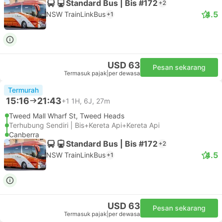
Standard Bus | Bis #172
+2
4.5
NSW TrainLinkBus
+1
USD 63
Pesan sekarang
Termasuk pajak
|
per dewasa
Termurah
15:16
21:43
+1
1H, 6J, 27m
Tweed Mall Wharf St, Tweed Heads
Terhubung Sendiri | Bis+Kereta Api+Kereta Api
Canberra
Standard Bus | Bis #172
+2
4.5
NSW TrainLinkBus
+1
USD 63
Pesan sekarang
Termasuk pajak
|
per dewasa