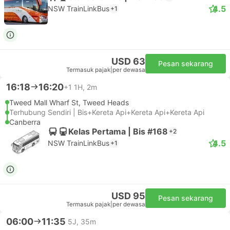
4.5
NSW TrainLinkBus
+1
USD 63
Pesan sekarang
Termasuk pajak
|
per dewasa
16:18
16:20
+1
1H, 2m
Tweed Mall Wharf St, Tweed Heads
Terhubung Sendiri | Bis+Kereta Api+Kereta Api+Kereta Api
Canberra
Kelas Pertama | Bis #168
+2
4.5
NSW TrainLinkBus
+1
USD 95
Pesan sekarang
Termasuk pajak
|
per dewasa
06:00
11:35
5J, 35m