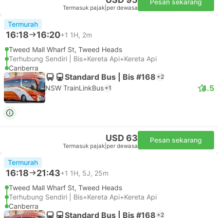
Pesan sekarang
Termasuk pajak
|
per dewasa
Termurah
16:18
16:20
+1
1H, 2m
Tweed Mall Wharf St, Tweed Heads
Terhubung Sendiri | Bis+Kereta Api+Kereta Api
Canberra
Standard Bus | Bis #168
+2
4.5
NSW TrainLinkBus
+1
USD 63
Pesan sekarang
Termasuk pajak
|
per dewasa
Termurah
16:18
21:43
+1
1H, 5J, 25m
Tweed Mall Wharf St, Tweed Heads
Terhubung Sendiri | Bis+Kereta Api+Kereta Api
Canberra
Standard Bus | Bis #168
+2