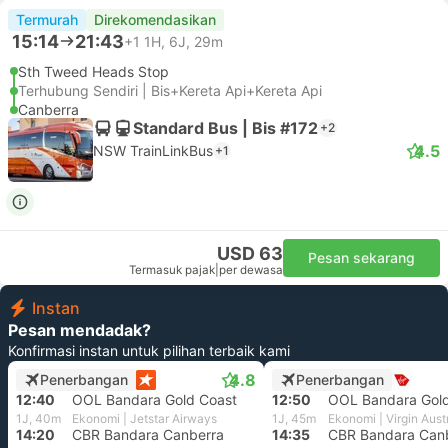
Termurah
Direkomendasikan
15:14
21:43
+1
1H, 6J, 29m
Sth Tweed Heads Stop
Terhubung Sendiri | Bis+Kereta Api+Kereta Api
Canberra
Standard Bus | Bis #172
+2
4.5
NSW TrainLinkBus
+1
USD 63
Pesan sekarang
Termasuk pajak
|
per dewasa
Instan
Pesan mendadak?
Konfirmasi instan untuk pilihan terbaik kami
4.8
Penerbangan
Penerbangan
12:40
OOL Bandara Gold Coast
12:50
OOL Bandara Gold
1J, 40m
Ekonomi | Jetstar Airways
1J, 45m
Ekonomi | Virgin Aust
14:20
CBR Bandara Canberra
14:35
CBR Bandara Can