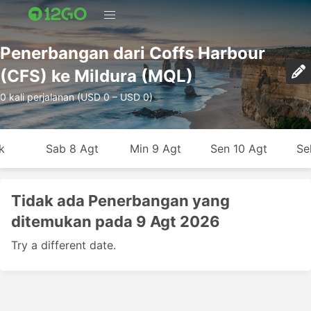
Penerbangan dari Coffs Harbour
(CFS) ke Mildura (MQL)
0 kali perjalanan (USD 0 – USD 0)
k
Sab 8 Agt
Min 9 Agt
Sen 10 Agt
Se
Tidak ada Penerbangan yang
ditemukan pada 9 Agt 2026
Try a different date.