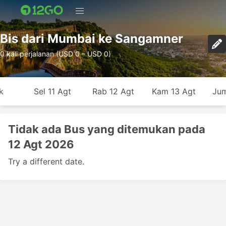
Bis dari Mumbai ke Sangamner
0 kali perjalanan (USD 0 – USD 0)
k
Sel 11 Agt
Rab 12 Agt
Kam 13 Agt
Jum
Tidak ada Bus yang ditemukan pada
12 Agt 2026
Try a different date.