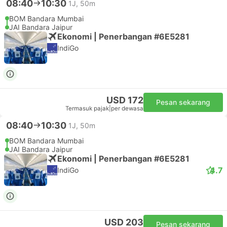
08:40
10:30
1J, 50m
BOM Bandara Mumbai
JAI Bandara Jaipur
Ekonomi | Penerbangan #6E5281
IndiGo
USD 172
Pesan sekarang
Termasuk pajak
|
per dewasa
08:40
10:30
1J, 50m
BOM Bandara Mumbai
JAI Bandara Jaipur
Ekonomi | Penerbangan #6E5281
4.7
IndiGo
USD 203
Pesan sekarang