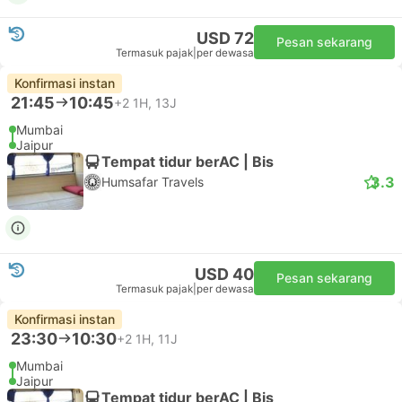
USD 72
Pesan sekarang
Termasuk pajak
|
per dewasa
Konfirmasi instan
21:45
10:45
+2
1H, 13J
Mumbai
Jaipur
Tempat tidur berAC | Bis
3.3
Humsafar Travels
USD 40
Pesan sekarang
Termasuk pajak
|
per dewasa
Konfirmasi instan
23:30
10:30
+2
1H, 11J
Mumbai
Jaipur
Tempat tidur berAC | Bis