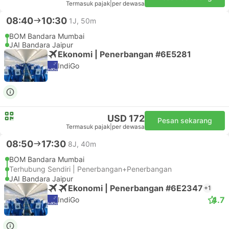
Termasuk pajak
|
per dewasa
08:40
10:30
1J, 50m
BOM Bandara Mumbai
JAI Bandara Jaipur
Ekonomi | Penerbangan #6E5281
IndiGo
USD 172
Pesan sekarang
Termasuk pajak
|
per dewasa
08:50
17:30
8J, 40m
BOM Bandara Mumbai
Terhubung Sendiri | Penerbangan+Penerbangan
JAI Bandara Jaipur
Ekonomi | Penerbangan #6E2347
+1
4.7
IndiGo