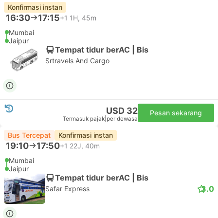
Konfirmasi instan
16:30
17:15
+1
1H, 45m
Mumbai
Jaipur
Tempat tidur berAC | Bis
Srtravels And Cargo
USD 32
Pesan sekarang
Termasuk pajak
|
per dewasa
Bus Tercepat
Konfirmasi instan
19:10
17:50
+1
22J, 40m
Mumbai
Jaipur
Tempat tidur berAC | Bis
3.0
Safar Express