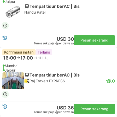
Jaipur
Tempat tidur berAC | Bis
Nandu Patel
USD 30
Pesan sekarang
Termasuk pajak
|
per dewasa
Konfirmasi instan
Terlaris
16:00
17:00
+1
1H, 1J
Mumbai
Jaipur
Tempat tidur berAC | Bis
5.0
Raj Travels EXPRESS
USD 36
Pesan sekarang
Termasuk pajak
|
per dewasa