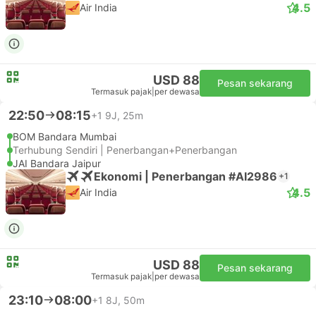
4.5
Air India
USD 88
Pesan sekarang
Termasuk pajak
|
per dewasa
22:50
08:15
+1
9J, 25m
BOM Bandara Mumbai
Terhubung Sendiri | Penerbangan+Penerbangan
JAI Bandara Jaipur
Ekonomi | Penerbangan #AI2986
+1
4.5
Air India
USD 88
Pesan sekarang
Termasuk pajak
|
per dewasa
23:10
08:00
+1
8J, 50m