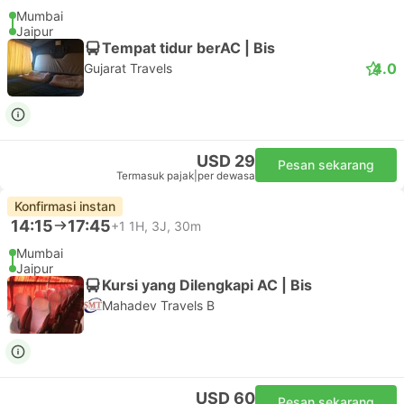
Mumbai
Jaipur
Tempat tidur berAC | Bis
4.0
Gujarat Travels
USD 29
Pesan sekarang
Termasuk pajak
|
per dewasa
Konfirmasi instan
14:15
17:45
+1
1H, 3J, 30m
Mumbai
Jaipur
Kursi yang Dilengkapi AC | Bis
Mahadev Travels B
USD 60
Pesan sekarang