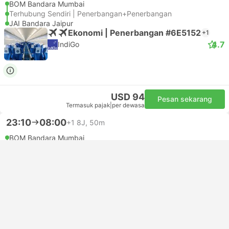
BOM Bandara Mumbai
Terhubung Sendiri | Penerbangan+Penerbangan
JAI Bandara Jaipur
Ekonomi | Penerbangan #6E5152
+1
4.7
IndiGo
USD 94
Pesan sekarang
Termasuk pajak
|
per dewasa
23:10
08:00
+1
8J, 50m
BOM Bandara Mumbai
Terhubung Sendiri | Penerbangan+Penerbangan
JAI Bandara Jaipur
Ekonomi | Penerbangan #6E5152
+1
IndiGo