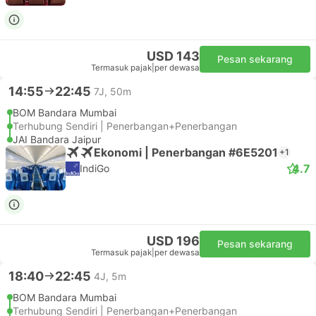
USD 143
Pesan sekarang
Termasuk pajak
|
per dewasa
14:55
22:45
7J, 50m
BOM Bandara Mumbai
Terhubung Sendiri | Penerbangan+Penerbangan
JAI Bandara Jaipur
Ekonomi | Penerbangan #6E5201
+1
4.7
IndiGo
USD 196
Pesan sekarang
Termasuk pajak
|
per dewasa
18:40
22:45
4J, 5m
BOM Bandara Mumbai
Terhubung Sendiri | Penerbangan+Penerbangan