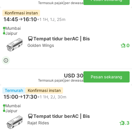
Termasuk pajak
|
per dewasa
Konfirmasi instan
14:45
16:10
+1
1H, 1J, 25m
Mumbai
Jaipur
Tempat tidur berAC | Bis
1.0
Golden Wings
USD 30
Pesan sekarang
Termasuk pajak
|
per dewasa
Termurah
Konfirmasi instan
15:00
17:30
+1
1H, 2J, 30m
Mumbai
Jaipur
Tempat tidur berAC | Bis
3.3
Rajat Rides