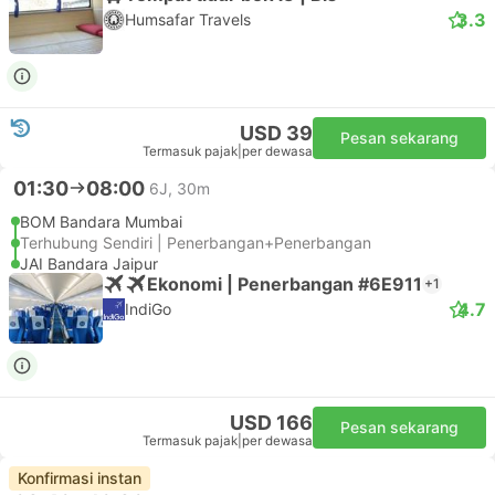
3.3
Humsafar Travels
USD 39
Pesan sekarang
Termasuk pajak
|
per dewasa
01:30
08:00
6J, 30m
BOM Bandara Mumbai
Terhubung Sendiri | Penerbangan+Penerbangan
JAI Bandara Jaipur
Ekonomi | Penerbangan #6E911
+1
4.7
IndiGo
USD 166
Pesan sekarang
Termasuk pajak
|
per dewasa
Konfirmasi instan