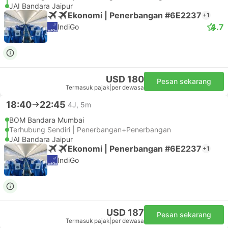
JAI Bandara Jaipur
Ekonomi | Penerbangan #6E2237
+1
4.7
IndiGo
USD 180
Pesan sekarang
Termasuk pajak
|
per dewasa
18:40
22:45
4J, 5m
BOM Bandara Mumbai
Terhubung Sendiri | Penerbangan+Penerbangan
JAI Bandara Jaipur
Ekonomi | Penerbangan #6E2237
+1
IndiGo
USD 187
Pesan sekarang
Termasuk pajak
|
per dewasa