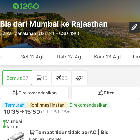
Bis dari Mumbai ke Rajasthan
37 kali perjalanan (USD 24 – USD 496)
k
Sel 11 Agt
Rab 12 Agt
Kam 13 Agt
Jum
Semua
37
13
23
1
Direkomendasikan
Filter
Termurah
Konfirmasi instan
Direkomendasikan
10:35
15:50
+1
1H, 5J, 15m
Mumbai
Jaipur
Tempat tidur tidak berAC | Bis
Neniwal Travels