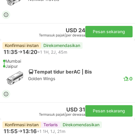
USD 24
Pesan sekarang
Termasuk pajak
|
per dewasa
Konfirmasi instan
Direkomendasikan
11:35
14:20
+1
1H, 2J, 45m
Mumbai
Jaipur
Tempat tidur berAC | Bis
1.0
Golden Wings
USD 31
Pesan sekarang
Termasuk pajak
|
per dewasa
Konfirmasi instan
Terlaris
Direkomendasikan
11:55
13:16
+1
1H, 1J, 21m