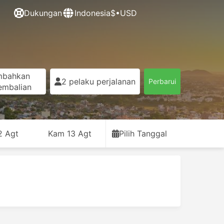
Dukungan
Indonesia
$•USD
mbahkan
2 pelaku perjalanan
Perbarui
embalian
2 Agt
Kam 13 Agt
Pilih Tanggal