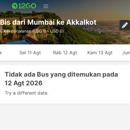
Bis dari Mumbai ke Akkalkot
0 kali perjalanan (USD 0 – USD 0)
k
Sel 11 Agt
Rab 12 Agt
Kam 13 Agt
Jum
Tidak ada Bus yang ditemukan pada
12 Agt 2026
Try a different date.