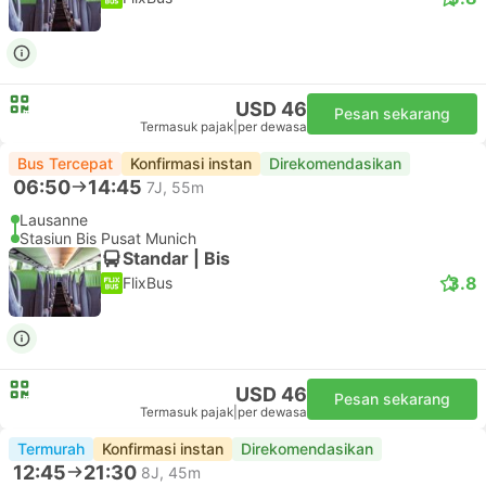
USD 46
Pesan sekarang
Termasuk pajak
|
per dewasa
Bus Tercepat
Konfirmasi instan
Direkomendasikan
06:50
14:45
7J, 55m
Lausanne
Stasiun Bis Pusat Munich
Standar | Bis
3.8
FlixBus
USD 46
Pesan sekarang
Termasuk pajak
|
per dewasa
Termurah
Konfirmasi instan
Direkomendasikan
12:45
21:30
8J, 45m