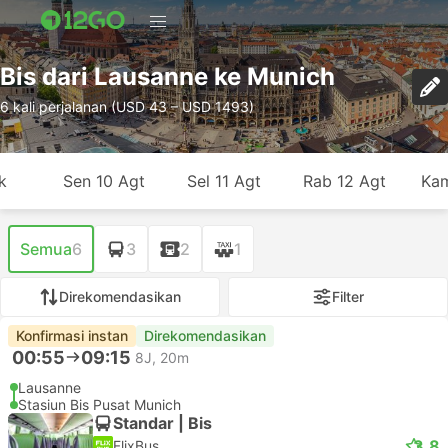
Bis dari Lausanne ke Munich
6 kali perjalanan (USD 43 – USD 1493)
k
Sen 10 Agt
Sel 11 Agt
Rab 12 Agt
Kam
Semua
6
3
2
1
Direkomendasikan
Filter
Konfirmasi instan
Direkomendasikan
00:55
09:15
8J, 20m
Lausanne
Stasiun Bis Pusat Munich
Standar | Bis
3.8
FlixBus