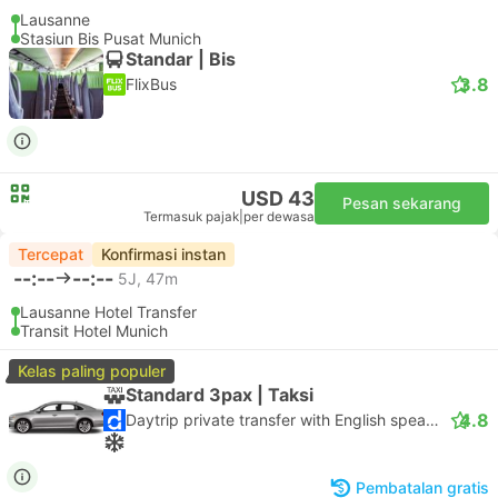
Lausanne
Stasiun Bis Pusat Munich
Standar | Bis
3.8
FlixBus
USD 43
Pesan sekarang
Termasuk pajak
|
per dewasa
Tercepat
Konfirmasi instan
--:--
--:--
5J, 47m
Lausanne Hotel Transfer
Transit Hotel Munich
Kelas paling populer
Standard 3pax | Taksi
4.8
Daytrip private transfer with English speaking driver
Pembatalan gratis