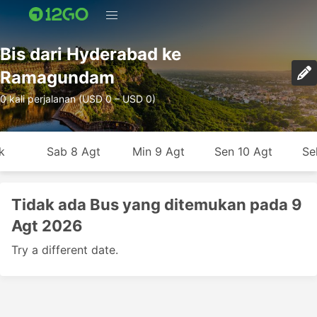
Bis dari Hyderabad ke
Ramagundam
0 kali perjalanan (USD 0 – USD 0)
k
Sab 8 Agt
Min 9 Agt
Sen 10 Agt
Se
Tidak ada Bus yang ditemukan pada 9
Agt 2026
Try a different date.