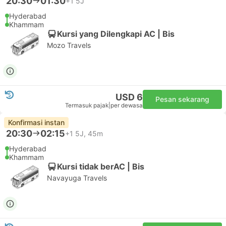
20:30
01:30
+1
5J
Hyderabad
Khammam
Kursi yang Dilengkapi AC | Bis
Mozo Travels
USD 6
Pesan sekarang
Termasuk pajak
|
per dewasa
Konfirmasi instan
20:30
02:15
+1
5J, 45m
Hyderabad
Khammam
Kursi tidak berAC | Bis
Navayuga Travels