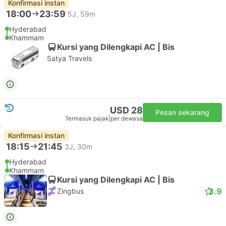
Konfirmasi instan
18:00
23:59
5J, 59m
Hyderabad
Khammam
Kursi yang Dilengkapi AC | Bis
Satya Travels
USD 28
Pesan sekarang
Termasuk pajak
|
per dewasa
Konfirmasi instan
18:15
21:45
3J, 30m
Hyderabad
Khammam
Kursi yang Dilengkapi AC | Bis
3.9
Zingbus