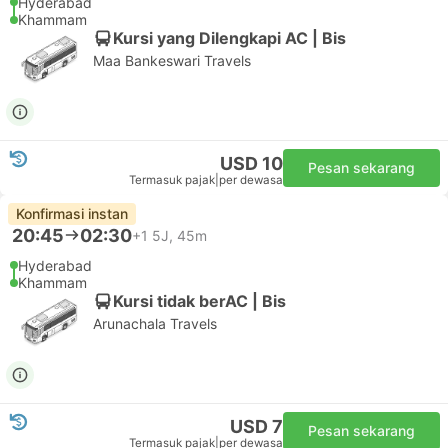
Hyderabad
Khammam
Kursi yang Dilengkapi AC | Bis
Maa Bankeswari Travels
USD 10
Pesan sekarang
Termasuk pajak
|
per dewasa
Konfirmasi instan
20:45
02:30
+1
5J, 45m
Hyderabad
Khammam
Kursi tidak berAC | Bis
Arunachala Travels
USD 7
Pesan sekarang
Termasuk pajak
|
per dewasa