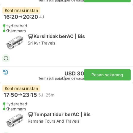
Termasuk pajak
|
per dewasa
Konfirmasi instan
16:20
20:20
4J
Hyderabad
Khammam
Kursi tidak berAC | Bis
Sri Kvr Travels
USD 30
Pesan sekarang
Termasuk pajak
|
per dewasa
Konfirmasi instan
17:50
23:15
5J, 25m
Hyderabad
Khammam
Tempat tidur berAC | Bis
Ramana Tours And Travels