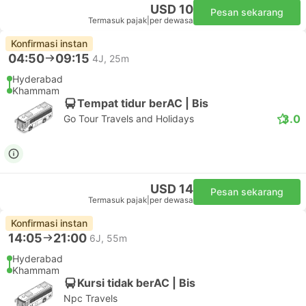
USD 10
Pesan sekarang
Termasuk pajak
|
per dewasa
Konfirmasi instan
04:50
09:15
4J, 25m
Hyderabad
Khammam
Tempat tidur berAC | Bis
3.0
Go Tour Travels and Holidays
USD 14
Pesan sekarang
Termasuk pajak
|
per dewasa
Konfirmasi instan
14:05
21:00
6J, 55m
Hyderabad
Khammam
Kursi tidak berAC | Bis
Npc Travels