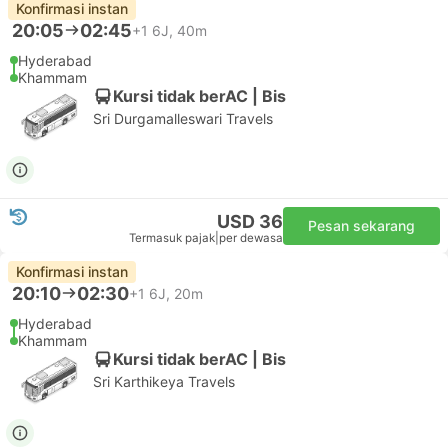
Konfirmasi instan
20:05
02:45
+1
6J, 40m
Hyderabad
Khammam
Kursi tidak berAC | Bis
Sri Durgamalleswari Travels
USD 36
Pesan sekarang
Termasuk pajak
|
per dewasa
Konfirmasi instan
20:10
02:30
+1
6J, 20m
Hyderabad
Khammam
Kursi tidak berAC | Bis
Sri Karthikeya Travels