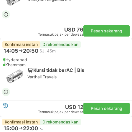
USD 76
Pesan sekarang
Termasuk pajak
|
per dewasa
Konfirmasi instan
Direkomendasikan
14:05
20:50
6J, 45m
Hyderabad
Khammam
Kursi tidak berAC | Bis
Varthali Travels
USD 12
Pesan sekarang
Termasuk pajak
|
per dewasa
Konfirmasi instan
Direkomendasikan
15:00
22:00
7J