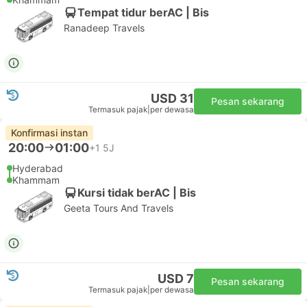
Tempat tidur berAC | Bis
Ranadeep Travels
USD 31
Pesan sekarang
Termasuk pajak
|
per dewasa
Konfirmasi instan
20:00
01:00
+1
5J
Hyderabad
Khammam
Kursi tidak berAC | Bis
Geeta Tours And Travels
USD 7
Pesan sekarang
Termasuk pajak
|
per dewasa