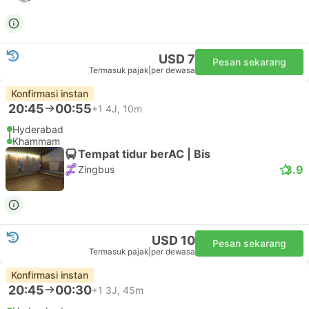
USD 7
Pesan sekarang
Termasuk pajak
|
per dewasa
Konfirmasi instan
20:45
00:55
+1
4J, 10m
Hyderabad
Khammam
Tempat tidur berAC | Bis
3.9
Zingbus
USD 10
Pesan sekarang
Termasuk pajak
|
per dewasa
Konfirmasi instan
20:45
00:30
+1
3J, 45m