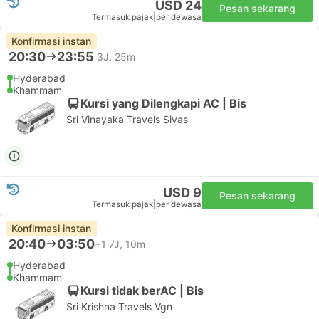
USD 24
Pesan sekarang
Termasuk pajak
|
per dewasa
Konfirmasi instan
20:30
23:55
3J, 25m
Hyderabad
Khammam
Kursi yang Dilengkapi AC | Bis
Sri Vinayaka Travels Sivas
USD 9
Pesan sekarang
Termasuk pajak
|
per dewasa
Konfirmasi instan
20:40
03:50
+1
7J, 10m
Hyderabad
Khammam
Kursi tidak berAC | Bis
Sri Krishna Travels Vgn