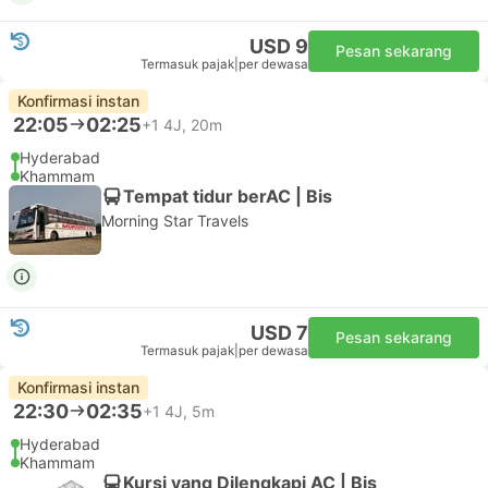
USD 9
Pesan sekarang
Termasuk pajak
|
per dewasa
Konfirmasi instan
22:05
02:25
+1
4J, 20m
Hyderabad
Khammam
Tempat tidur berAC | Bis
Morning Star Travels
USD 7
Pesan sekarang
Termasuk pajak
|
per dewasa
Konfirmasi instan
22:30
02:35
+1
4J, 5m
Hyderabad
Khammam
Kursi yang Dilengkapi AC | Bis