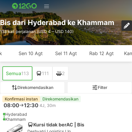
Bis dari Hyderabad ke Khammam
113 kali perjalanan (USD 4 – USD 140)
k
Sen 10 Agt
Sel 11 Agt
Rab 12 Agt
Kam
Semua
113
111
2
Direkomendasikan
Filter
Konfirmasi instan
Direkomendasikan
08:00
12:30
4J, 30m
Hyderabad
Khammam
Kursi tidak berAC | Bis
Deshyatri Logistics Llp