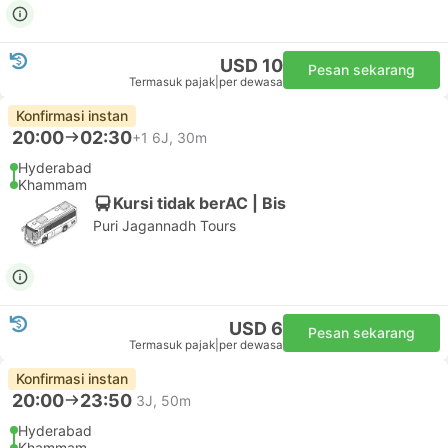
USD 10
Pesan sekarang
Termasuk pajak
|
per dewasa
Konfirmasi instan
20:00
02:30
+1
6J, 30m
Hyderabad
Khammam
Kursi tidak berAC | Bis
Puri Jagannadh Tours
USD 6
Pesan sekarang
Termasuk pajak
|
per dewasa
Konfirmasi instan
20:00
23:50
3J, 50m
Hyderabad
Khammam