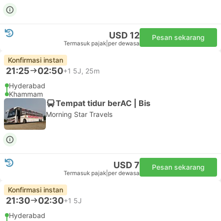
USD 12
Pesan sekarang
Termasuk pajak
|
per dewasa
Konfirmasi instan
21:25
02:50
+1
5J, 25m
Hyderabad
Khammam
Tempat tidur berAC | Bis
Morning Star Travels
USD 7
Pesan sekarang
Termasuk pajak
|
per dewasa
Konfirmasi instan
21:30
02:30
+1
5J
Hyderabad