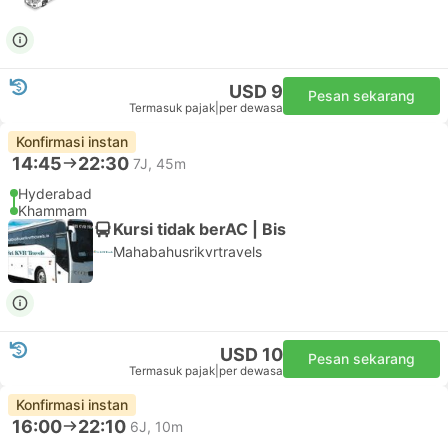
USD 9
Pesan sekarang
Termasuk pajak
|
per dewasa
Konfirmasi instan
14:45
22:30
7J, 45m
Hyderabad
Khammam
Kursi tidak berAC | Bis
Mahabahusrikvrtravels
USD 10
Pesan sekarang
Termasuk pajak
|
per dewasa
Konfirmasi instan
16:00
22:10
6J, 10m