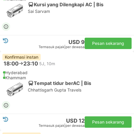
Kursi yang Dilengkapi AC | Bis
Sai Sarvam
USD 9
Pesan sekarang
Termasuk pajak
|
per dewasa
Konfirmasi instan
18:00
23:10
5J, 10m
Hyderabad
Khammam
Tempat tidur berAC | Bis
Chhattisgarh Gupta Travels
USD 12
Pesan sekarang
Termasuk pajak
|
per dewasa