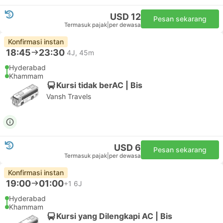
USD 12
Pesan sekarang
Termasuk pajak
|
per dewasa
Konfirmasi instan
18:45
23:30
4J, 45m
Hyderabad
Khammam
Kursi tidak berAC | Bis
Vansh Travels
USD 6
Pesan sekarang
Termasuk pajak
|
per dewasa
Konfirmasi instan
19:00
01:00
+1
6J
Hyderabad
Khammam
Kursi yang Dilengkapi AC | Bis