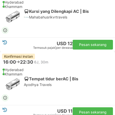
Hyderabad
Khammam
Kursi yang Dilengkapi AC | Bis
Mahabahusrikvrtravels
USD 12
Pesan sekarang
Termasuk pajak
|
per dewasa
Konfirmasi instan
16:00
22:30
6J, 30m
Hyderabad
Khammam
Tempat tidur berAC | Bis
Ayodhya Travels
USD 11
Pesan sekarang