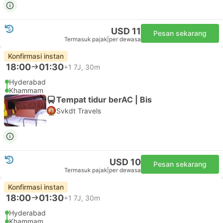
USD 11
Pesan sekarang
Termasuk pajak
|
per dewasa
Konfirmasi instan
18:00
01:30
+1
7J, 30m
Hyderabad
Khammam
Tempat tidur berAC | Bis
Svkdt Travels
USD 10
Pesan sekarang
Termasuk pajak
|
per dewasa
Konfirmasi instan
18:00
01:30
+1
7J, 30m
Hyderabad
Khammam