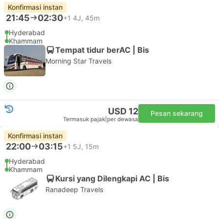
Konfirmasi instan
21:45
02:30
+1
4J, 45m
Hyderabad
Khammam
Tempat tidur berAC | Bis
Morning Star Travels
USD 12
Pesan sekarang
Termasuk pajak
|
per dewasa
Konfirmasi instan
22:00
03:15
+1
5J, 15m
Hyderabad
Khammam
Kursi yang Dilengkapi AC | Bis
Ranadeep Travels