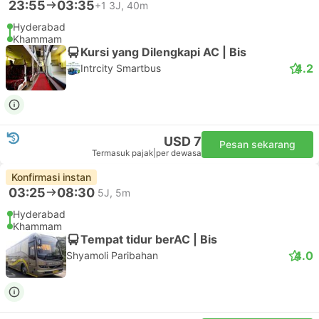
23:55
03:35
+1
3J, 40m
Hyderabad
Khammam
Kursi yang Dilengkapi AC | Bis
4.2
Intrcity Smartbus
USD 7
Pesan sekarang
Termasuk pajak
|
per dewasa
Konfirmasi instan
03:25
08:30
5J, 5m
Hyderabad
Khammam
Tempat tidur berAC | Bis
4.0
Shyamoli Paribahan