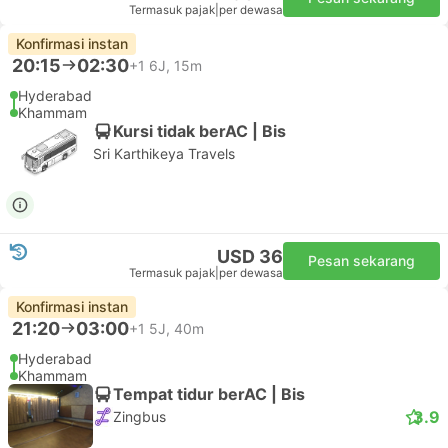
Termasuk pajak
|
per dewasa
Konfirmasi instan
20:15
02:30
+1
6J, 15m
Hyderabad
Khammam
Kursi tidak berAC | Bis
Sri Karthikeya Travels
USD 36
Pesan sekarang
Termasuk pajak
|
per dewasa
Konfirmasi instan
21:20
03:00
+1
5J, 40m
Hyderabad
Khammam
Tempat tidur berAC | Bis
3.9
Zingbus