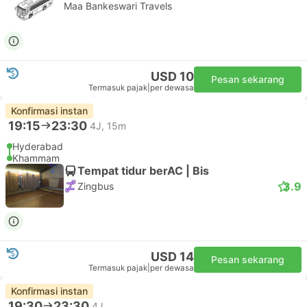
Maa Bankeswari Travels
USD 10
Pesan sekarang
Termasuk pajak
|
per dewasa
Konfirmasi instan
19:15
23:30
4J, 15m
Hyderabad
Khammam
Tempat tidur berAC | Bis
3.9
Zingbus
USD 14
Pesan sekarang
Termasuk pajak
|
per dewasa
Konfirmasi instan
19:30
23:30
4J