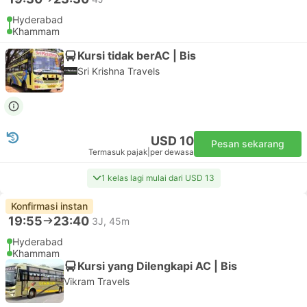
Hyderabad
Khammam
Kursi tidak berAC | Bis
Sri Krishna Travels
USD 10
Pesan sekarang
Termasuk pajak
|
per dewasa
1 kelas lagi mulai dari USD 13
Konfirmasi instan
19:55
23:40
3J, 45m
Hyderabad
Khammam
Kursi yang Dilengkapi AC | Bis
Vikram Travels