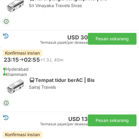
Sri Vinayaka Travels Sivas
USD 30
Pesan sekarang
Termasuk pajak
|
per dewasa
Konfirmasi instan
23:15
02:55
+1
3J, 40m
Hyderabad
Khammam
Tempat tidur berAC | Bis
Sairaj Travels
USD 13
Pesan sekarang
Termasuk pajak
|
per dewasa
Konfirmasi instan