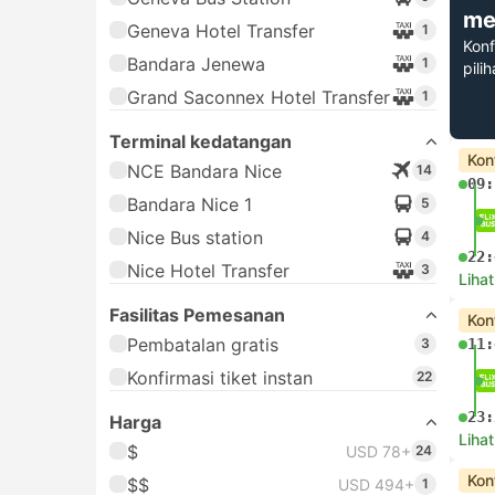
me
Geneva Hotel Transfer
1
Konf
Bandara Jenewa
1
pili
Grand Saconnex Hotel Transfer
1
Terminal kedatangan
Kon
NCE Bandara Nice
14
09:
Bandara Nice 1
5
Nice Bus station
4
22:
Nice Hotel Transfer
3
Lihat
Fasilitas Pemesanan
Kon
Pembatalan gratis
3
11:
Konfirmasi tiket instan
22
23:
Harga
Lihat
$
USD 78+
24
Kon
$$
USD 494+
1