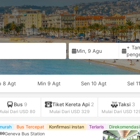
+ Ta
Min, 9 Agu
peng
b 8 Agt
Min 9 Agt
Sen 10 Agt
Sel 1
Bus
9
Tiket Kereta Api
2
Taksi
3
Mulai Dari USD 80
Mulai Dari USD 329
Mulai Dari USD 12
murah
Bus Tercepat
Konfirmasi instan
Terlaris
Direkomendas
00
Geneva Bus Station