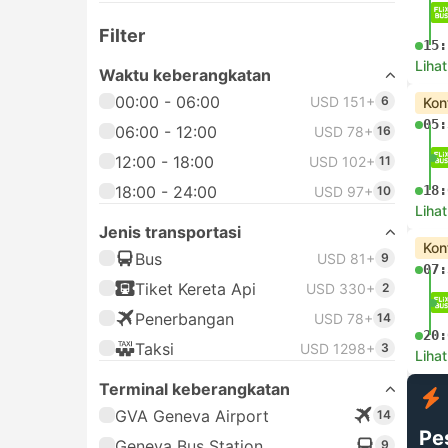
Filter
15:
Lihat
Waktu keberangkatan
00:00 - 06:00
USD 151+
6
Kon
05:
06:00 - 12:00
USD 78+
16
12:00 - 18:00
USD 102+
11
18:00 - 24:00
18:
USD 97+
10
Lihat
Jenis transportasi
Kon
Bus
USD 81+
9
07:
Tiket Kereta Api
USD 330+
2
Penerbangan
USD 78+
14
20:
Taksi
USD 1298+
3
Lihat
Terminal keberangkatan
GVA Geneva Airport
14
Pe
Geneva Bus Station
9