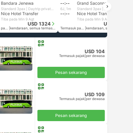
Bandara Jenewa
--:--
Grand Saconnex Hotel Transfer
Standard 3pax | Daytrip private transfer with English speaking driver
6J, 1m
Standard 3pax | Daytrip private transfer with English speaking driver
Nice Hotel Transfer
--:--
Nice Hotel Transfer
Tiba pada Min 9 Agt
Tiba pada Min 9 Agt
USD 1324
USD 1324
Termasuk pajak
|
kendaraan, semua termasuk.
Termasuk pajak
|
kendaraan, semua termasuk.
USD 104
Termasuk pajak
|
per dewasa
Pesan sekarang
USD 109
Termasuk pajak
|
per dewasa
Pesan sekarang