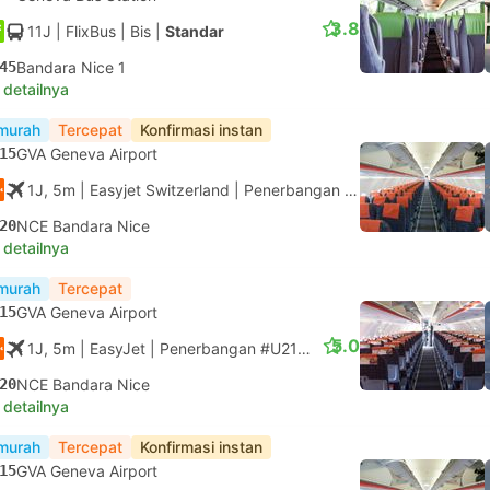
3.8
11J
| FlixBus
|
Bis
|
Standar
45
Bandara Nice 1
 detailnya
murah
Tercepat
Konfirmasi instan
15
GVA Geneva Airport
1J, 5m
| Easyjet Switzerland
|
Penerbangan #DS1393
|
Ekonom
20
NCE Bandara Nice
 detailnya
murah
Tercepat
15
GVA Geneva Airport
5.0
1J, 5m
| EasyJet
|
Penerbangan #U21393
|
Ekonomi
20
NCE Bandara Nice
 detailnya
murah
Tercepat
Konfirmasi instan
15
GVA Geneva Airport