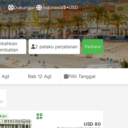
Dukungan
Indonesia
$•USD
mbahkan
2 pelaku perjalanan
Perbarui
embalian
1 Agt
Rab 12 Agt
Pilih Tanggal
97
ikan
USD 80