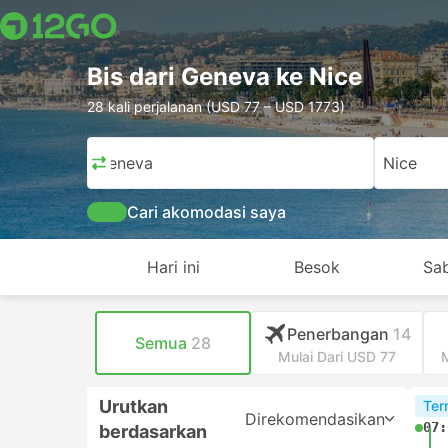
Bis dari Geneva ke Nice
28 kali perjalanan (USD 77 – USD 1773)
Geneva
Nice
Cari akomodasi saya
Hari ini
Besok
Sa
Penerbangan
14
Semua
28
Mulai Dari USD 77
Urutkan
Ter
Direkomendasikan
07:
berdasarkan