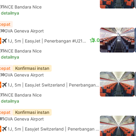
35
NCE Bandara Nice
 detailnya
cepat
30
GVA Geneva Airport
5.0
1J, 5m
| EasyJet
|
Penerbangan #U21399
|
Ekonomi
35
NCE Bandara Nice
 detailnya
cepat
Konfirmasi instan
30
GVA Geneva Airport
1J, 5m
| EasyJet Switzerland
|
Penerbangan #DS1399
|
Ekonom
35
NCE Bandara Nice
 detailnya
cepat
Konfirmasi instan
05
GVA Geneva Airport
1J, 5m
| Easyjet Switzerland
|
Penerbangan #DS1401
|
Ekonom