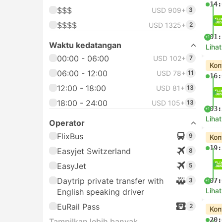
14:
$$$
USD 909+
3
$$$$
USD 1325+
2
01:
+1
Waktu kedatangan
Lihat
00:00 - 06:00
USD 102+
7
Kon
06:00 - 12:00
USD 78+
11
16:
12:00 - 18:00
USD 81+
13
18:00 - 24:00
USD 105+
13
03:
+1
Lihat
Operator
FlixBus
9
Kon
19:
Easyjet Switzerland
8
EasyJet
5
Daytrip private transfer with
3
07:
+1
Lihat
English speaking driver
EuRail Pass
2
Kon
20:
Tampilkan lebih banyak