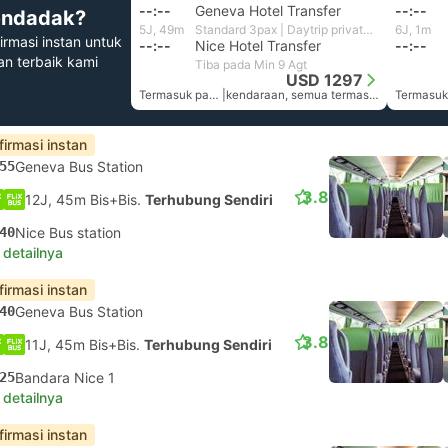
--:--
Geneva Hotel Transfer
--:--
ndadak?
5J, 49m
Standard 3pax | Daytrip private transfer with English speaking driver
6J, 1m
irmasi instan untuk
--:--
Nice Hotel Transfer
--:--
han terbaik kami
Tiba pada Min 9 Agt
USD 1297
Termasuk pajak
|
kendaraan, semua termasuk.
firmasi instan
55
Geneva Bus Station
3.8
12J, 45m Bis+Bis.
Terhubung Sendiri
40
Nice Bus station
 detailnya
firmasi instan
40
Geneva Bus Station
3.8
11J, 45m Bis+Bis.
Terhubung Sendiri
25
Bandara Nice 1
 detailnya
firmasi instan