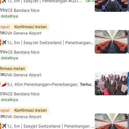
5.0
1J, 5m
| EasyJet
|
Penerbangan #U21395
|
Ekonomi
55
NCE Bandara Nice
 detailnya
cepat
Konfirmasi instan
50
GVA Geneva Airport
1J, 5m
| EasyJet Switzerland
|
Penerbangan #DS1395
|
Ekonom
55
NCE Bandara Nice
 detailnya
firmasi instan
30
GVA Geneva Airport
5J, 45m Penerbangan+Penerbangan.
Terhubung Sendiri
15
NCE Bandara Nice
 detailnya
cepat
Konfirmasi instan
30
GVA Geneva Airport
1J, 5m
| Easyjet Switzerland
|
Penerbangan #DS1399
|
Ekonom