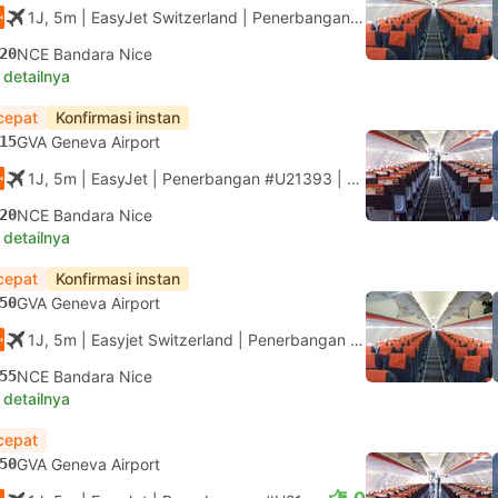
1J, 5m
| EasyJet Switzerland
|
Penerbangan #DS1393
|
Ekonom
20
NCE Bandara Nice
 detailnya
cepat
Konfirmasi instan
15
GVA Geneva Airport
1J, 5m
| EasyJet
|
Penerbangan #U21393
|
Ekonomi
20
NCE Bandara Nice
 detailnya
cepat
Konfirmasi instan
50
GVA Geneva Airport
1J, 5m
| Easyjet Switzerland
|
Penerbangan #DS1395
|
Ekonom
55
NCE Bandara Nice
 detailnya
cepat
50
GVA Geneva Airport