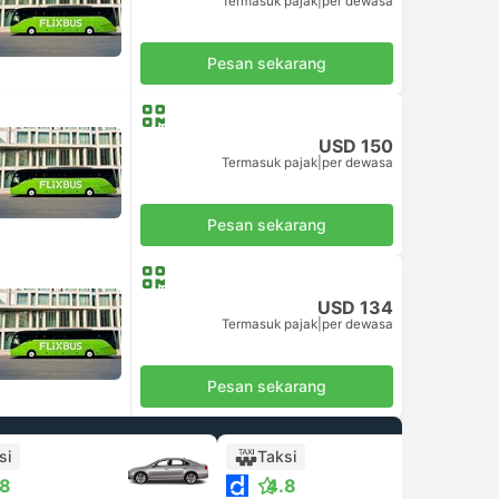
Termasuk pajak
|
per dewasa
Pesan sekarang
USD 150
Termasuk pajak
|
per dewasa
Pesan sekarang
USD 134
Termasuk pajak
|
per dewasa
Pesan sekarang
si
Taksi
.8
4.8