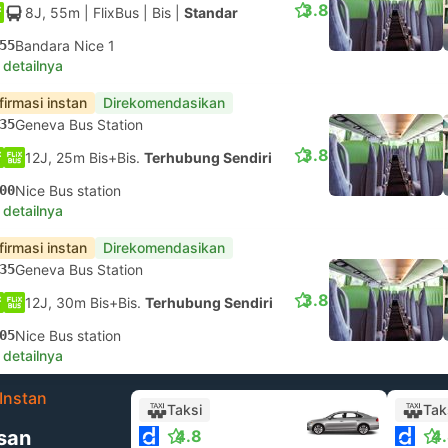
3.8
8J, 55m
| FlixBus
|
Bis
|
Standar
55
Bandara Nice 1
 detailnya
firmasi instan
Direkomendasikan
35
Geneva Bus Station
3.8
12J, 25m Bis+Bis.
Terhubung Sendiri
00
Nice Bus station
 detailnya
firmasi instan
Direkomendasikan
35
Geneva Bus Station
3.8
12J, 30m Bis+Bis.
Terhubung Sendiri
05
Nice Bus station
 detailnya
Instan
Taksi
Tak
san
4.8
4