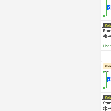
--:
Kel
Sta
A
Lihat
Kon
--:
--:
Kel
Sta
A