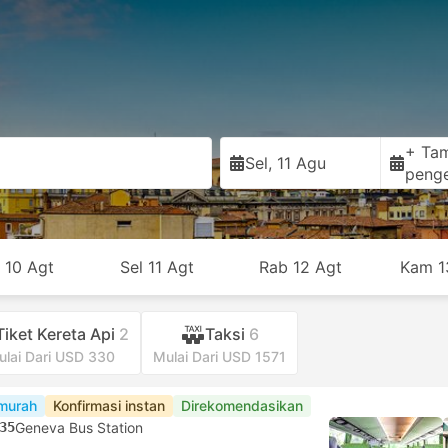
+ Ta
Sel, 11 Agu
peng
 10 Agt
Sel 11 Agt
Rab 12 Agt
Kam 1
Tiket Kereta Api
2
Taksi
6
lai Dari USD 330
Mulai Dari USD 1571
murah
Konfirmasi instan
Direkomendasikan
35
Geneva Bus Station