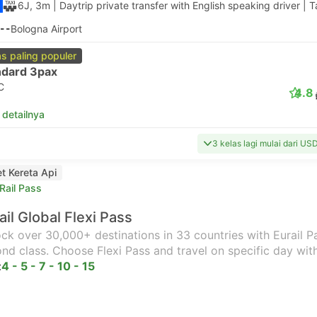
6J, 3m
| Daytrip private transfer with English speaking driver
|
T
--
Bologna Airport
as paling populer
ndard 3pax
C
4.8
 detailnya
3 kelas lagi mulai dari US
et Kereta Api
Rail Pass
ail Global Flexi Pass
ck over 30,000+ destinations in 33 countries with Eurail Pas
nd class. Choose Flexi Pass and travel on specific day wit
:
4 - 5 - 7 - 10 - 15