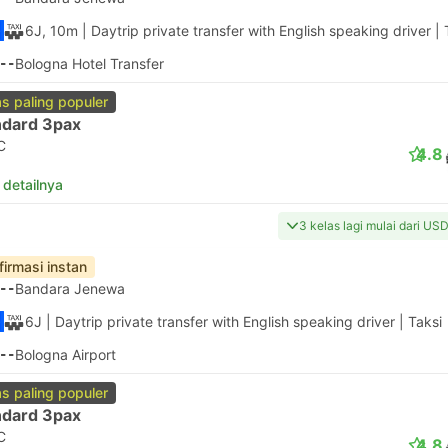
6J, 10m
| Daytrip private transfer with English speaking driver
|
--
Bologna Hotel Transfer
as paling populer
ndard 3pax
C
4.8
 detailnya
3 kelas lagi mulai dari US
firmasi instan
--
Bandara Jenewa
6J
| Daytrip private transfer with English speaking driver
|
Taksi
--
Bologna Airport
as paling populer
ndard 3pax
C
4.8