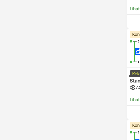
Lihat
Kon
--:
--:
Kel
Sta
A
Lihat
Kon
--: