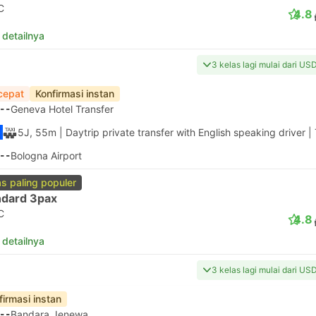
C
4.8
 detailnya
3 kelas lagi mulai dari US
cepat
Konfirmasi instan
--
Geneva Hotel Transfer
5J, 55m
| Daytrip private transfer with English speaking driver
|
--
Bologna Airport
as paling populer
ndard 3pax
C
4.8
 detailnya
3 kelas lagi mulai dari US
firmasi instan
--
Bandara Jenewa