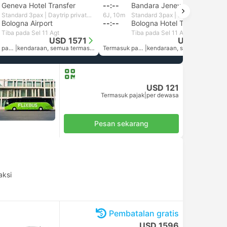
Geneva Hotel Transfer
--:--
Bandara Jenewa
Standard 3pax | Daytrip private transfer with English speaking driver
6J, 10m
Standard 3pax | Daytrip private transfer with English speaking driver
Bologna Airport
--:--
Bologna Hotel Transfer
Tiba pada Sel 11 Agt
Tiba pada Sel 11 Agt
USD 1571
USD 1618
Termasuk pajak
|
kendaraan, semua termasuk.
Termasuk pajak
|
kendaraan, semua termasuk.
USD 121
Termasuk pajak
|
per dewasa
Pesan sekarang
aksi
Pembatalan gratis
USD 1596