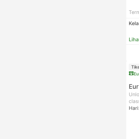
Ter
Kel
Liha
Tik
Eu
Eur
Unlo
clas
Hari