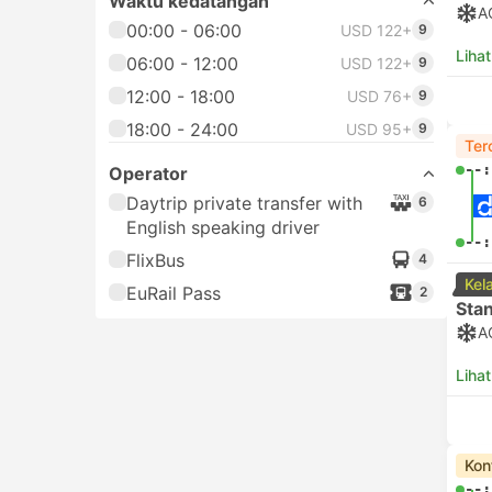
Waktu kedatangan
A
00:00 - 06:00
USD 122+
9
Lihat
06:00 - 12:00
USD 122+
9
12:00 - 18:00
USD 76+
9
18:00 - 24:00
USD 95+
9
Ter
--:
Operator
Daytrip private transfer with
6
English speaking driver
--:
FlixBus
4
Kel
EuRail Pass
2
Sta
A
Lihat
Kon
--: