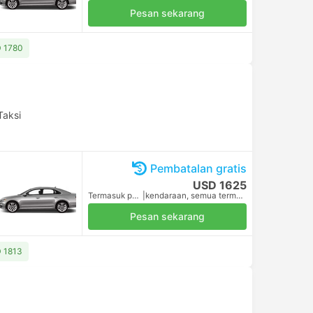
Pesan sekarang
D 1780
Taksi
Pembatalan gratis
USD 1625
Termasuk pajak
|
kendaraan, semua termasuk.
Pesan sekarang
D 1813