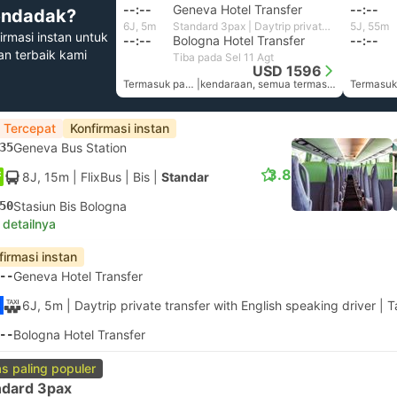
--:--
Geneva Hotel Transfer
--:--
ndadak?
6J, 5m
Standard 3pax | Daytrip private transfer with English speaking driver
5J, 55m
irmasi instan untuk
--:--
Bologna Hotel Transfer
--:--
han terbaik kami
Tiba pada Sel 11 Agt
USD 1596
Termasuk pajak
|
kendaraan, semua termasuk.
 Tercepat
Konfirmasi instan
35
Geneva Bus Station
3.8
8J, 15m
| FlixBus
|
Bis
|
Standar
50
Stasiun Bis Bologna
 detailnya
firmasi instan
--
Geneva Hotel Transfer
6J, 5m
| Daytrip private transfer with English speaking driver
|
T
--
Bologna Hotel Transfer
as paling populer
ndard 3pax