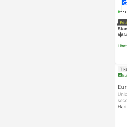
--:
Kel
Sta
A
Lihat
Tik
Eu
Eur
Unlo
seco
Hari