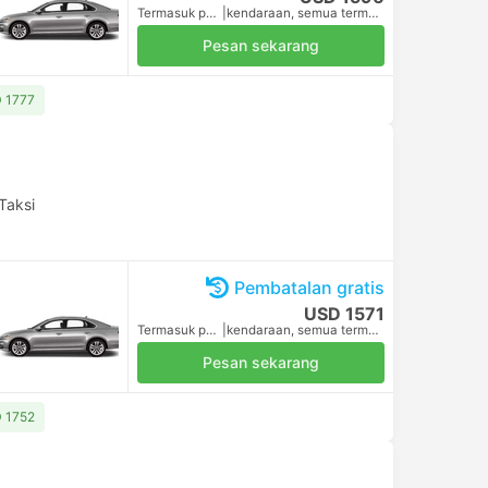
Termasuk pajak
|
kendaraan, semua termasuk.
Pesan sekarang
D 1777
Taksi
Pembatalan gratis
USD 1571
Termasuk pajak
|
kendaraan, semua termasuk.
Pesan sekarang
D 1752