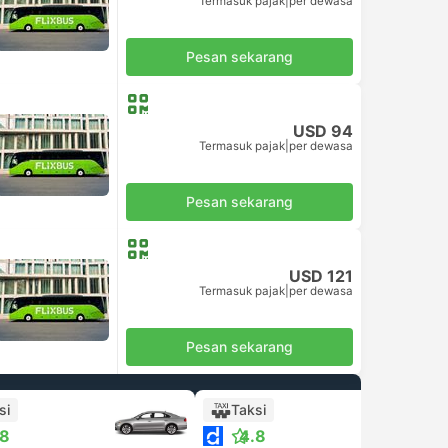
Termasuk pajak
|
per dewasa
Pesan sekarang
USD 94
Termasuk pajak
|
per dewasa
Pesan sekarang
USD 121
Termasuk pajak
|
per dewasa
Pesan sekarang
si
Taksi
.8
4.8