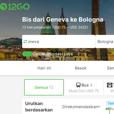
Bis dari Geneva ke Bologna
12 kali perjalanan (USD 75 – USD 2425)
Geneva
Bologna
Cari akomodasi saya
Hari ini
Besok
Sen
Bus
4
Semua
12
Mulai Dari USD 75
Mu
Urutkan
Ter
Direkomendasikan
05:
berdasarkan