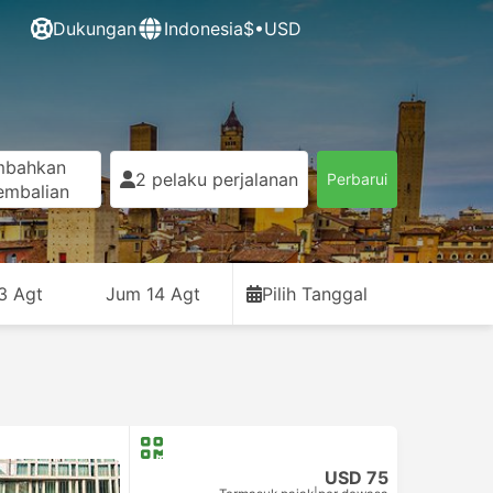
Dukungan
Indonesia
$•USD
mbahkan
2 pelaku perjalanan
Perbarui
embalian
3 Agt
Jum 14 Agt
Pilih Tanggal
USD 75