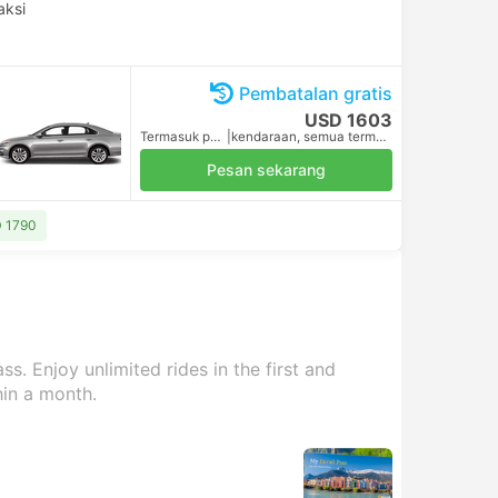
aksi
Pembatalan gratis
USD 1603
Termasuk pajak
|
kendaraan, semua termasuk.
Pesan sekarang
D 1790
s. Enjoy unlimited rides in the first and
hin a month.