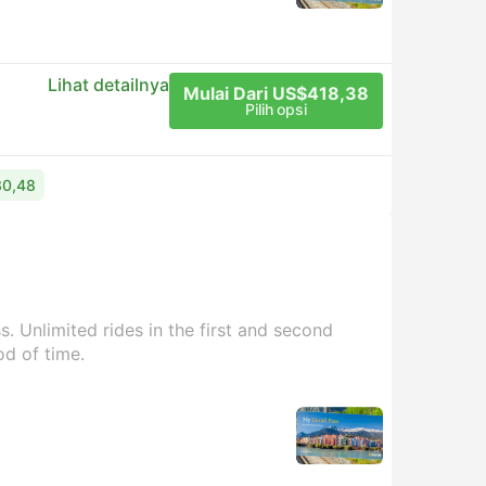
Lihat detailnya
Mulai Dari US$418,38
Pilih opsi
30,48
. Unlimited rides in the first and second
od of time.