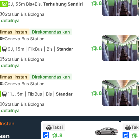
3.8
9J, 55m Bis+Bis.
Terhubung Sendiri
30
Stasiun Bis Bologna
 detailnya
firmasi instan
Direkomendasikan
00
Geneva Bus Station
3.8
9J, 15m
| FlixBus
|
Bis
|
Standar
15
Stasiun Bis Bologna
 detailnya
firmasi instan
Direkomendasikan
05
Geneva Bus Station
3.8
11J, 5m
| FlixBus
|
Bis
|
Standar
10
Stasiun Bis Bologna
 detailnya
Instan
Taksi
Tak
san
4.8
4