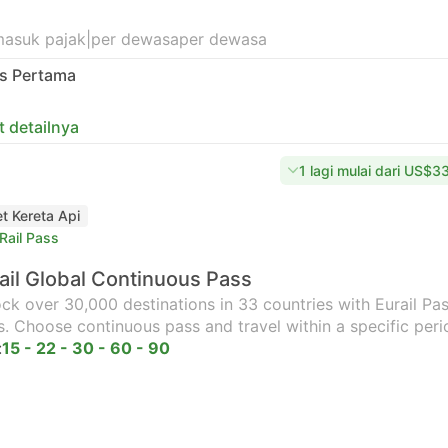
masuk pajak
|
per dewasa
per dewasa
as Pertama
t detailnya
1 lagi mulai dari US$3
et Kereta Api
Rail Pass
ail Global Continuous Pass
ck over 30,000 destinations in 33 countries with Eurail Pass
s. Choose continuous pass and travel within a specific peri
:
15 - 22 - 30 - 60 - 90