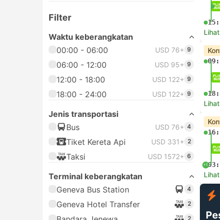
Filter
15:
Lihat
Waktu keberangkatan
00:00 - 06:00
USD 76+
9
Kon
09:
06:00 - 12:00
USD 95+
9
12:00 - 18:00
USD 122+
9
18:00 - 24:00
18:
USD 122+
9
Lihat
Jenis transportasi
Kon
Bus
USD 76+
4
16:
Tiket Kereta Api
USD 331+
2
Taksi
USD 1572+
6
03:
+1
Lihat
Terminal keberangkatan
Geneva Bus Station
4
Geneva Hotel Transfer
2
Pe
Bandara Jenewa
2