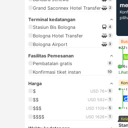
me
Grand Saconnex Hotel Transfer
2
Konf
pili
Terminal kedatangan
Stasiun Bis Bologna
4
Bologna Hotel Transfer
3
Bus
Bologna Airport
3
22:
Fasilitas Pemesanan
Pembatalan gratis
6
06:
+1
Konfirmasi tiket instan
10
Lihat
Kon
Harga
--:
$
USD 76+
5
$$
USD 592+
1
$$$
--:
USD 1109+
5
$$$$
USD 1626+
1
Kel
Sta