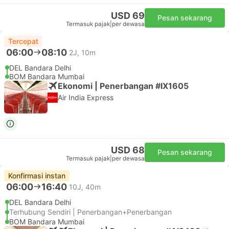
USD 69
Pesan sekarang
Termasuk pajak
|
per dewasa
Tercepat
06:00
08:10
2J, 10m
DEL Bandara Delhi
BOM Bandara Mumbai
Ekonomi | Penerbangan #IX1605
Air India Express
USD 68
Pesan sekarang
Termasuk pajak
|
per dewasa
Konfirmasi instan
06:00
16:40
10J, 40m
DEL Bandara Delhi
Terhubung Sendiri | Penerbangan+Penerbangan
BOM Bandara Mumbai