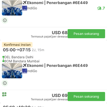
Ekonomi | Penerbangan #6E449
4.7
IndiGo
USD 68
Pesan sekarang
Termasuk pajak
|
per dewasa
Konfirmasi instan
05:00
07:15
2J, 15m
DEL Bandara Delhi
BOM Bandara Mumbai
Ekonomi | Penerbangan #6E449
IndiGo
USD 69
Pesan sekarang
Termasuk pajak
|
per dewasa