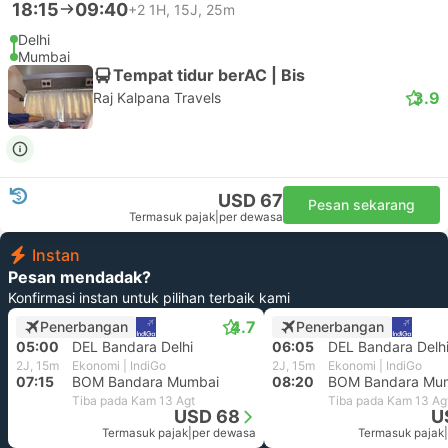
18:15
09:40
+2
1H, 15J, 25m
Delhi
Mumbai
Tempat tidur berAC | Bis
3.9
Raj Kalpana Travels
USD 67
Pesan sekarang
Termasuk pajak
|
per dewasa
Instan
Pesan mendadak?
Konfirmasi instan untuk pilihan terbaik kami
4.7
Penerbangan
Penerbangan
05:00
DEL Bandara Delhi
06:05
DEL Bandara Delh
2J, 15m
Ekonomi | IndiGo
2J, 15m
Ekonomi | IndiGo
07:15
BOM Bandara Mumbai
08:20
BOM Bandara Mu
Tiba pada Kam 13 Agt
Tiba pada Kam 13 Ag
USD 68
U
Termasuk pajak
|
per dewasa
Termasuk pajak
|