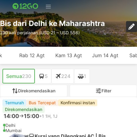
Bis dari Delhi ke Maharashtra
230 kali perjalanan (USD 21 – USD 556)
k
Rab 12 Agt
Kam 13 Agt
Jum 14 Agt
Sab
Semua
230
5
224
1
Direkomendasikan
Filter
Termurah
Bus Tercepat
Konfirmasi instan
Direkomendasikan
14:00
15:00
+1
1H, 1J
Delhi
Mumbai
Kursi yang Dilengkapi AC | Bis