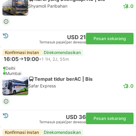
4.0
Shyamoli Paribahan
USD 21
Pesan sekarang
Termasuk pajak
|
per dewasa
Konfirmasi instan
Direkomendasikan
16:05
19:00
+1
1H, 2J, 55m
Delhi
Mumbai
Tempat tidur berAC | Bis
3.0
Safar Express
USD 36
Pesan sekarang
Termasuk pajak
|
per dewasa
Konfirmasi instan
Direkomendasikan