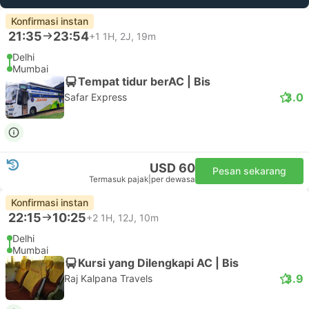
Konfirmasi instan
21:35
23:54
+1
1H, 2J, 19m
Delhi
Mumbai
Tempat tidur berAC | Bis
3.0
Safar Express
USD 60
Pesan sekarang
Termasuk pajak
|
per dewasa
Konfirmasi instan
22:15
10:25
+2
1H, 12J, 10m
Delhi
Mumbai
Kursi yang Dilengkapi AC | Bis
3.9
Raj Kalpana Travels