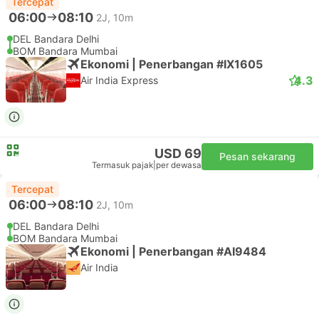
Tercepat
06:00
08:10
2J, 10m
DEL Bandara Delhi
BOM Bandara Mumbai
Ekonomi | Penerbangan #IX1605
4.3
Air India Express
USD 69
Pesan sekarang
Termasuk pajak
|
per dewasa
Tercepat
06:00
08:10
2J, 10m
DEL Bandara Delhi
BOM Bandara Mumbai
Ekonomi | Penerbangan #AI9484
Air India