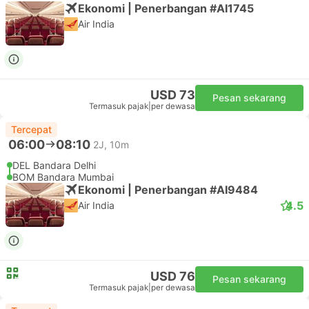
Ekonomi | Penerbangan #AI1745
Air India
USD 73
Pesan sekarang
Termasuk pajak
|
per dewasa
Tercepat
06:00
08:10
2J, 10m
DEL Bandara Delhi
BOM Bandara Mumbai
Ekonomi | Penerbangan #AI9484
4.5
Air India
USD 76
Pesan sekarang
Termasuk pajak
|
per dewasa