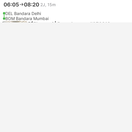
06:05
08:20
2J, 15m
DEL Bandara Delhi
BOM Bandara Mumbai
Ekonomi | Penerbangan #6E6218
IndiGo
USD 70
Pesan sekarang
Termasuk pajak
|
per dewasa
Konfirmasi instan
06:05
08:20
2J, 15m
DEL Bandara Delhi
BOM Bandara Mumbai
Ekonomi | Penerbangan #6E6218
4.7
IndiGo