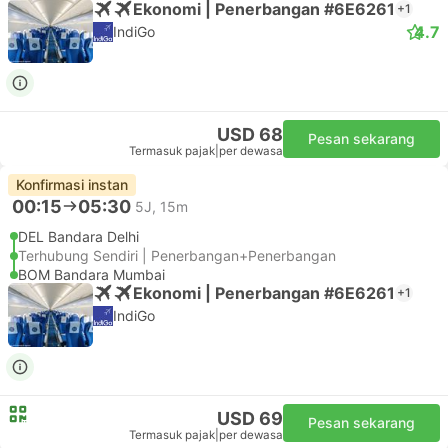
Ekonomi | Penerbangan #6E6261
+1
4.7
IndiGo
USD 68
Pesan sekarang
Termasuk pajak
|
per dewasa
Konfirmasi instan
00:15
05:30
5J, 15m
DEL Bandara Delhi
Terhubung Sendiri | Penerbangan+Penerbangan
BOM Bandara Mumbai
Ekonomi | Penerbangan #6E6261
+1
IndiGo
USD 69
Pesan sekarang
Termasuk pajak
|
per dewasa