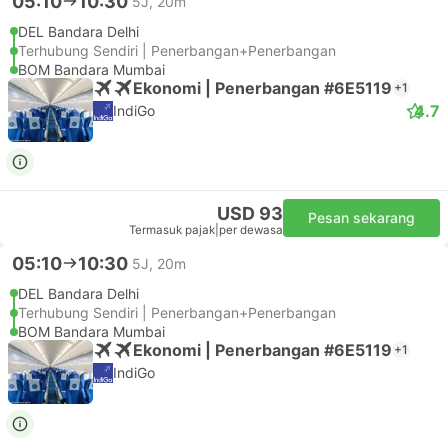
05:10
10:30
5J, 20m
DEL Bandara Delhi
Terhubung Sendiri | Penerbangan+Penerbangan
BOM Bandara Mumbai
Ekonomi | Penerbangan #6E5119
+1
4.7
IndiGo
USD 93
Pesan sekarang
Termasuk pajak
|
per dewasa
05:10
10:30
5J, 20m
DEL Bandara Delhi
Terhubung Sendiri | Penerbangan+Penerbangan
BOM Bandara Mumbai
Ekonomi | Penerbangan #6E5119
+1
IndiGo