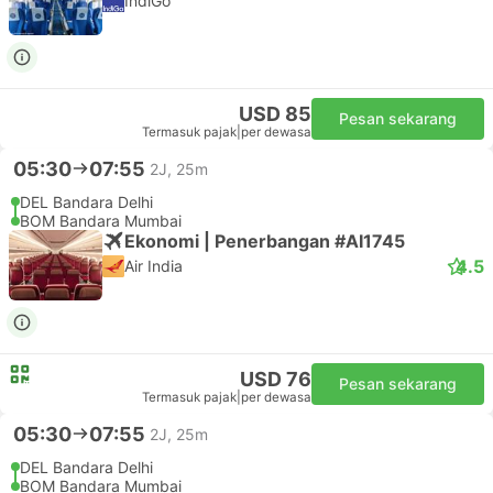
IndiGo
USD 85
Pesan sekarang
Termasuk pajak
|
per dewasa
05:30
07:55
2J, 25m
DEL Bandara Delhi
BOM Bandara Mumbai
Ekonomi | Penerbangan #AI1745
4.5
Air India
USD 76
Pesan sekarang
Termasuk pajak
|
per dewasa
05:30
07:55
2J, 25m
DEL Bandara Delhi
BOM Bandara Mumbai