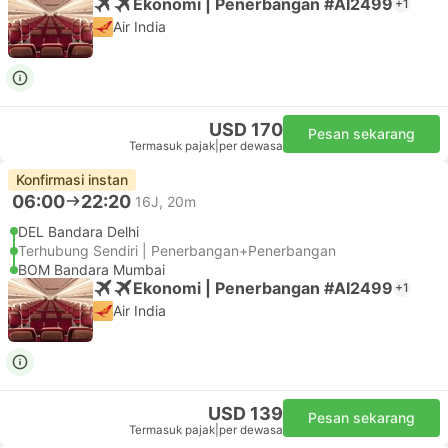
Ekonomi | Penerbangan #AI2499
+1
Air India
USD 170
Pesan sekarang
Termasuk pajak
|
per dewasa
Konfirmasi instan
06:00
22:20
16J, 20m
DEL Bandara Delhi
Terhubung Sendiri | Penerbangan+Penerbangan
BOM Bandara Mumbai
Ekonomi | Penerbangan #AI2499
+1
Air India
USD 139
Pesan sekarang
Termasuk pajak
|
per dewasa