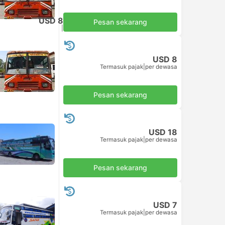
USD 8
Pesan sekarang
Termasuk pajak
|
per dewasa
USD 8
Termasuk pajak
|
per dewasa
Pesan sekarang
USD 18
Termasuk pajak
|
per dewasa
Pesan sekarang
USD 7
Termasuk pajak
|
per dewasa