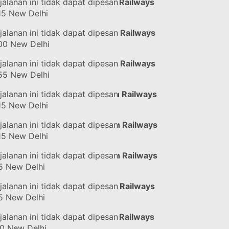
eta Api
jalanan ini tidak dapat dipesan
#12138
dengan Indian Railways
15
New Delhi
eta Api
jalanan ini tidak dapat dipesan
#12002
dengan Indian Railways
00
New Delhi
eta Api
jalanan ini tidak dapat dipesan
#12280
dengan Indian Railways
55
New Delhi
eta Api
jalanan ini tidak dapat dipesan
#22686
dengan Indian Railways
15
New Delhi
eta Api
jalanan ini tidak dapat dipesan
#20808
dengan Indian Railways
15
New Delhi
eta Api
jalanan ini tidak dapat dipesan
#20848
dengan Indian Railways
5
New Delhi
eta Api
jalanan ini tidak dapat dipesan
#22126
dengan Indian Railways
5
New Delhi
eta Api
jalanan ini tidak dapat dipesan
#11078
dengan Indian Railways
30
New Delhi