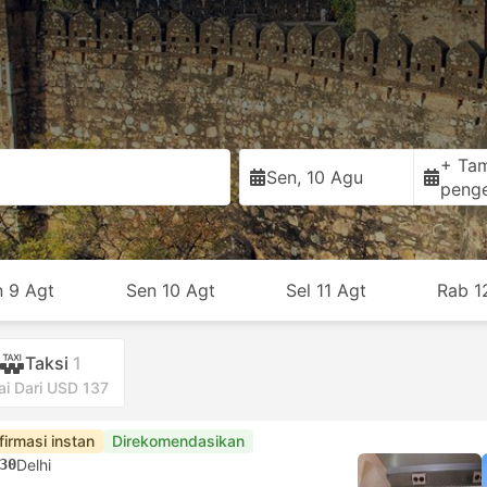
+ Ta
Sen, 10 Agu
peng
n 9 Agt
Sen 10 Agt
Sel 11 Agt
Rab 1
Taksi
1
ai Dari USD 137
firmasi instan
Direkomendasikan
30
Delhi