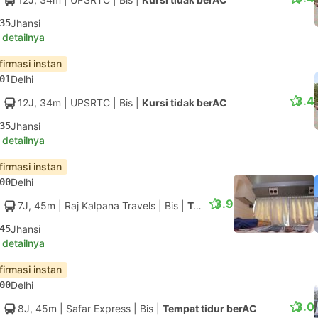
35
Jhansi
 detailnya
firmasi instan
01
Delhi
3.4
12J, 34m
| UPSRTC
|
Bis
|
Kursi tidak berAC
35
Jhansi
 detailnya
firmasi instan
00
Delhi
3.9
7J, 45m
| Raj Kalpana Travels
|
Bis
|
Tempat tidur berAC
45
Jhansi
 detailnya
firmasi instan
00
Delhi
3.0
8J, 45m
| Safar Express
|
Bis
|
Tempat tidur berAC