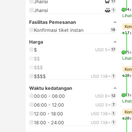
Jhansi
17
04:
Jhansi
1
+1
Lihat
Fasilitas Pemesanan
Kon
Konfirmasi tiket instan
18
17:
Harga
$
USD 5+
17
05:
+1
$$
Lihat
$$$
Kon
20:
$$$$
USD 138+
1
Waktu kedatangan
03:
00:00 - 06:00
+1
USD 8+
12
Lihat
06:00 - 12:00
USD 5+
7
Kon
12:00 - 18:00
USD 138+
1
20:
18:00 - 24:00
USD 138+
1