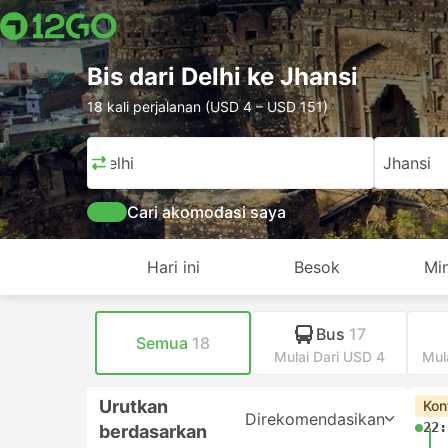
Bis dari Delhi ke Jhansi
18 kali perjalanan (USD 4 – USD 151)
Delhi
Jhansi
Cari akomodasi saya
Hari ini
Besok
Mi
Bus
17
Semua
18
Mulai Dari USD 4
Mul
Urutkan
Kon
Direkomendasikan
22:
berdasarkan