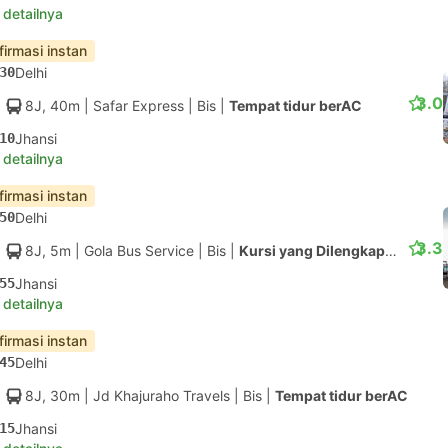
 detailnya
firmasi instan
30
Delhi
3.0
8J, 40m
| Safar Express
|
Bis
|
Tempat tidur berAC
10
Jhansi
 detailnya
firmasi instan
50
Delhi
3.3
8J, 5m
| Gola Bus Service
|
Bis
|
Kursi yang Dilengkapi AC
55
Jhansi
 detailnya
firmasi instan
45
Delhi
8J, 30m
| Jd Khajuraho Travels
|
Bis
|
Tempat tidur berAC
15
Jhansi