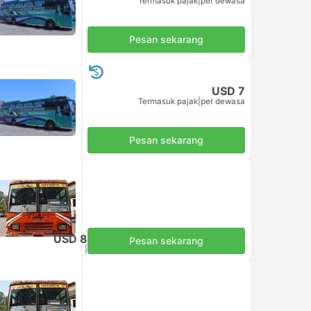
Termasuk pajak
|
per dewasa
Pesan sekarang
USD 7
Termasuk pajak
|
per dewasa
Pesan sekarang
USD 8
Pesan sekarang
Termasuk pajak
|
per dewasa