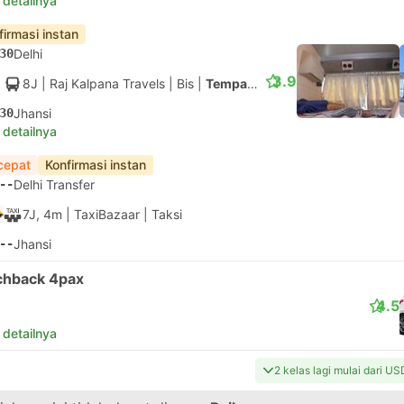
 detailnya
firmasi instan
30
Delhi
3.9
8J
| Raj Kalpana Travels
|
Bis
|
Tempat tidur berAC
30
Jhansi
 detailnya
cepat
Konfirmasi instan
--
Delhi Transfer
7J, 4m
| TaxiBazaar
|
Taksi
--
Jhansi
chback 4pax
4.5
 detailnya
2 kelas lagi mulai dari U