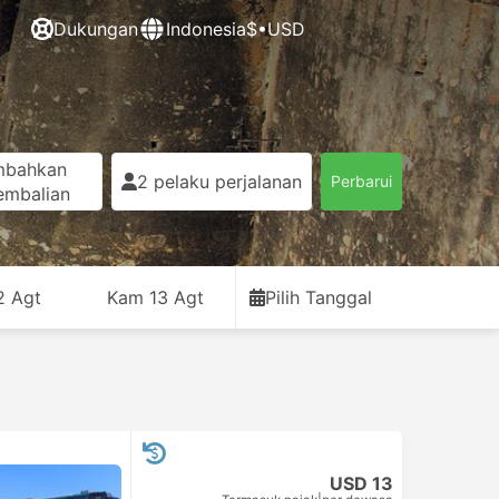
Dukungan
Indonesia
$•USD
mbahkan
2 pelaku perjalanan
Perbarui
embalian
2 Agt
Kam 13 Agt
Pilih Tanggal
USD 13