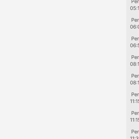
Ker
Per
05:
Ker
Per
06:
Ker
Per
06:
Ker
Per
08:
Ker
Per
08:
Ker
Per
11:1
Ker
Per
11:1
Ker
Per
11: