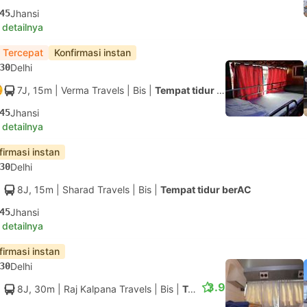
45
Jhansi
 detailnya
 Tercepat
Konfirmasi instan
30
Delhi
7J, 15m
| Verma Travels
|
Bis
|
Tempat tidur berAC
45
Jhansi
 detailnya
firmasi instan
30
Delhi
8J, 15m
| Sharad Travels
|
Bis
|
Tempat tidur berAC
45
Jhansi
 detailnya
firmasi instan
30
Delhi
3.9
8J, 30m
| Raj Kalpana Travels
|
Bis
|
Tempat tidur berAC