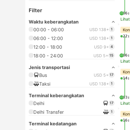
Filter
06:
+1
Lihat
Waktu keberangkatan
00:00 - 06:00
USD 138+
1
Kon
22:
06:00 - 12:00
USD 138+
1
12:00 - 18:00
USD 9+
4
18:00 - 24:00
06:
USD 5+
15
+1
Lihat
Jenis transportasi
Kon
Bus
USD 5+
17
14:
Taksi
USD 138+
1
Terminal keberangkatan
03:
+1
Delhi
17
Lihat
Delhi Transfer
1
Kon
16:
Terminal kedatangan