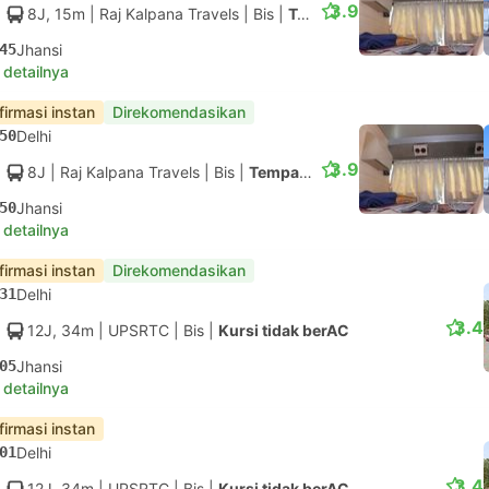
3.9
8J, 15m
| Raj Kalpana Travels
|
Bis
|
Tempat tidur berAC
45
Jhansi
 detailnya
firmasi instan
Direkomendasikan
50
Delhi
3.9
8J
| Raj Kalpana Travels
|
Bis
|
Tempat tidur berAC
50
Jhansi
 detailnya
firmasi instan
Direkomendasikan
31
Delhi
3.4
12J, 34m
| UPSRTC
|
Bis
|
Kursi tidak berAC
05
Jhansi
 detailnya
firmasi instan
01
Delhi
3.4
12J, 34m
| UPSRTC
|
Bis
|
Kursi tidak berAC