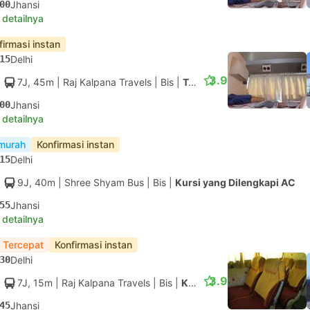
00
Jhansi
 detailnya
firmasi instan
15
Delhi
3.9
7J, 45m
| Raj Kalpana Travels
|
Bis
|
Tempat tidur berAC
00
Jhansi
 detailnya
murah
Konfirmasi instan
15
Delhi
9J, 40m
| Shree Shyam Bus
|
Bis
|
Kursi yang Dilengkapi AC
55
Jhansi
 detailnya
 Tercepat
Konfirmasi instan
30
Delhi
3.9
7J, 15m
| Raj Kalpana Travels
|
Bis
|
Kursi yang Dilengkapi AC
45
Jhansi