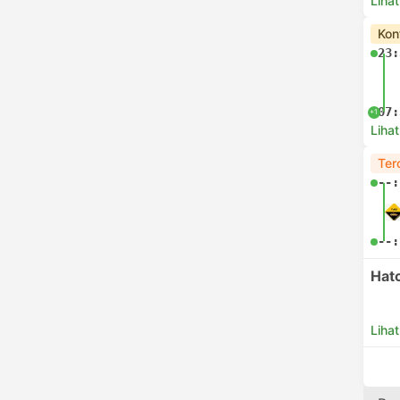
Lihat
Kon
23:
07:
+1
Lihat
Ter
--:
--:
Hat
Lihat