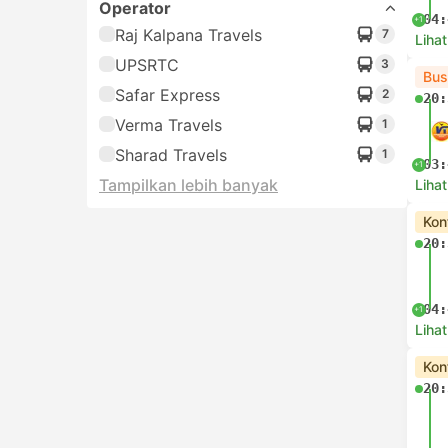
Operator
04:
+1
Raj Kalpana Travels
7
Lihat
UPSRTC
3
Bus
Safar Express
2
20:
Verma Travels
1
Sharad Travels
1
03:
+1
Tampilkan lebih banyak
Lihat
Kon
20:
04:
+1
Lihat
Kon
20: