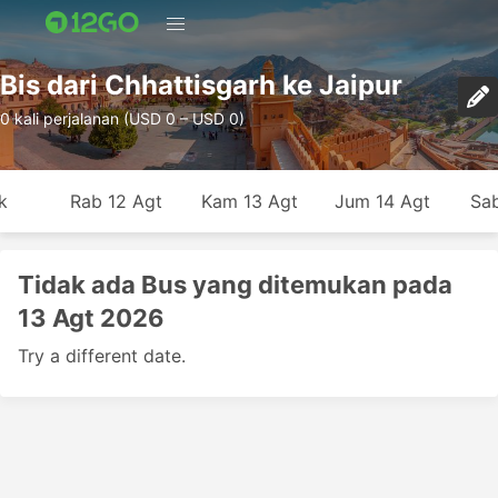
Bis dari Chhattisgarh ke Jaipur
0 kali perjalanan (USD 0 – USD 0)
k
Rab 12 Agt
Kam 13 Agt
Jum 14 Agt
Sab
Tidak ada Bus yang ditemukan pada
13 Agt 2026
Try a different date.