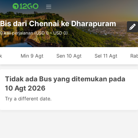
Bis dari Chennai ke Dharapuram
0 kali perjalanan (USD 0 – USD 0)
k
Min 9 Agt
Sen 10 Agt
Sel 11 Agt
Rab
Tidak ada Bus yang ditemukan pada
10 Agt 2026
Try a different date.