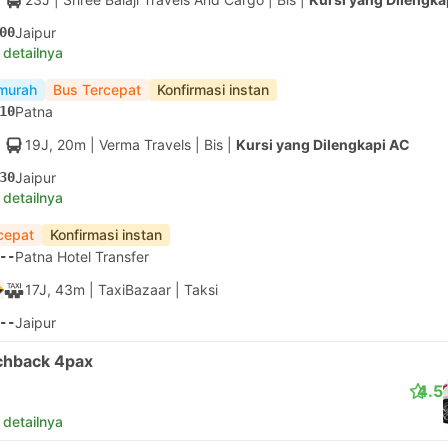
00
Jaipur
 detailnya
murah
Bus Tercepat
Konfirmasi instan
10
Patna
19J, 20m
| Verma Travels
|
Bis
|
Kursi yang Dilengkapi AC
30
Jaipur
 detailnya
cepat
Konfirmasi instan
--
Patna Hotel Transfer
17J, 43m
| TaxiBazaar
|
Taksi
--
Jaipur
chback 4pax
4.5
 detailnya