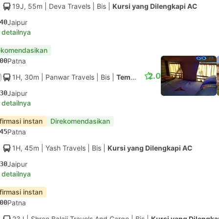
19J, 55m
| Deva Travels
|
Bis
|
Kursi yang Dilengkapi AC
40
Jaipur
 detailnya
ekomendasikan
00
Patna
2.0
1H, 30m
| Panwar Travels
|
Bis
|
Tempat tidur berAC
30
Jaipur
 detailnya
firmasi instan
Direkomendasikan
45
Patna
1H, 45m
| Yash Travels
|
Bis
|
Kursi yang Dilengkapi AC
30
Jaipur
 detailnya
firmasi instan
00
Patna
23J
| Shree Balaji Travels And Cargo
|
Bis
|
Kursi yang Dilengka