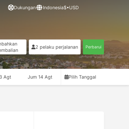
Dukungan
Indonesia
$•USD
mbahkan
2 pelaku perjalanan
Perbarui
embalian
3 Agt
Jum 14 Agt
Pilih Tanggal