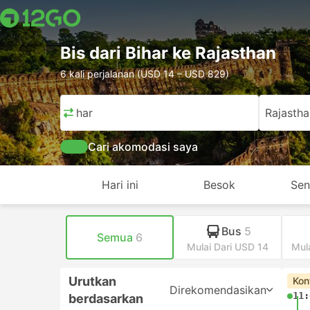
Bis dari Bihar ke Rajasthan
6 kali perjalanan (USD 14 – USD 829)
Bihar
Rajastha
Cari akomodasi saya
Hari ini
Besok
Sen
Bus
5
Semua
6
Mulai Dari USD 14
Mul
Urutkan
Kon
Direkomendasikan
11:
berdasarkan