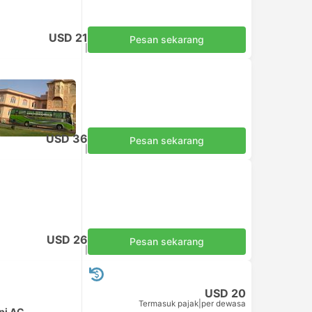
USD 21
Pesan sekarang
Termasuk pajak
|
per dewasa
USD 36
Pesan sekarang
Termasuk pajak
|
per dewasa
USD 26
Pesan sekarang
Termasuk pajak
|
per dewasa
USD 20
Termasuk pajak
|
per dewasa
pi AC