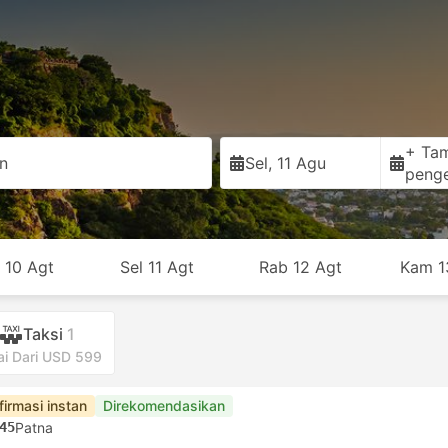
+ Ta
n
Sel, 11 Agu
peng
 10 Agt
Sel 11 Agt
Rab 12 Agt
Kam 1
Taksi
1
ai Dari USD 599
firmasi instan
Direkomendasikan
45
Patna