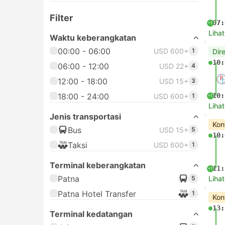
Filter
07:
+1
Lihat
Waktu keberangkatan
00:00 - 06:00
USD 600+
1
Dir
10:
06:00 - 12:00
USD 22+
4
12:00 - 18:00
USD 15+
3
18:00 - 24:00
10:
USD 600+
1
+1
Lihat
Jenis transportasi
Kon
Bus
USD 15+
5
10:
Taksi
USD 600+
1
Terminal keberangkatan
11:
+1
Patna
5
Lihat
Patna Hotel Transfer
1
Kon
13:
Terminal kedatangan