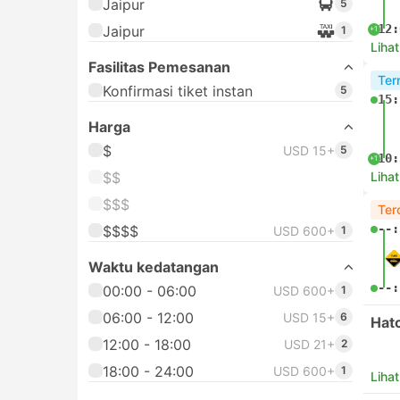
Jaipur
5
12:
Jaipur
1
+1
Lihat
Fasilitas Pemesanan
Ter
Konfirmasi tiket instan
5
15:
Harga
$
USD 15+
5
10:
+1
$$
Lihat
$$$
Ter
--:
$$$$
USD 600+
1
Waktu kedatangan
--:
00:00 - 06:00
USD 600+
1
06:00 - 12:00
USD 15+
6
Hat
12:00 - 18:00
USD 21+
2
18:00 - 24:00
USD 600+
1
Lihat