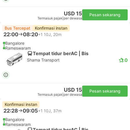
USD 15
Pesan sekarang
Termasuk pajak
|
per dewasa
Bus Tercepat
Konfirmasi instan
22:00
08:20
+1
10J, 20m
Bangalore
Rameswaram
Tempat tidur berAC | Bis
1.0
Shama Transport
USD 15
Pesan sekarang
Termasuk pajak
|
per dewasa
Konfirmasi instan
22:28
09:05
+1
10J, 37m
Bangalore
Rameswaram
Tempat tidur berAC | Bis