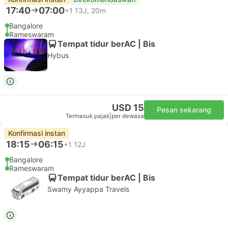
17:40
07:00
+1
13J, 20m
Bangalore
Rameswaram
Tempat tidur berAC | Bis
Hybus
USD 15
Pesan sekarang
Termasuk pajak
|
per dewasa
Konfirmasi instan
18:15
06:15
+1
12J
Bangalore
Rameswaram
Tempat tidur berAC | Bis
Swamy Ayyappa Travels