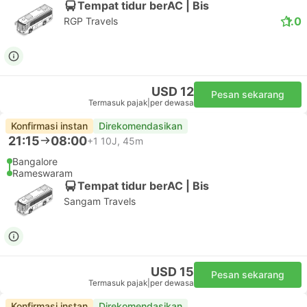
Tempat tidur berAC | Bis
1.0
RGP Travels
USD 12
Pesan sekarang
Termasuk pajak
|
per dewasa
Konfirmasi instan
Direkomendasikan
21:15
08:00
+1
10J, 45m
Bangalore
Rameswaram
Tempat tidur berAC | Bis
Sangam Travels
USD 15
Pesan sekarang
Termasuk pajak
|
per dewasa
Konfirmasi instan
Direkomendasikan