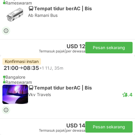
Rameswaram
Tempat tidur berAC | Bis
Ab Ramani Bus
USD 12
Pesan sekarang
Termasuk pajak
|
per dewasa
Konfirmasi instan
21:00
08:35
+1
11J, 35m
Bangalore
Rameswaram
Tempat tidur berAC | Bis
4.4
Vkv Travels
USD 14
Pesan sekarang
Termasuk pajak
|
per dewasa