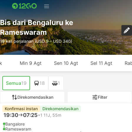
Bis dari Bengaluru ke
Rameswaram
19 kali perjalanan (USD 9 – USD 340)
k
Min 9 Agt
Sen 10 Agt
Sel 11 Agt
Rab
Semua
19
18
1
Direkomendasikan
Filter
Konfirmasi instan
Direkomendasikan
19:30
07:25
+1
11J, 55m
Bangalore
Rameswaram