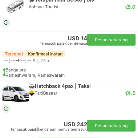
5.0
Aahhaa Tourist
USD 14
Pesan sekarang
Termasuk pajak
|
per dewasa
Tercepat
Konfirmasi instan
--:--
--:--
8J, 27m
Bangalore
Rameshwaram, Rameswaram
Hatchback 4pax | Taksi
4.5
TaxiBazaar
USD 242
Pesan sekarang
Termasuk pajak
|
kendaraan, semua termasuk.