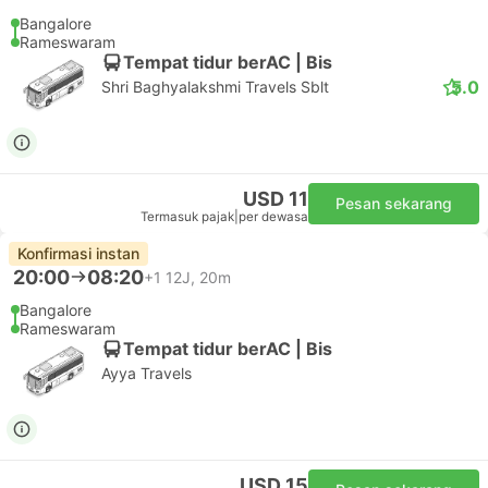
Bangalore
Rameswaram
Tempat tidur berAC | Bis
5.0
Shri Baghyalakshmi Travels Sblt
USD 11
Pesan sekarang
Termasuk pajak
|
per dewasa
Konfirmasi instan
20:00
08:20
+1
12J, 20m
Bangalore
Rameswaram
Tempat tidur berAC | Bis
Ayya Travels
USD 15