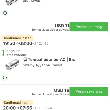
Srs Travels
USD 11
Pesan sekarang
Termasuk pajak
|
per dewasa
Konfirmasi instan
19:50
08:00
+1
12J, 10m
Bangalore
Rameswaram
Tempat tidur berAC | Bis
Swamy Ayyappa Travels
USD 18
Pesan sekarang
Termasuk pajak
|
per dewasa
Konfirmasi instan
20:00
07:55
+1
11J, 55m