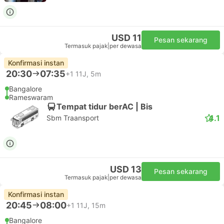
USD 11
Pesan sekarang
Termasuk pajak
|
per dewasa
Konfirmasi instan
20:30
07:35
+1
11J, 5m
Bangalore
Rameswaram
Tempat tidur berAC | Bis
4.1
Sbm Traansport
USD 13
Pesan sekarang
Termasuk pajak
|
per dewasa
Konfirmasi instan
20:45
08:00
+1
11J, 15m
Bangalore