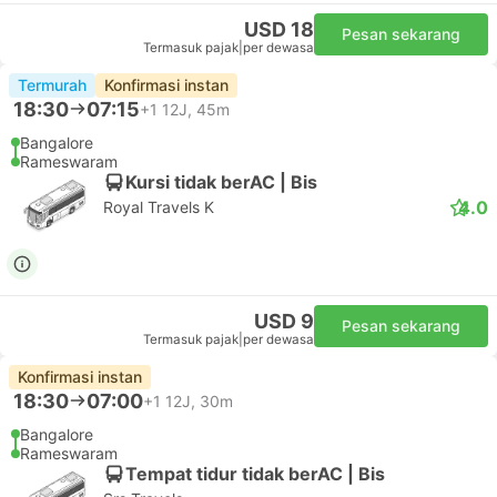
USD 18
Pesan sekarang
Termasuk pajak
|
per dewasa
Termurah
Konfirmasi instan
18:30
07:15
+1
12J, 45m
Bangalore
Rameswaram
Kursi tidak berAC | Bis
4.0
Royal Travels K
USD 9
Pesan sekarang
Termasuk pajak
|
per dewasa
Konfirmasi instan
18:30
07:00
+1
12J, 30m
Bangalore
Rameswaram
Tempat tidur tidak berAC | Bis