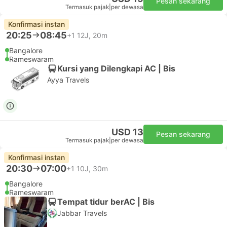
Pesan sekarang
Termasuk pajak
|
per dewasa
Konfirmasi instan
20:25
08:45
+1
12J, 20m
Bangalore
Rameswaram
Kursi yang Dilengkapi AC | Bis
Ayya Travels
USD 13
Pesan sekarang
Termasuk pajak
|
per dewasa
Konfirmasi instan
20:30
07:00
+1
10J, 30m
Bangalore
Rameswaram
Tempat tidur berAC | Bis
Jabbar Travels