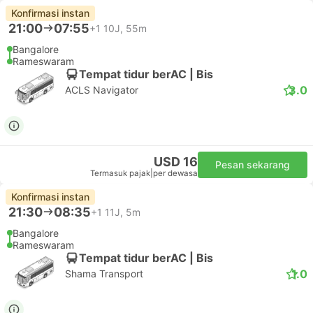
Konfirmasi instan
21:00
07:55
+1
10J, 55m
Bangalore
Rameswaram
Tempat tidur berAC | Bis
3.0
ACLS Navigator
USD 16
Pesan sekarang
Termasuk pajak
|
per dewasa
Konfirmasi instan
21:30
08:35
+1
11J, 5m
Bangalore
Rameswaram
Tempat tidur berAC | Bis
1.0
Shama Transport