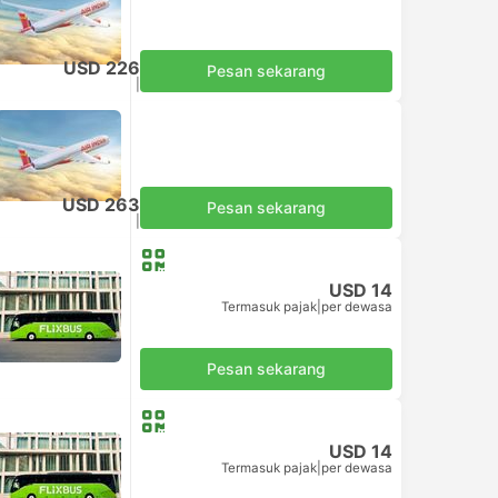
 Sendiri
USD 226
Pesan sekarang
Termasuk pajak
|
per dewasa
 Sendiri
USD 263
Pesan sekarang
Termasuk pajak
|
per dewasa
USD 14
Termasuk pajak
|
per dewasa
Pesan sekarang
USD 14
Termasuk pajak
|
per dewasa