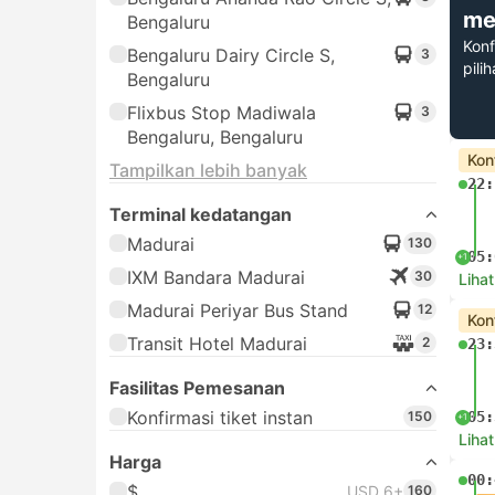
me
Bengaluru
Konf
Bengaluru Dairy Circle S,
3
pili
Bengaluru
Flixbus Stop Madiwala
3
Bengaluru, Bengaluru
Kon
Tampilkan lebih banyak
22:
Terminal kedatangan
Madurai
130
05:
+1
IXM Bandara Madurai
30
Lihat
Madurai Periyar Bus Stand
12
Kon
Transit Hotel Madurai
2
23:
Fasilitas Pemesanan
Konfirmasi tiket instan
150
05:
+1
Lihat
Harga
00:
$
USD 6+
160