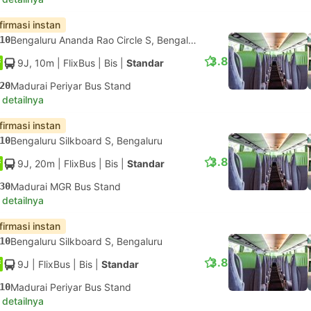
firmasi instan
10
Bengaluru Ananda Rao Circle S, Bengaluru
3.8
9J, 10m
| FlixBus
|
Bis
|
Standar
20
Madurai Periyar Bus Stand
 detailnya
firmasi instan
10
Bengaluru Silkboard S, Bengaluru
3.8
9J, 20m
| FlixBus
|
Bis
|
Standar
30
Madurai MGR Bus Stand
 detailnya
firmasi instan
10
Bengaluru Silkboard S, Bengaluru
3.8
9J
| FlixBus
|
Bis
|
Standar
10
Madurai Periyar Bus Stand
 detailnya