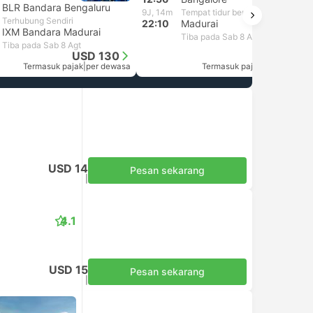
BLR Bandara Bengaluru
9J, 14m
Tempat tidur berAC | Aahhaa Tourist
Terhubung Sendiri
22:10
Madurai
IXM Bandara Madurai
Tiba pada Sab 8 Agt
Tiba pada Sab 8 Agt
USD 130
USD 10
Termasuk pajak
|
per dewasa
Termasuk pajak
|
per dewasa
USD 14
Pesan sekarang
Termasuk pajak
|
per dewasa
4.1
USD 15
Pesan sekarang
Termasuk pajak
|
per dewasa