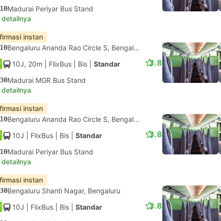
10
Madurai Periyar Bus Stand
 detailnya
firmasi instan
10
Bengaluru Ananda Rao Circle S, Bengaluru
3.8
10J, 20m
| FlixBus
|
Bis
|
Standar
30
Madurai MGR Bus Stand
 detailnya
firmasi instan
10
Bengaluru Ananda Rao Circle S, Bengaluru
3.8
10J
| FlixBus
|
Bis
|
Standar
10
Madurai Periyar Bus Stand
 detailnya
firmasi instan
30
Bengaluru Shanti Nagar, Bengaluru
3.8
10J
| FlixBus
|
Bis
|
Standar