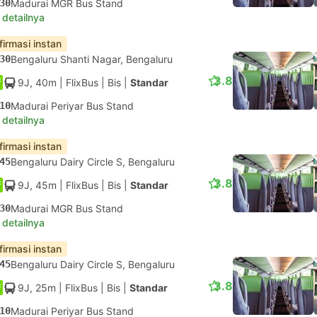
30
Madurai MGR Bus Stand
 detailnya
firmasi instan
30
Bengaluru Shanti Nagar, Bengaluru
3.8
9J, 40m
| FlixBus
|
Bis
|
Standar
10
Madurai Periyar Bus Stand
 detailnya
firmasi instan
45
Bengaluru Dairy Circle S, Bengaluru
3.8
9J, 45m
| FlixBus
|
Bis
|
Standar
30
Madurai MGR Bus Stand
 detailnya
firmasi instan
45
Bengaluru Dairy Circle S, Bengaluru
3.8
9J, 25m
| FlixBus
|
Bis
|
Standar
10
Madurai Periyar Bus Stand