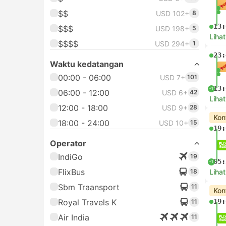
$$
USD 102+
8
13:
$$$
USD 198+
5
Lihat
$$$$
USD 294+
1
23:
Waktu kedatangan
00:00 - 06:00
USD 7+
101
13:
+1
06:00 - 12:00
USD 6+
42
Lihat
12:00 - 18:00
USD 9+
28
Kon
18:00 - 24:00
USD 10+
15
19:
Operator
IndiGo
19
05:
+1
FlixBus
18
Lihat
Sbm Traansport
11
Kon
Royal Travels K
19:
11
Air India
11