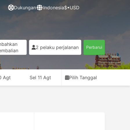
Dukungan
Indonesia
$•USD
mbahkan
2 pelaku perjalanan
Perbarui
embalian
0 Agt
Sel 11 Agt
Pilih Tanggal