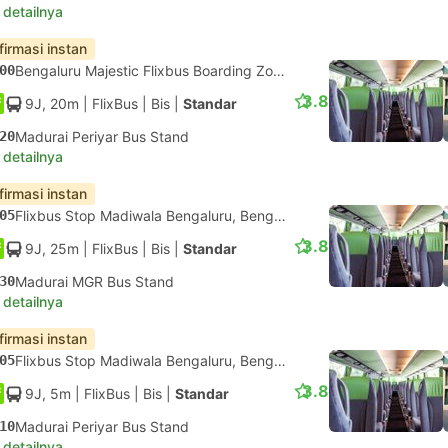
 detailnya
firmasi instan
00
Bengaluru Majestic Flixbus Boarding Zone, Bengaluru
3.8
9J, 20m
| FlixBus
|
Bis
|
Standar
20
Madurai Periyar Bus Stand
 detailnya
firmasi instan
05
Flixbus Stop Madiwala Bengaluru, Bengaluru
3.8
9J, 25m
| FlixBus
|
Bis
|
Standar
30
Madurai MGR Bus Stand
 detailnya
firmasi instan
05
Flixbus Stop Madiwala Bengaluru, Bengaluru
3.8
9J, 5m
| FlixBus
|
Bis
|
Standar
10
Madurai Periyar Bus Stand
 detailnya