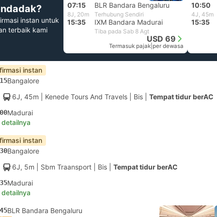
07:15
BLR Bandara Bengaluru
10:50
ndadak?
8J, 20m
Terhubung Sendiri
4J, 45m
irmasi instan untuk
15:35
IXM Bandara Madurai
15:35
han terbaik kami
Tiba pada Sab 8 Agt
USD 69
Termasuk pajak
|
per dewasa
firmasi instan
15
Bangalore
6J, 45m
| Kenede Tours And Travels
|
Bis
|
Tempat tidur berAC
00
Madurai
 detailnya
firmasi instan
30
Bangalore
6J, 5m
| Sbm Traansport
|
Bis
|
Tempat tidur berAC
35
Madurai
 detailnya
45
BLR Bandara Bengaluru