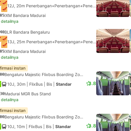
12J, 20m Penerbangan+Penerbangan+Penerbangan.
Terhubung
05
IXM Bandara Madurai
 detailnya
40
BLR Bandara Bengaluru
13J, 25m Penerbangan+Penerbangan+Penerbangan.
Terhubung
05
IXM Bandara Madurai
 detailnya
firmasi instan
00
Bengaluru Majestic Flixbus Boarding Zone, Bengaluru
3.8
10J, 30m
| FlixBus
|
Bis
|
Standar
30
Madurai MGR Bus Stand
 detailnya
firmasi instan
00
Bengaluru Majestic Flixbus Boarding Zone, Bengaluru
3.8
10J, 10m
| FlixBus
|
Bis
|
Standar