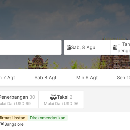
+ Ta
Sab, 8 Agu
peng
 7 Agt
Sab 8 Agt
Min 9 Agt
Sen 1
Penerbangan
30
Taksi
2
ulai Dari USD 69
Mulai Dari USD 96
firmasi instan
Direkomendasikan
30
Bangalore