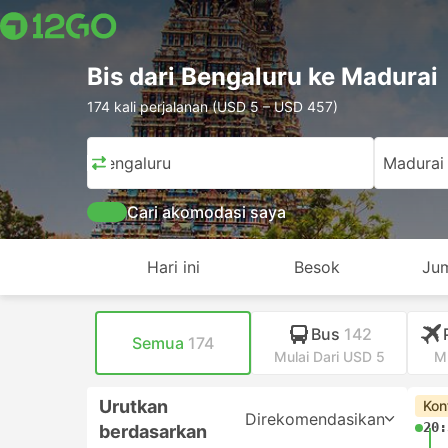
Bis dari Bengaluru ke Madurai
174 kali perjalanan (USD 5 – USD 457)
Bengaluru
Madurai
Cari akomodasi saya
Hari ini
Besok
Jum
Bus
142
Semua
174
Mulai Dari USD 5
M
Urutkan
Kon
Direkomendasikan
20:
berdasarkan