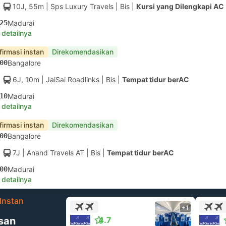
10J, 55m
| Sps Luxury Travels
|
Bis
|
Kursi yang Dilengkapi AC
25
Madurai
 detailnya
firmasi instan
Direkomendasikan
00
Bangalore
6J, 10m
| JaiSai Roadlinks
|
Bis
|
Tempat tidur berAC
10
Madurai
 detailnya
firmasi instan
Direkomendasikan
00
Bangalore
7J
| Anand Travels AT
|
Bis
|
Tempat tidur berAC
00
Madurai
 detailnya
Instan
+1
san
4.7