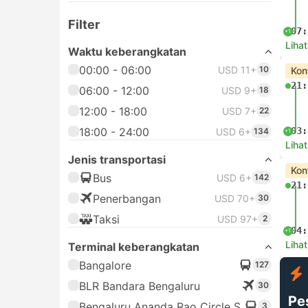
Filter
07:
+1
Lihat
Waktu keberangkatan
00:00 - 06:00
USD 11+
10
Kon
21:
06:00 - 12:00
USD 9+
18
12:00 - 18:00
USD 7+
22
18:00 - 24:00
03:
USD 6+
134
+1
Lihat
Jenis transportasi
Kon
Bus
USD 6+
142
21:
Penerbangan
USD 70+
30
Taksi
USD 97+
2
04:
+1
Lihat
Terminal keberangkatan
Bangalore
127
BLR Bandara Bengaluru
30
Pe
Bengaluru Ananda Rao Circle S,
3