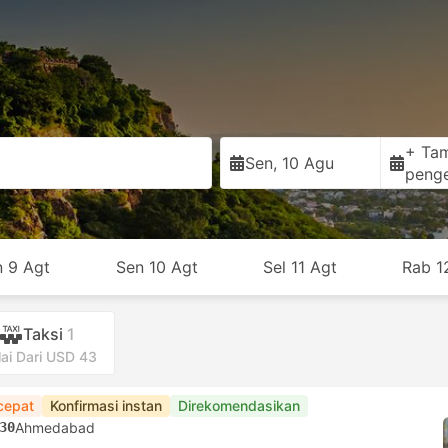
a
+ Ta
Sen, 10 Agu
peng
n 9 Agt
Sen 10 Agt
Sel 11 Agt
Rab 1
Taksi
1
ai Dari USD 43
cepat
Konfirmasi instan
Direkomendasikan
30
Ahmedabad