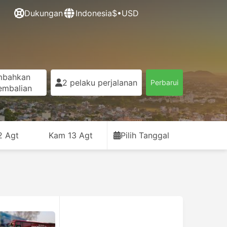
Dukungan
Indonesia
$•USD
mbahkan
2 pelaku perjalanan
Perbarui
embalian
2 Agt
Kam 13 Agt
Pilih Tanggal