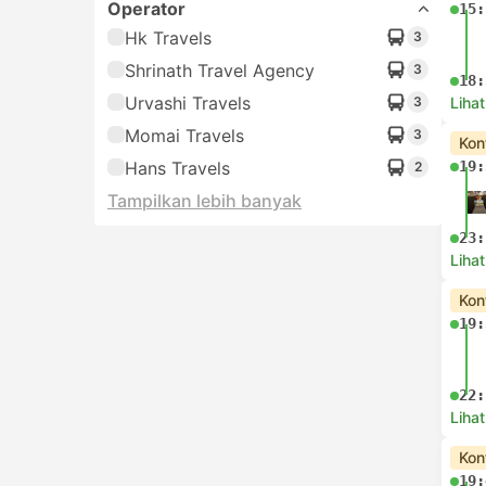
Operator
15:
Hk Travels
3
Shrinath Travel Agency
3
18:
Urvashi Travels
3
Lihat
Momai Travels
3
Kon
Hans Travels
19:
2
Tampilkan lebih banyak
23:
Lihat
Kon
19:
22:
Lihat
Kon
19: