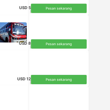
USD 5
Pesan sekarang
Termasuk pajak
|
per dewasa
USD 8
Pesan sekarang
Termasuk pajak
|
per dewasa
USD 12
Pesan sekarang
Termasuk pajak
|
per dewasa