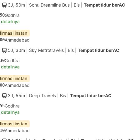
3J, 50m
| Sonu Dreamline Bus
|
Bis
|
Tempat tidur berAC
50
Godhra
 detailnya
firmasi instan
00
Ahmedabad
5J, 30m
| Sky Metrotravels
|
Bis
|
Tempat tidur berAC
30
Godhra
 detailnya
firmasi instan
00
Ahmedabad
3J, 55m
| Deep Travels
|
Bis
|
Tempat tidur berAC
55
Godhra
 detailnya
firmasi instan
10
Ahmedabad