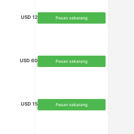
USD 12
Pesan sekarang
Termasuk pajak
|
per dewasa
USD 60
Pesan sekarang
Termasuk pajak
|
per dewasa
USD 15
Pesan sekarang
Termasuk pajak
|
per dewasa