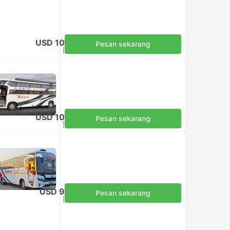
USD 10
Pesan sekarang
Termasuk pajak
|
per dewasa
USD 10
Pesan sekarang
Termasuk pajak
|
per dewasa
USD 9
Pesan sekarang
Termasuk pajak
|
per dewasa