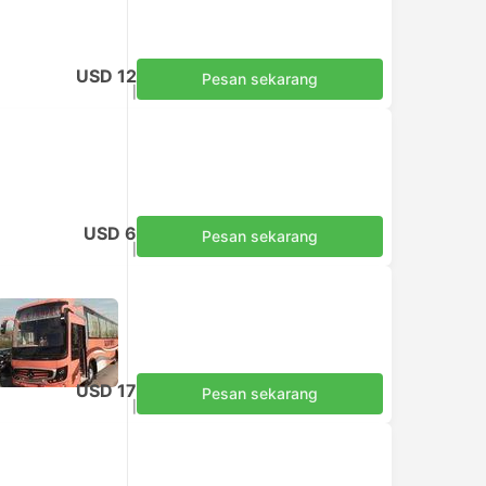
USD 12
Pesan sekarang
Termasuk pajak
|
per dewasa
USD 6
Pesan sekarang
Termasuk pajak
|
per dewasa
USD 17
Pesan sekarang
Termasuk pajak
|
per dewasa