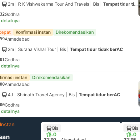
2m
| R K Vishwakarma Tour And Travels
|
Bis
|
Tempat tidur tidak berAC
32
Godhra
 detailnya
cepat
Konfirmasi instan
Direkomendasikan
59
Ahmedabad
2m
| Surana Vishal Tour
|
Bis
|
Tempat tidur tidak berAC
01
Godhra
 detailnya
firmasi instan
Direkomendasikan
00
Ahmedabad
4J
| Shrinath Travel Agency
|
Bis
|
Tempat tidur berAC
00
Godhra
 detailnya
Instan
Bis
Bis
5.0
5.0
san
22:30
Ahmedabad
22:35