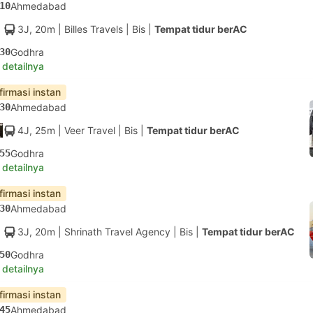
10
Ahmedabad
3J, 20m
| Billes Travels
|
Bis
|
Tempat tidur berAC
30
Godhra
 detailnya
firmasi instan
30
Ahmedabad
4J, 25m
| Veer Travel
|
Bis
|
Tempat tidur berAC
55
Godhra
 detailnya
firmasi instan
30
Ahmedabad
3J, 20m
| Shrinath Travel Agency
|
Bis
|
Tempat tidur berAC
50
Godhra
 detailnya
firmasi instan
45
Ahmedabad