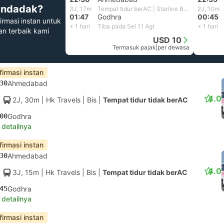
ndadak?
3J, 17m
Tempat tidur berAC | Starline Bus
2J, 10m
01:47
Godhra
00:45
irmasi instan untuk
+ 1 hari
Tiba pada Sel 11 Agt
+ 1 hari
han terbaik kami
USD 10
Termasuk pajak
|
per dewasa
firmasi instan
30
Ahmedabad
4.0
2J, 30m
| Hk Travels
|
Bis
|
Tempat tidur tidak berAC
00
Godhra
 detailnya
firmasi instan
30
Ahmedabad
4.0
3J, 15m
| Hk Travels
|
Bis
|
Tempat tidur tidak berAC
45
Godhra
 detailnya
firmasi instan