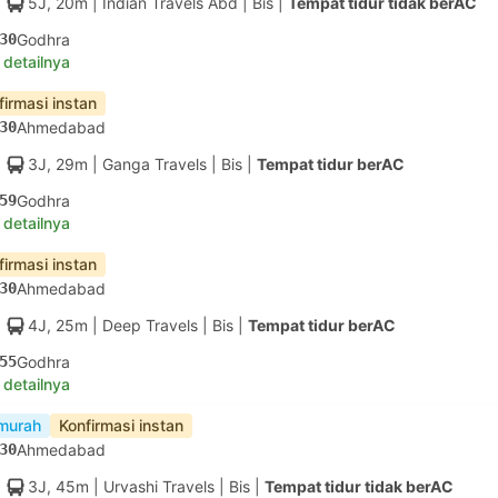
5J, 20m
| Indian Travels Abd
|
Bis
|
Tempat tidur tidak berAC
30
Godhra
 detailnya
firmasi instan
30
Ahmedabad
3J, 29m
| Ganga Travels
|
Bis
|
Tempat tidur berAC
59
Godhra
 detailnya
firmasi instan
30
Ahmedabad
4J, 25m
| Deep Travels
|
Bis
|
Tempat tidur berAC
55
Godhra
 detailnya
murah
Konfirmasi instan
30
Ahmedabad
3J, 45m
| Urvashi Travels
|
Bis
|
Tempat tidur tidak berAC