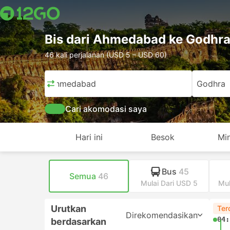
Bis dari Ahmedabad ke Godhr
46 kali perjalanan (USD 5 – USD 60)
Ahmedabad
Godhra
Cari akomodasi saya
Hari ini
Besok
Mi
Bus
45
Semua
46
Mulai Dari USD 5
Mul
Urutkan
Ter
Direkomendasikan
04:
berdasarkan