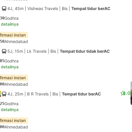
4J, 45m
| Vishwas Travels
|
Bis
|
Tempat tidur berAC
30
Godhra
 detailnya
firmasi instan
50
Ahmedabad
5J, 15m
| Lk Travels
|
Bis
|
Tempat tidur tidak berAC
05
Godhra
 detailnya
firmasi instan
00
Ahmedabad
4.0
4J, 25m
| B R Travels
|
Bis
|
Tempat tidur berAC
25
Godhra
 detailnya
firmasi instan
00
Ahmedabad