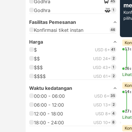
Godhra
45
me
Godhra
1
Konf
pili
Fasilitas Pemesanan
Konfirmasi tiket instan
46
Harga
Kon
13:
$
USD 6+
41
$$
USD 24+
2
$$$
USD 43+
1
16:
Lihat
$$$$
USD 61+
2
Kon
Waktu kedatangan
14:
00:00 - 06:00
USD 6+
35
06:00 - 12:00
USD 13+
2
17:
12:00 - 18:00
USD 8+
4
Lihat
18:00 - 24:00
USD 10+
8
Kon