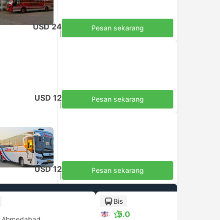
USD 24
Pesan sekarang
Termasuk pajak
|
per dewasa
USD 12
Pesan sekarang
Termasuk pajak
|
per dewasa
USD 12
Pesan sekarang
Termasuk pajak
|
per dewasa
Bis
+1
5.0
Ahmedabad