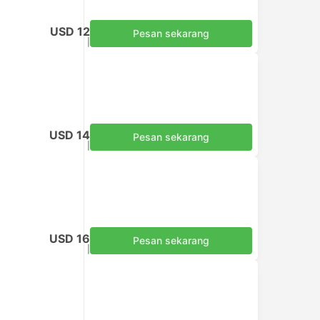
USD 12
Pesan sekarang
Termasuk pajak
|
per dewasa
USD 14
Pesan sekarang
Termasuk pajak
|
per dewasa
USD 16
Pesan sekarang
Termasuk pajak
|
per dewasa