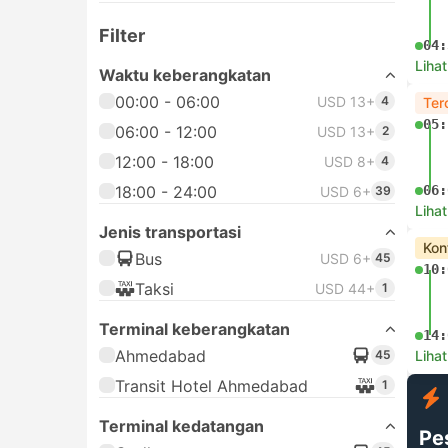
Filter
04:
Lihat
Waktu keberangkatan
00:00 - 06:00
USD 13+
4
Ter
05:
06:00 - 12:00
USD 13+
2
12:00 - 18:00
USD 8+
4
18:00 - 24:00
06:
USD 6+
39
Lihat
Jenis transportasi
Kon
Bus
USD 6+
45
10:
Taksi
USD 44+
1
Terminal keberangkatan
14:
Ahmedabad
45
Lihat
Transit Hotel Ahmedabad
1
Terminal kedatangan
Pe