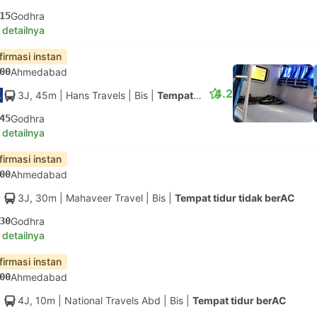
15
Godhra
 detailnya
firmasi instan
00
Ahmedabad
4.2
3J, 45m
| Hans Travels
|
Bis
|
Tempat tidur tidak berAC
45
Godhra
 detailnya
firmasi instan
00
Ahmedabad
3J, 30m
| Mahaveer Travel
|
Bis
|
Tempat tidur tidak berAC
30
Godhra
 detailnya
firmasi instan
00
Ahmedabad
4J, 10m
| National Travels Abd
|
Bis
|
Tempat tidur berAC