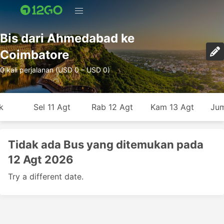
Bis dari Ahmedabad ke
Coimbatore
0 kali perjalanan (USD 0 – USD 0)
k
Sel 11 Agt
Rab 12 Agt
Kam 13 Agt
Jum
Tidak ada Bus yang ditemukan pada
12 Agt 2026
Try a different date.