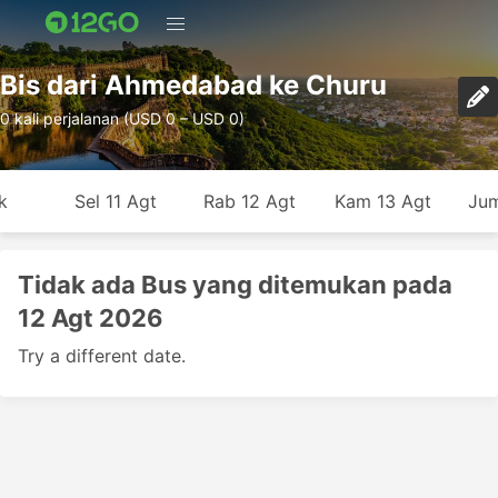
Bis dari Ahmedabad ke Churu
0 kali perjalanan (USD 0 – USD 0)
k
Sel 11 Agt
Rab 12 Agt
Kam 13 Agt
Jum
Tidak ada Bus yang ditemukan pada
12 Agt 2026
Try a different date.