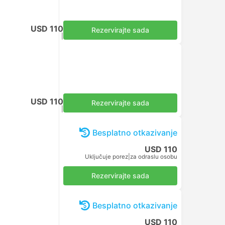
USD 110
Rezervirajte sada
Uključuje porez
|
za odraslu osobu
USD 110
Rezervirajte sada
Uključuje porez
|
za odraslu osobu
Besplatno otkazivanje
USD 110
Uključuje porez
|
za odraslu osobu
Rezervirajte sada
Besplatno otkazivanje
USD 110