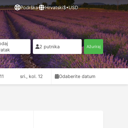
Podrška
Hrvatski
$•USD
odaj
2 putnika
Ažuriraj
ratak
11
sri., kol. 12
Odaberite datum