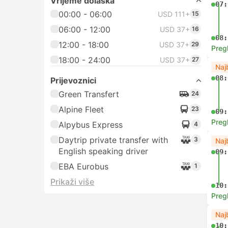
Vrijeme dolaska
07:
00:00 - 06:00
USD 111+
15
06:00 - 12:00
USD 37+
16
08:
12:00 - 18:00
USD 37+
29
Preg
18:00 - 24:00
USD 37+
27
Naj
08:
Prijevoznici
Green Transfert
24
Alpine Fleet
23
09:
Preg
Alpybus Express
4
Daytrip private transfer with
3
Naj
English speaking driver
09:
EBA Eurobus
1
Prikaži više
10:
Preg
Naj
10: