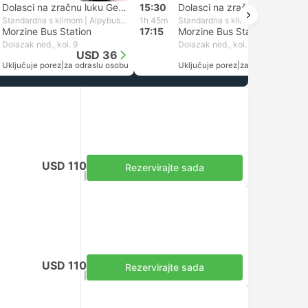
Dolasci na zračnu luku Geneva
15:30
Dolasci na zračnu luku Geneva
Standardna s klimom | Alpybus Express
1h 45m
Standardna s klimom | Alpybus Express
Morzine Bus Station
17:15
Morzine Bus Station
Dolazak ned., kol. 9
Dolazak ned., kol. 9
USD 36
USD 36
Uključuje porez
|
za odraslu osobu
Uključuje porez
|
za odraslu osobu
USD 110
Rezervirajte sada
Uključuje porez
|
za odraslu osobu
USD 110
Rezervirajte sada
Uključuje porez
|
za odraslu osobu