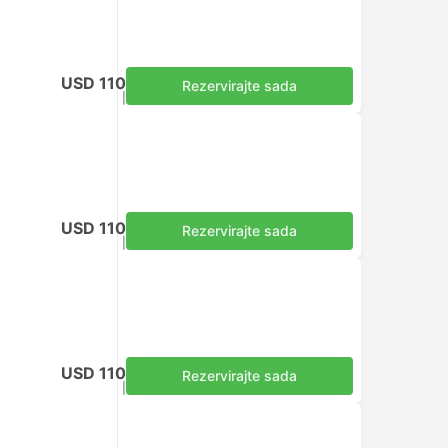
USD 110
Rezervirajte sada
Uključuje porez
|
za odraslu osobu
USD 110
Rezervirajte sada
Uključuje porez
|
za odraslu osobu
USD 110
Rezervirajte sada
Uključuje porez
|
za odraslu osobu