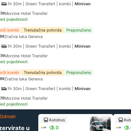
1h 30m
| Green Transfert
|
kombi
|
Minivan
30
Morzine Hotel Transfer
led pojedinosti
brži kombi
Trenutačna potvrda
Preporučeno
00
Zračna luka Geneva
1h 30m
| Green Transfert
|
kombi
|
Minivan
30
Morzine Hotel Transfer
led pojedinosti
brži kombi
Trenutačna potvrda
Preporučeno
00
Zračna luka Geneva
1h 30m
| Green Transfert
|
kombi
|
Minivan
30
Morzine Hotel Transfer
led pojedinosti
Odmah
Autobus
Aut
zervirate u
5.0
5