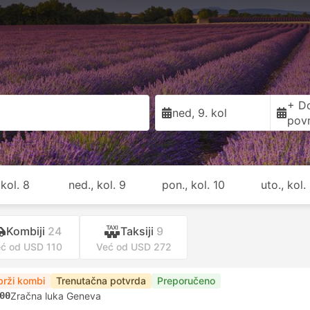
+ D
ned, 9. kol
pov
 kol. 8
ned., kol. 9
pon., kol. 10
uto., kol. 
Kombiji
24
Taksiji
9
ć od USD 110
Već od USD 272
brži kombi
Trenutačna potvrda
Preporučeno
00
Zračna luka Geneva