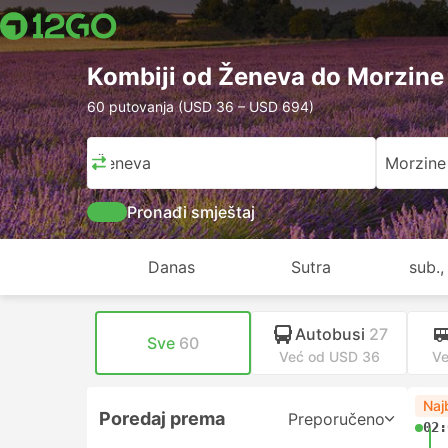
Kombiji od Ženeva do Morzine
60 putovanja (USD 36 – USD 694)
Ženeva
Morzine
Pronađi smještaj
Danas
Sutra
sub.,
Autobusi
27
Sve
60
Već od USD 36
Ve
Naj
Poredaj prema
Preporučeno
02: