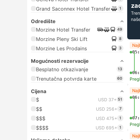
zad
Grand Saconnex Hotel Transfer
1
Tren
naše
Odredište
Morzine Hotel Transfer
49
Morzine Pleny Ski Lift
8
Naj
Morzine Les Prodains
3
05:
Mogućnosti rezervacije
Besplatno otkazivanje
13
06:
Trenutačna potvrda karte
60
Preg
Naj
Cijena
06:
$
USD 37+
51
$$
USD 256+
7
$$$
07:
USD 475+
1
Preg
$$$$
USD 695+
1
Naj