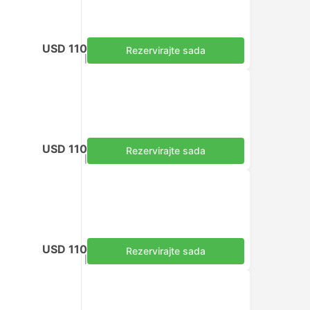
USD 110
Rezervirajte sada
Uključuje porez
|
za odraslu osobu
USD 110
Rezervirajte sada
Uključuje porez
|
za odraslu osobu
USD 110
Rezervirajte sada
Uključuje porez
|
za odraslu osobu