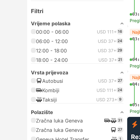
Filtri
03:
Preg
Vrijeme polaska
00:00 - 06:00
USD 111+
16
Naj
03:
06:00 - 12:00
USD 37+
24
12:00 - 18:00
USD 37+
29
18:00 - 24:00
04:
USD 37+
21
Preg
Vrsta prijevoza
Naj
Autobusi
USD 37+
27
04:
Kombiji
USD 111+
24
Taksiji
USD 273+
9
05:
Preg
Polazište
Zračna luka Geneva
31
Zračna luka Geneva
27
Re
Geneva Hotel Transfer
1