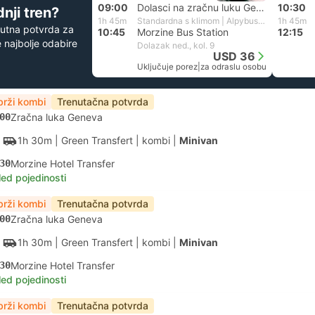
09:00
Dolasci na zračnu luku Geneva
10:30
nji tren?
1h 45m
Standardna s klimom | Alpybus Express
1h 45m
utna potvrda za
10:45
Morzine Bus Station
12:15
 najbolje odabire
Dolazak ned., kol. 9
USD 36
Uključuje porez
|
za odraslu osobu
brži kombi
Trenutačna potvrda
00
Zračna luka Geneva
1h 30m
| Green Transfert
|
kombi
|
Minivan
30
Morzine Hotel Transfer
led pojedinosti
brži kombi
Trenutačna potvrda
00
Zračna luka Geneva
1h 30m
| Green Transfert
|
kombi
|
Minivan
30
Morzine Hotel Transfer
led pojedinosti
brži kombi
Trenutačna potvrda