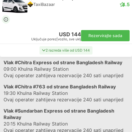
4.5
TaxiBazaar
USD 144
Rezervirajte sada
Uključuje porez
|
vozilo, sve uklj
2 razreda više od USD 144
Vlak
#Chitra Express
od strane Bangladesh Railway
09:00
Khulna Railway Station
Ovaj operater zahtijeva rezervacije 240 sati unaprijed
Vlak
#Chitra #763
od strane Bangladesh Railway
19:30
Khulna Railway Station
Ovaj operater zahtijeva rezervacije 240 sati unaprijed
Vlak
#Sundarban Express
od strane Bangladesh
Railway
20:15
Khulna Railway Station
Ovaj operater zahtijeva rezervacije 240 sati unaprijed