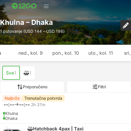
Khulna – Dhaka
1 putovanje (USD 144 – USD 198)
a
ned., kol. 9
pon., kol. 10
uto., kol. 11
sri
Sve
1
1
Preporučeno
Filtri
Najbrže
Trenutačna potvrda
--:--
--:--
2h 37m
Khulna
Dhaka
Hatchback 4pax | Taxi