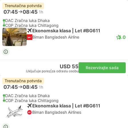
Trenutačna potvrda
07:45
08:45
1h
DAC Zračna luka Dhaka
CGP Zračna luka Chittagong
Ekonomska klasa | Let #BG611
5.0
Biman Bangladesh Airline
USD 55
Rezervirajte sada
Uključuje porez
|
za odraslu osobu
Trenutačna potvrda
07:45
08:45
1h
DAC Zračna luka Dhaka
CGP Zračna luka Chittagong
Ekonomska klasa | Let #BG611
Biman Bangladesh Airlines