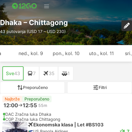
Dhaka – Chittagong
43 putovanja (USD 17 – USD 230)
a
ned., kol. 9
pon., kol. 10
uto., kol. 11
sri
Sve
43
7
35
1
Preporučeno
Filtri
Najbrže
Preporučeno
12:00
12:55
55m
DAC Zračna luka Dhaka
CGP Zračna luka Chittagong
Ekonomska klasa | Let #BS103
4.7
US Bangla Airlines