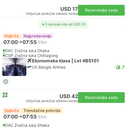
USD 17
Rezervirajte sada
Uključuje porez
|
za odraslu osobu
2 razreda više od USD 20
Najbrže
Najprodavanije
07:00
07:55
55m
DAC Zračna luka Dhaka
CGP Zračna luka Chittagong
Ekonomska klasa | Let #BS101
4.7
US Bangla Airlines
USD 42
Rezervirajte sada
Uključuje porez
|
za odraslu osobu
Najbrže
Trenutačna potvrda
07:00
07:55
55m
DAC Zračna luka Dhaka