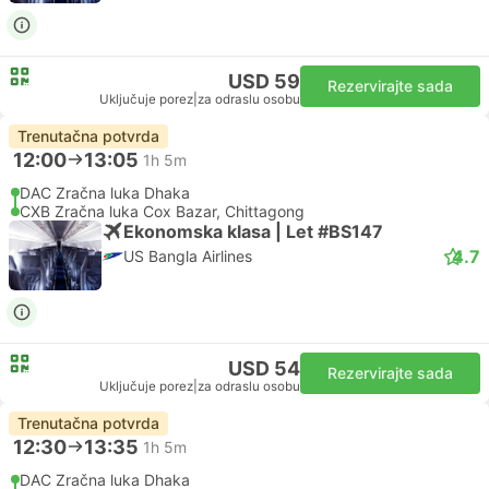
USD 59
Rezervirajte sada
Uključuje porez
|
za odraslu osobu
Trenutačna potvrda
12:00
13:05
1h 5m
DAC Zračna luka Dhaka
CXB Zračna luka Cox Bazar, Chittagong
Ekonomska klasa | Let #BS147
4.7
US Bangla Airlines
USD 54
Rezervirajte sada
Uključuje porez
|
za odraslu osobu
Trenutačna potvrda
12:30
13:35
1h 5m
DAC Zračna luka Dhaka