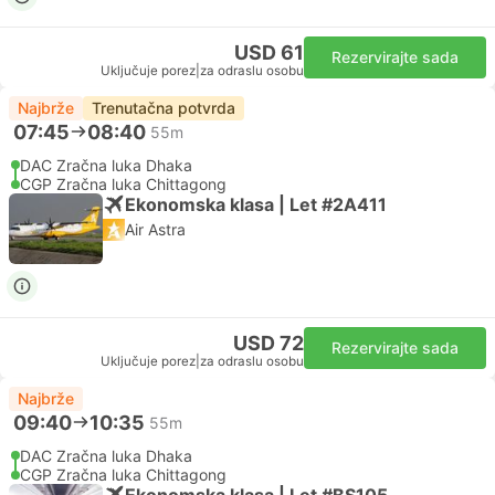
USD 61
Rezervirajte sada
Uključuje porez
|
za odraslu osobu
Najbrže
Trenutačna potvrda
07:45
08:40
55m
DAC Zračna luka Dhaka
CGP Zračna luka Chittagong
Ekonomska klasa | Let #2A411
Air Astra
USD 72
Rezervirajte sada
Uključuje porez
|
za odraslu osobu
Najbrže
09:40
10:35
55m
DAC Zračna luka Dhaka
CGP Zračna luka Chittagong
Ekonomska klasa | Let #BS105