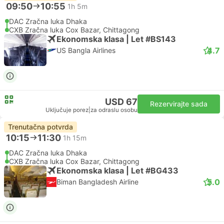
09:50
10:55
1h 5m
DAC Zračna luka Dhaka
CXB Zračna luka Cox Bazar, Chittagong
Ekonomska klasa | Let #BS143
4.7
US Bangla Airlines
USD 67
Rezervirajte sada
Uključuje porez
|
za odraslu osobu
Trenutačna potvrda
10:15
11:30
1h 15m
DAC Zračna luka Dhaka
CXB Zračna luka Cox Bazar, Chittagong
Ekonomska klasa | Let #BG433
5.0
Biman Bangladesh Airline