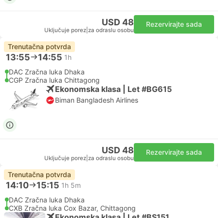
USD 48
Rezervirajte sada
Uključuje porez
|
za odraslu osobu
Trenutačna potvrda
13:55
14:55
1h
DAC Zračna luka Dhaka
CGP Zračna luka Chittagong
Ekonomska klasa | Let #BG615
Biman Bangladesh Airlines
USD 48
Rezervirajte sada
Uključuje porez
|
za odraslu osobu
Trenutačna potvrda
14:10
15:15
1h 5m
DAC Zračna luka Dhaka
CXB Zračna luka Cox Bazar, Chittagong
Ekonomska klasa | Let #BS151