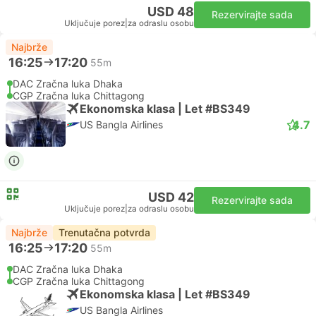
USD 48
Rezervirajte sada
Uključuje porez
|
za odraslu osobu
Najbrže
16:25
17:20
55m
DAC Zračna luka Dhaka
CGP Zračna luka Chittagong
Ekonomska klasa | Let #BS349
4.7
US Bangla Airlines
USD 42
Rezervirajte sada
Uključuje porez
|
za odraslu osobu
Najbrže
Trenutačna potvrda
16:25
17:20
55m
DAC Zračna luka Dhaka
CGP Zračna luka Chittagong
Ekonomska klasa | Let #BS349
US Bangla Airlines