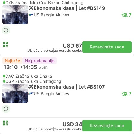
CXB Zračna luka Cox Bazar, Chittagong
Ekonomska klasa | Let #BS149
4.7
US Bangla Airlines
USD 67
Rezervirajte sada
Uključuje porez
|
za odraslu osobu
Najbrže
Najprodavanije
13:10
14:05
55m
DAC Zračna luka Dhaka
CGP Zračna luka Chittagong
Ekonomska klasa | Let #BS107
4.7
US Bangla Airlines
USD 34
Rezervirajte sada
Uključuje porez
|
za odraslu osobu