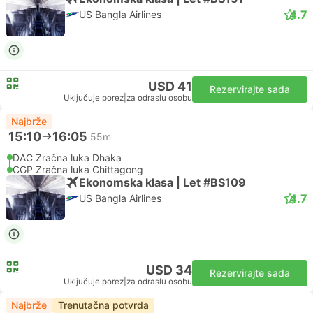
4.7
US Bangla Airlines
USD 41
Rezervirajte sada
Uključuje porez
|
za odraslu osobu
Najbrže
15:10
16:05
55m
DAC Zračna luka Dhaka
CGP Zračna luka Chittagong
Ekonomska klasa | Let #BS109
4.7
US Bangla Airlines
USD 34
Rezervirajte sada
Uključuje porez
|
za odraslu osobu
Najbrže
Trenutačna potvrda