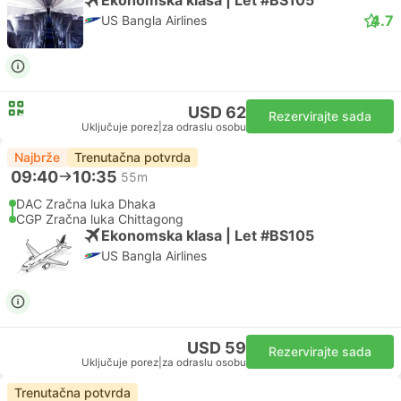
4.7
US Bangla Airlines
USD 62
Rezervirajte sada
Uključuje porez
|
za odraslu osobu
Najbrže
Trenutačna potvrda
09:40
10:35
55m
DAC Zračna luka Dhaka
CGP Zračna luka Chittagong
Ekonomska klasa | Let #BS105
US Bangla Airlines
USD 59
Rezervirajte sada
Uključuje porez
|
za odraslu osobu
Trenutačna potvrda