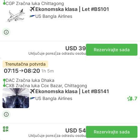
CGP Zračna luka Chittagong
Ekonomska klasa | Let #BS101
US Bangla Airlines
USD 39
Rezervirajte sada
Uključuje porez
|
za odraslu osobu
Trenutačna potvrda
07:15
08:20
1h 5m
DAC Zračna luka Dhaka
CXB Zračna luka Cox Bazar, Chittagong
Ekonomska klasa | Let #BS141
4.7
US Bangla Airlines
USD 54
Rezervirajte sada
Uključuje porez
|
za odraslu osobu