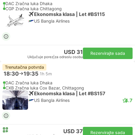
DAC Zračna luka Dhaka
CGP Zračna luka Chittagong
Ekonomska klasa | Let #BS115
US Bangla Airlines
USD 31
Rezervirajte sada
Uključuje porez
|
za odraslu osobu
Trenutačna potvrda
18:30
19:35
1h 5m
DAC Zračna luka Dhaka
CXB Zračna luka Cox Bazar, Chittagong
Ekonomska klasa | Let #BS157
4.7
US Bangla Airlines
USD 37
Rezervirajte sada