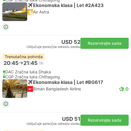
Ekonomska klasa | Let #2A423
Air Astra
USD 52
Rezervirajte sada
Uključuje porez
|
za odraslu osobu
Trenutačna potvrda
20:45
21:45
1h
DAC Zračna luka Dhaka
CGP Zračna luka Chittagong
Ekonomska klasa | Let #BG617
5.0
Biman Bangladesh Airline
USD 51
Rezervirajte sada
Uključuje porez
|
za odraslu osobu