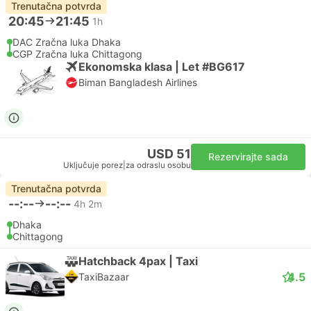
Trenutačna potvrda
20:45
21:45
1h
DAC Zračna luka Dhaka
CGP Zračna luka Chittagong
Ekonomska klasa | Let #BG617
Biman Bangladesh Airlines
USD 51
Rezervirajte sada
Uključuje porez
|
za odraslu osobu
Trenutačna potvrda
--:--
--:--
4h 2m
Dhaka
Chittagong
Hatchback 4pax | Taxi
4.5
TaxiBazaar