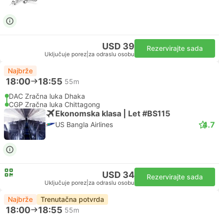
USD 39
Rezervirajte sada
Uključuje porez
|
za odraslu osobu
Najbrže
18:00
18:55
55m
DAC Zračna luka Dhaka
CGP Zračna luka Chittagong
Ekonomska klasa | Let #BS115
4.7
US Bangla Airlines
USD 34
Rezervirajte sada
Uključuje porez
|
za odraslu osobu
Najbrže
Trenutačna potvrda
18:00
18:55
55m