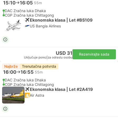
15:10
16:05
55m
DAC Zračna luka Dhaka
CGP Zračna luka Chittagong
Ekonomska klasa | Let #BS109
US Bangla Airlines
USD 31
Rezervirajte sada
Uključuje porez
|
za odraslu osobu
Najbrže
Trenutačna potvrda
16:00
16:55
55m
DAC Zračna luka Dhaka
CGP Zračna luka Chittagong
Ekonomska klasa | Let #2A419
Air Astra