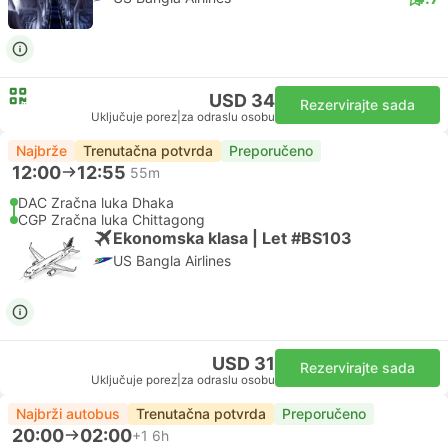
USD 34
Rezervirajte sada
Uključuje porez
|
za odraslu osobu
Najbrže
Trenutačna potvrda
Preporučeno
12:00
12:55
55m
DAC Zračna luka Dhaka
CGP Zračna luka Chittagong
Ekonomska klasa | Let #BS103
US Bangla Airlines
USD 31
Rezervirajte sada
Uključuje porez
|
za odraslu osobu
Najbrži autobus
Trenutačna potvrda
Preporučeno
20:00
02:00
+1
6h