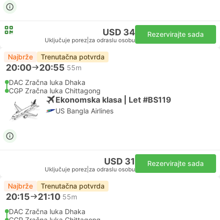
USD 34
Rezervirajte sada
Uključuje porez
|
za odraslu osobu
Najbrže
Trenutačna potvrda
20:00
20:55
55m
DAC Zračna luka Dhaka
CGP Zračna luka Chittagong
Ekonomska klasa | Let #BS119
US Bangla Airlines
USD 31
Rezervirajte sada
Uključuje porez
|
za odraslu osobu
Najbrže
Trenutačna potvrda
20:15
21:10
55m
DAC Zračna luka Dhaka
CGP Zračna luka Chittagong