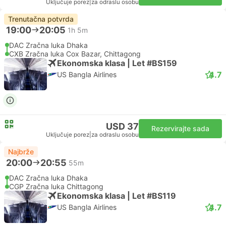
Uključuje porez
|
za odraslu osobu
Trenutačna potvrda
19:00
20:05
1h 5m
DAC Zračna luka Dhaka
CXB Zračna luka Cox Bazar, Chittagong
Ekonomska klasa | Let #BS159
4.7
US Bangla Airlines
USD 37
Rezervirajte sada
Uključuje porez
|
za odraslu osobu
Najbrže
20:00
20:55
55m
DAC Zračna luka Dhaka
CGP Zračna luka Chittagong
Ekonomska klasa | Let #BS119
4.7
US Bangla Airlines