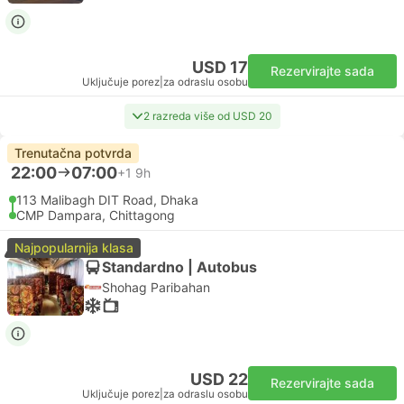
USD 17
Rezervirajte sada
Uključuje porez
|
za odraslu osobu
2 razreda više od USD 20
Trenutačna potvrda
22:00
07:00
+1
9h
113 Malibagh DIT Road, Dhaka
CMP Dampara, Chittagong
Najpopularnija klasa
Standardno | Autobus
Shohag Paribahan
USD 22
Rezervirajte sada
Uključuje porez
|
za odraslu osobu