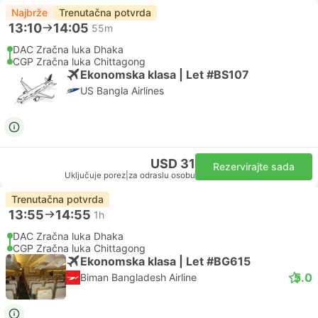
Najbrže
Trenutačna potvrda
13:10
14:05
55m
DAC Zračna luka Dhaka
CGP Zračna luka Chittagong
Ekonomska klasa | Let #BS107
US Bangla Airlines
USD 31
Rezervirajte sada
Uključuje porez
|
za odraslu osobu
Trenutačna potvrda
13:55
14:55
1h
DAC Zračna luka Dhaka
CGP Zračna luka Chittagong
Ekonomska klasa | Let #BG615
5.0
Biman Bangladesh Airline