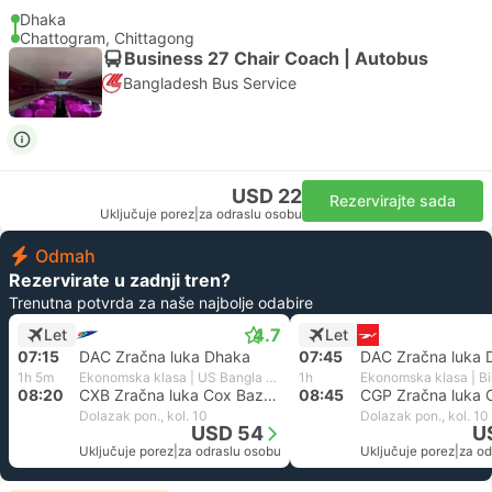
Dhaka
Chattogram, Chittagong
Business 27 Chair Coach | Autobus
Bangladesh Bus Service
USD 22
Rezervirajte sada
Uključuje porez
|
za odraslu osobu
Odmah
Rezervirate u zadnji tren?
Trenutna potvrda za naše najbolje odabire
4.7
Let
Let
07:15
DAC Zračna luka Dhaka
07:45
DAC Zračna luka 
1h 5m
Ekonomska klasa | US Bangla Airlines
1h
08:20
CXB Zračna luka Cox Bazar, Chittagong
08:45
Dolazak pon., kol. 10
Dolazak pon., kol. 10
USD 54
U
Uključuje porez
|
za odraslu osobu
Uključuje porez
|
za od