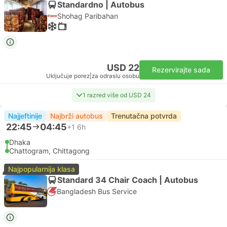
Standardno | Autobus
Shohag Paribahan
USD 22
Rezervirajte sada
Uključuje porez
|
za odraslu osobu
1 razred više od USD 24
Najjeftinije
Najbrži autobus
Trenutačna potvrda
22:45
04:45
+1
6h
Dhaka
Chattogram, Chittagong
Najpopularnija klasa
Standard 34 Chair Coach | Autobus
Bangladesh Bus Service