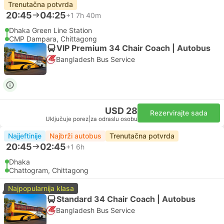
Trenutačna potvrda
20:45
04:25
+1
7h 40m
Dhaka Green Line Station
CMP Dampara, Chittagong
VIP Premium 34 Chair Coach | Autobus
Bangladesh Bus Service
USD 28
Rezervirajte sada
Uključuje porez
|
za odraslu osobu
Najjeftinije
Najbrži autobus
Trenutačna potvrda
20:45
02:45
+1
6h
Dhaka
Chattogram, Chittagong
Najpopularnija klasa
Standard 34 Chair Coach | Autobus
Bangladesh Bus Service