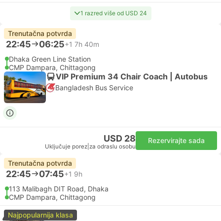
1 razred više od USD 24
Trenutačna potvrda
22:45
06:25
+1
7h 40m
Dhaka Green Line Station
CMP Dampara, Chittagong
VIP Premium 34 Chair Coach | Autobus
Bangladesh Bus Service
USD 28
Rezervirajte sada
Uključuje porez
|
za odraslu osobu
Trenutačna potvrda
22:45
07:45
+1
9h
113 Malibagh DIT Road, Dhaka
CMP Dampara, Chittagong
Najpopularnija klasa