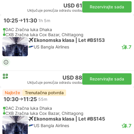
USD 61
Rezervirajte sada
Uključuje porez
|
za odraslu osobu
10:25
11:30
1h 5m
DAC Zračna luka Dhaka
CXB Zračna luka Cox Bazar, Chittagong
Ekonomska klasa | Let #BS153
4.7
US Bangla Airlines
USD 88
Rezervirajte sada
Uključuje porez
|
za odraslu osobu
Najbrže
Trenutačna potvrda
10:30
11:25
55m
DAC Zračna luka Dhaka
CXB Zračna luka Cox Bazar, Chittagong
Ekonomska klasa | Let #BS145
4.7
US Bangla Airlines