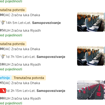
led pojedinosti
nutačna potvrda
00
DAC Zračna luka Dhaka
14h 5m Let+Let.
Samopovezivanje
05
RUH Zračna luka Riyadh
led pojedinosti
nutačna potvrda
00
DAC Zračna luka Dhaka
1d 7h 10m Let+Let.
Samopovezivanje
10
RUH Zračna luka Riyadh
led pojedinosti
eftinije
Trenutačna potvrda
45
DAC Zračna luka Dhaka
1d 2h 15m Let+Let.
Samopovezivanje
00
RUH Zračna luka Riyadh
led pojedinosti