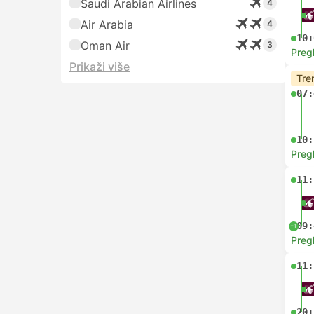
Saudi Arabian Airlines
4
Air Arabia
4
10:
Oman Air
3
Preg
Prikaži više
Tre
07:
10:
Preg
11:
09:
+1
Preg
11:
20: