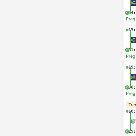
04:
+1
Preg
15:
01:
+1
Preg
15:
06:
+1
Preg
Tre
16:
15:
+1