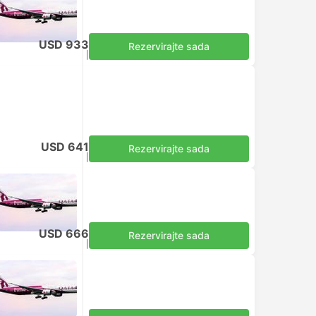
USD 933
Rezervirajte sada
Uključuje porez
|
za odraslu osobu
USD 641
Rezervirajte sada
Uključuje porez
|
za odraslu osobu
USD 666
Rezervirajte sada
Uključuje porez
|
za odraslu osobu