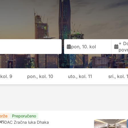
+ D
pon, 10. kol
pov
 kol. 9
pon., kol. 10
uto., kol. 11
sri., kol. 
brže
Preporučeno
45
DAC Zračna luka Dhaka