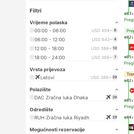
Filtri
03:
Preg
Vrijeme polaska
00:00 - 06:00
USD 494+
8
Pre
02:
06:00 - 12:00
USD 642+
4
12:00 - 18:00
USD 388+
10
18:00 - 24:00
05:
USD 388+
7
Preg
Vrsta prijevoza
Tre
Letovi
USD 388+
29
02:
Polazište
DAC Zračna luka Dhaka
29
05:
Preg
Odredište
RUH Zračna luka Riyadh
29
04:
Mogućnosti rezervacije