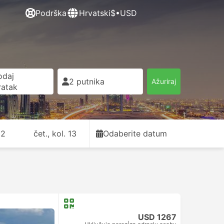
Podrška
Hrvatski
$•USD
odaj
2 putnika
Ažuriraj
ratak
12
čet., kol. 13
Odaberite datum
USD 1267