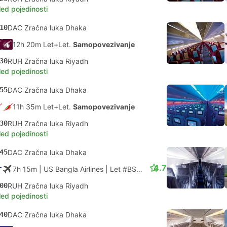
led pojedinosti
10
DAC Zračna luka Dhaka
12h 20m Let+Let.
Samopovezivanje
30
RUH Zračna luka Riyadh
led pojedinosti
55
DAC Zračna luka Dhaka
11h 35m Let+Let.
Samopovezivanje
30
RUH Zračna luka Riyadh
led pojedinosti
45
DAC Zračna luka Dhaka
4.7
7h 15m
| US Bangla Airlines
|
Let #BS381
|
Ekonomska klasa
00
RUH Zračna luka Riyadh
led pojedinosti
40
DAC Zračna luka Dhaka