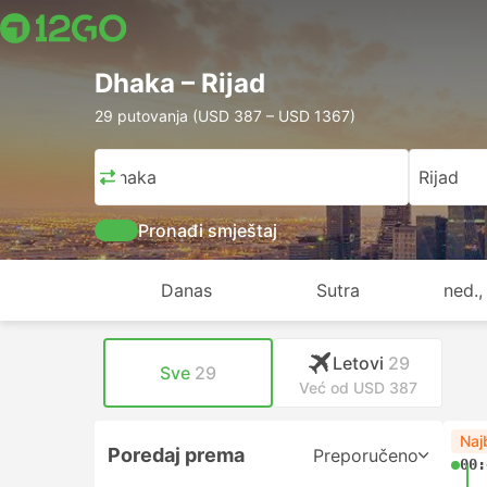
Dhaka – Rijad
29 putovanja (USD 387 – USD 1367)
Dhaka
Rijad
Pronađi smještaj
Danas
Sutra
ned.,
Letovi
29
Sve
29
Već od USD 387
Naj
Poredaj prema
Preporučeno
00: