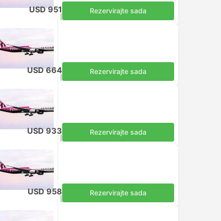
USD 951
Rezervirajte sada
Uključuje porez
|
za odraslu osobu
USD 664
Rezervirajte sada
Uključuje porez
|
za odraslu osobu
USD 933
Rezervirajte sada
Uključuje porez
|
za odraslu osobu
USD 958
Rezervirajte sada
Uključuje porez
|
za odraslu osobu