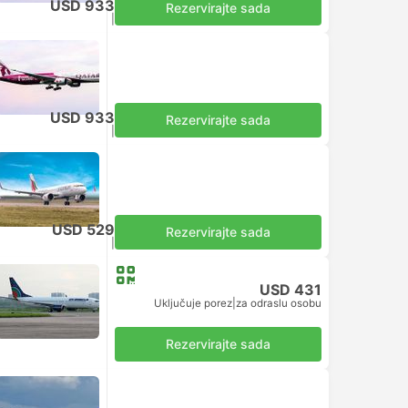
USD 933
Rezervirajte sada
Uključuje porez
|
za odraslu osobu
USD 933
Rezervirajte sada
Uključuje porez
|
za odraslu osobu
USD 529
Rezervirajte sada
Uključuje porez
|
za odraslu osobu
USD 431
Uključuje porez
|
za odraslu osobu
Rezervirajte sada