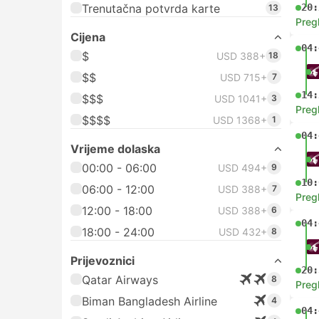
Trenutačna potvrda karte
20:
13
Preg
Cijena
04:
$
USD 388+
18
$$
USD 715+
7
14:
$$$
USD 1041+
3
Preg
$$$$
USD 1368+
1
04:
Vrijeme dolaska
00:00 - 06:00
USD 494+
9
10:
06:00 - 12:00
USD 388+
7
Preg
12:00 - 18:00
USD 388+
6
04:
18:00 - 24:00
USD 432+
8
Prijevoznici
20:
Qatar Airways
8
Preg
Biman Bangladesh Airline
4
04: