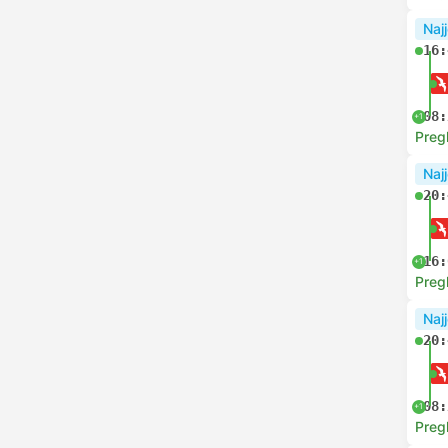
Najj
16:
08:
+1
Preg
Najj
20:
16:
+1
Preg
Najj
20:
08:
+1
Preg