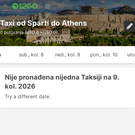
Taxi od Sparti do Athens
0 putovanja (USD 0 – USD 0)
a
sub., kol. 8
ned., kol. 9
pon., kol. 10
uto.
Nije pronađena nijedna Taksiji na 9.
kol. 2026
Try a different date.