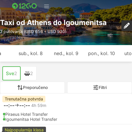
Taxi od Athens do Igoumenitsa
2 putovanja (USD 656 – USD 930)
a
sub., kol. 8
ned., kol. 9
pon., kol. 10
uto.
Sve
2
2
Preporučeno
Filtri
Trenutačna potvrda
--:--
--:--
4h 59m
Piraeus Hotel Transfer
Igoumenitsa Hotel Transfer
Najpopularnija klasa