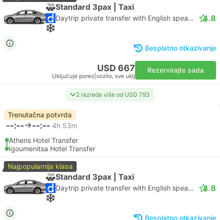
Standard 3pax | Taxi
4.8
Daytrip private transfer with English speaking driver
Besplatno otkazivanje
USD 667
Rezervirajte sada
Uključuje porez
|
vozilo, sve uklj
2 razreda više od USD 793
Trenutačna potvrda
--:--
--:--
4h 53m
Athens Hotel Transfer
Igoumenitsa Hotel Transfer
Najpopularnija klasa
Standard 3pax | Taxi
4.8
Daytrip private transfer with English speaking driver
Besplatno otkazivanje