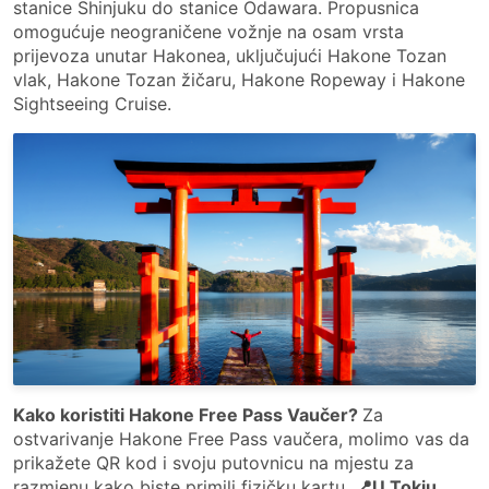
stanice Shinjuku do stanice Odawara. Propusnica
omogućuje neograničene vožnje na osam vrsta
prijevoza unutar Hakonea, uključujući Hakone Tozan
vlak, Hakone Tozan žičaru, Hakone Ropeway i Hakone
Sightseeing Cruise.
Kako koristiti Hakone Free Pass Vaučer?
Za
ostvarivanje Hakone Free Pass vaučera, molimo vas da
prikažete QR kod i svoju putovnicu na mjestu za
razmjenu kako biste primili fizičku kartu.
📍U Tokiu