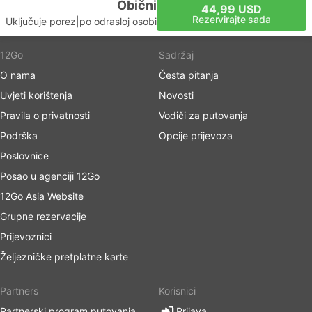
Obični
44,99 USD
Rezervirajte sada
Uključuje porez
|
po odrasloj osobi
12Go
Sadržaj
O nama
Česta pitanja
Uvjeti korištenja
Novosti
Pravila o privatnosti
Vodiči za putovanja
Podrška
Opcije prijevoza
Poslovnice
Posao u agenciji 12Go
12Go Asia Website
Grupne rezervacije
Prijevoznici
Željezničke pretplatne karte
Partners
Korisnici
Partnerski program putovanja
Prijava