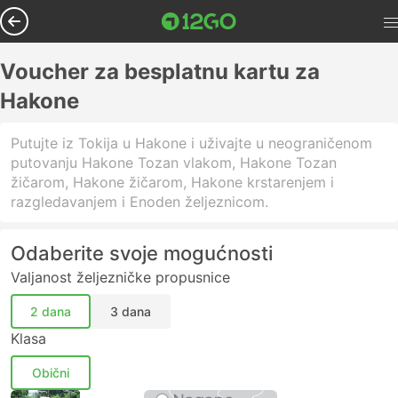
Voucher za besplatnu kartu za
Hakone
Putujte iz Tokija u Hakone i uživajte u neograničenom
putovanju Hakone Tozan vlakom, Hakone Tozan
žičarom, Hakone žičarom, Hakone krstarenjem i
razgledavanjem i Enoden željeznicom.
Odaberite svoje mogućnosti
Valjanost željezničke propusnice
2 dana
3 dana
Klasa
Obični