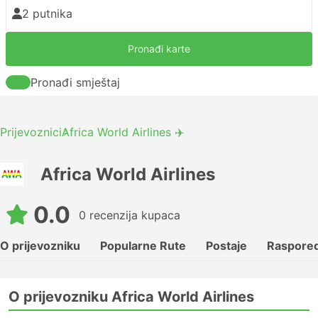
2 putnika
Pronađi karte
Pronađi smještaj
Prijevoznici
Africa World Airlines ✈️
Africa World Airlines
0.0
0 recenzija kupaca
O prijevozniku
Popularne Rute
Postaje
Raspored
O prijevozniku Africa World Airlines