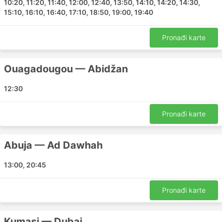
10:20, 11:20, 11:40, 12:00, 12:40, 13:50, 14:10, 14:20, 14:30,
15:10, 16:10, 16:40, 17:10, 18:50, 19:00, 19:40
Africa World Airlines vam može pomoći da putujete
između međunarodnih ili domaćih zračnih luka diljem
zemlje. Ovo su glavne zračne luke koje prevoznik
Pronađi karte
koristi:
Zračna luka Accra
Ouagadougou — Abidžan
Zračna luka Kumasi
12:30
Tamale Airport
Roberts Airport
Pronađi karte
Abuja Airport
Ouagadougou Airport
Freetown Airport
Abuja — Ad Dawhah
Sekondi Takoradi Airport
13:00, 20:45
Zračna luka Lagos
Africa World Airlines Glavna odredišta
Pronađi karte
Ovdje je popis ruta Africa World Airlines koje uživaju
Kumasi — Dubai