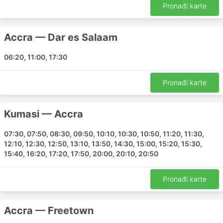
Pronađi karte
prijevoznici dopuštaju članovima takvih programa da
dobiju karte s popustom ili pristup najboljim ponudama
nekoliko dana prije nego što takve karte budu
Accra — Dar es Salaam
dostupne svim putnicima.
06:20, 11:00, 17:30
Molimo imajte na umu da neke klase karata ne uključuju
ništa osim samog putovanja. Od vas se može tražiti da
dodatno platite za izvanmrežnu prijavu i odabir sjedala,
Pronađi karte
prtljage i obroka. Možda izgleda nezgodno, ali ako ste
spremni putovati s malo prtljage, možete preživjeti
Kumasi — Accra
nekoliko sati bez jela u zrakoplovu, spremni ste za
polazak ili dolazak izvan prometnih gužvi te do i od
07:30, 07:50, 08:30, 09:50, 10:10, 10:30, 10:50, 11:20, 11:30,
manje dostupnih zračnih luka, takve cijene pružaju
12:10, 12:30, 12:50, 13:10, 13:50, 14:30, 15:00, 15:20, 15:30,
dobru priliku za uštedu nešto novca na daljnjim
15:40, 16:20, 17:20, 17:50, 20:00, 20:10, 20:50
putovanjima.
Putovanje zrakoplovom: prednosti i
Pronađi karte
mane
Prednosti putovanja zrakoplovom
Accra — Freetown