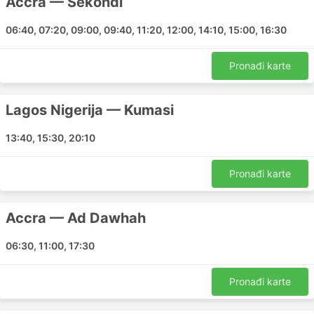
Accra — Sekondi
Postoje ljudi koji pate od aerofobije i letenje može
biti stresno iskustvo za njih, osobito ako lete u
06:40, 07:20, 09:00, 09:40, 11:20, 12:00, 14:10, 15:00, 16:30
zemlji manjim zrakoplovima sklonim
turbulencijama.
Pronađi karte
Lagos Nigerija — Kumasi
13:40, 15:30, 20:10
Pronađi karte
Accra — Ad Dawhah
06:30, 11:00, 17:30
Pronađi karte