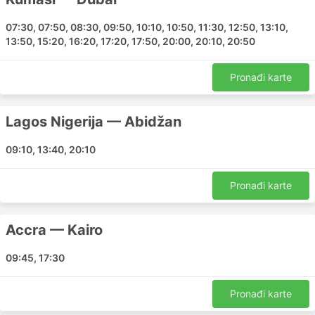
najveću popularnost među putnicima
i uvijek su u velikoj potražnji:
07:30, 07:50, 08:30, 09:50, 10:10, 10:50, 11:30, 12:50, 13:10,
13:50, 15:20, 16:20, 17:20, 17:50, 20:00, 20:10, 20:50
Accra - Kumasi
Accra - Dubai
Pronađi karte
Kumasi - Accra
Accra - Kairo
Ouagadougou - Istanbul
Lagos Nigerija — Abidžan
Accra - Istanbul
09:10, 13:40, 20:10
Accra - Abuja
Abuja - Abidžan
Pronađi karte
Abuja - Nairobi
Lagos Nigerija - Ouagadougou
Accra - Ad Dawhah
Accra — Kairo
Accra - Freetown
09:45, 17:30
Ouagadougou - Freetown
Lagos Nigerija - Kigali
Pronađi karte
Abuja - Addis Ababa