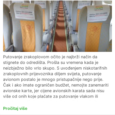
Putovanje zrakoplovom očito je najbrži način da
stignete do odredišta. Prošla su vremena kada je
neizbježno bilo vrlo skupo. S uvođenjem niskotarifnih
zrakoplovnih prijevoznika diljem svijeta, putovanje
avionom postalo je mnogo pristupačnije nego prije.
Čak i ako imate ograničen budžet, nemojte zanemariti
avionske karte, jer cijene avionskih karata sada nisu
više od onih koje plaćate za putovanje vlakom ili
autobusom. Kada rezervirate let, uvijek provjerite
polaznu i dolaznu zračnu luku, jer neka od odredišta, i
Pročitaj više
veća i srednja, imaju više od jedne zračne luke ili imaju