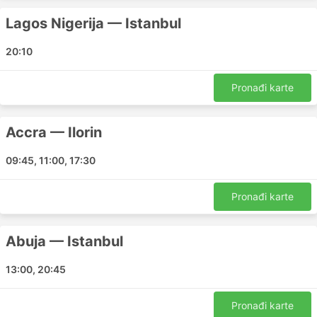
Accra - Casablanca
Ouagadougou - Casablanca
Lagos Nigerija — Istanbul
Lagos Nigerija - Abidžan
20:10
Kumasi - Tamale
Ouagadougou - Dubai
Pronađi karte
Accra - Benin City
Ouagadougou - Accra
Accra — Ilorin
Kumasi - Sekondi
Accra - Lagos Nigerija
09:45, 11:00, 17:30
Accra - Ilorin
Abuja - Istanbul
Pronađi karte
Abuja - Lisabon
Accra - Abidžan
Abuja — Istanbul
Ouagadougou - Abidžan
Abuja - Kairo
13:00, 20:45
Accra - Dar es Salaam
Lagos Nigerija - Dubai
Pronađi karte
Sekondi - Accra