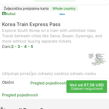
Željeznička pretplatna karta
Whole country
KoRail
Korea Train Express Pass
Explore South Korea on a train with unlimited rides.
Travel between cities like Seoul, Busan, Gyeongju, and
more without buying separate tickets.
Dani:
2 - 3 - 4 - 5
Uključuje porez
|
po odrasloj osobi
za odraslu osobu
Obični
Pregled pojedinosti
Već od 97,58 USD
Odaberi mogućnosti
Pregled pojedinosti