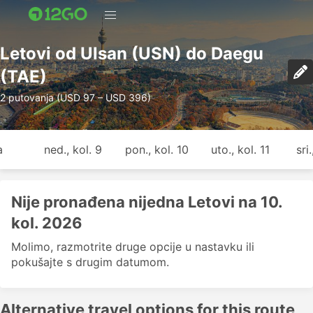
Letovi od Ulsan (USN) do Daegu
(TAE)
2 putovanja (USD 97 – USD 396)
a
ned., kol. 9
pon., kol. 10
uto., kol. 11
sri
Nije pronađena nijedna Letovi na 10.
kol. 2026
Molimo, razmotrite druge opcije u nastavku ili
pokušajte s drugim datumom.
Alternative travel options for this route