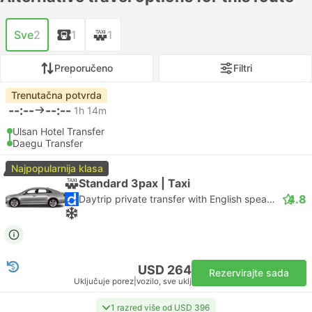
Sve
2
1
1
Preporučeno
Filtri
Trenutačna potvrda
--:--
--:--
1h 14m
Ulsan Hotel Transfer
Daegu Transfer
Najpopularnija klasa
Standard 3pax | Taxi
4.8
Daytrip private transfer with English speaking driver
USD 264
Rezervirajte sada
Uključuje porez
|
vozilo, sve uklj
1 razred više od USD 396