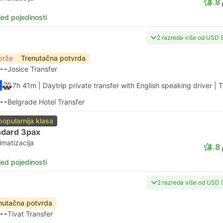
4.8
led pojedinosti
2 razreda više od USD 
brže
Trenutačna potvrda
--
Josice Transfer
7h 41m
| Daytrip private transfer with English speaking driver
|
T
--
Belgrade Hotel Transfer
popularnija klasa
ndard 3pax
imatizacija
4.8
led pojedinosti
2 razreda više od USD 
nutačna potvrda
--
Tivat Transfer