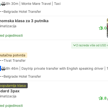
8h 30m
| Monte Mare Travel
|
Taxi
--
Belgrade Hotel Transfer
nomska klasa za 3 putnika
imatizacija
5.0
led pojedinosti
2 razreda više od USD 
nutačna potvrda
--
Tivat Transfer
8h 46m
| Daytrip private transfer with English speaking driver
|
--
Belgrade Hotel Transfer
popularnija klasa
ndard 3pax
imatizacija
4.8
led pojedinosti