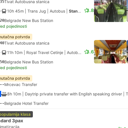
35
Tivat Autobusna stanica
3.8
10h 45m
| Trans Jug
|
Autobus
|
Standardna s klimom
20
Belgrade New Bus Station
led pojedinosti
nutačna potvrda
40
Tivat Autobusna stanica
3.6
11h 10m
| Royal Travel Cetinje
|
Autobus
|
Standardna s klimom
50
Belgrade New Bus Station
led pojedinosti
nutačna potvrda
--
Mrcevac Transfer
8h 10m
| Daytrip private transfer with English speaking driver
|
T
--
Belgrade Hotel Transfer
popularnija klasa
ndard 3pax
imatizacija