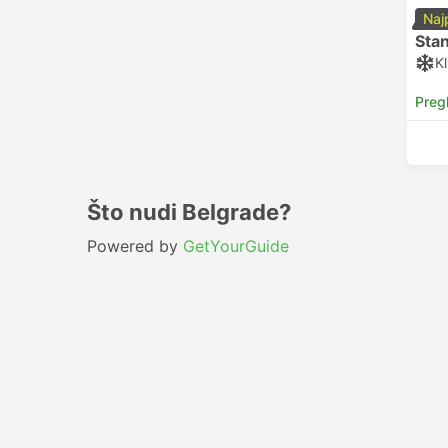
Naj
Sta
Kl
Preg
Što nudi Belgrade?
Powered by
GetYourGuide