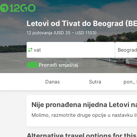
Letovi od Tivat do Beograd (B
12 putovanja (USD 35 – USD 1103)
Tivat
Beogra
Pronađi smještaj
Danas
Sutra
pon., 
Nije pronađena nijedna Letovi na
Molimo, razmotrite druge opcije u nastavku i
Alternative travel options for this