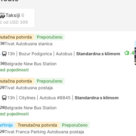
Taksiji
6
ć od USD 399
nutačna potvrda
Preporučeno
30
Tivat Autobusna stanica
3.4
13h
| Bozur Podgorica
|
Autobus
|
Standardna s klimom
30
Belgrade New Bus Station
led pojedinosti
nutačna potvrda
Preporučeno
20
Tivat Autobusna postaja
13h
| Citylines
|
Autobus #8845
|
Standardna s klimom
20
Belgrade New Bus Station
led pojedinosti
eftinije
Trenutačna potvrda
Preporučeno
20
Tivat Franca Parking Autobusna postaja