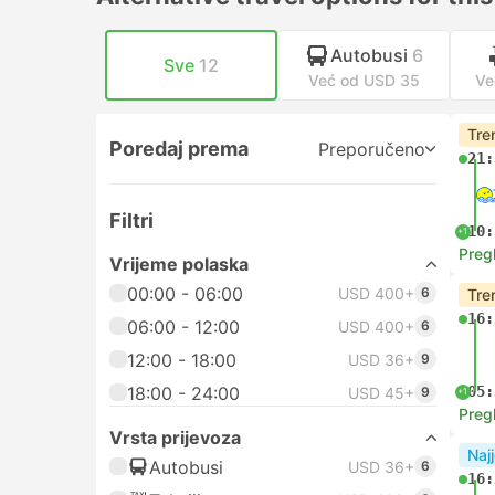
Autobusi
6
Sve
12
Već od USD 35
Ve
Tre
Poredaj prema
Preporučeno
21:
Filtri
10:
+1
Preg
Vrijeme polaska
00:00 - 06:00
USD 400+
6
Tre
16:
06:00 - 12:00
USD 400+
6
12:00 - 18:00
USD 36+
9
18:00 - 24:00
05:
USD 45+
9
+1
Preg
Vrsta prijevoza
Najj
Autobusi
USD 36+
6
16: