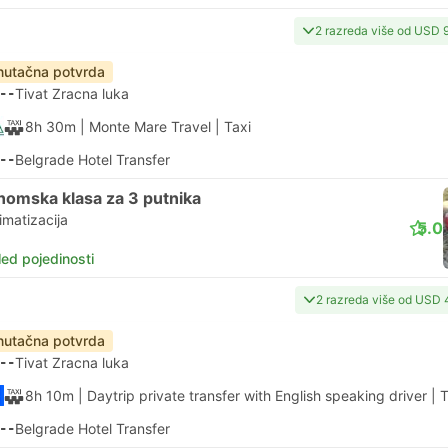
2 razreda više od USD 
nutačna potvrda
--
Tivat Zracna luka
8h 30m
| Monte Mare Travel
|
Taxi
--
Belgrade Hotel Transfer
nomska klasa za 3 putnika
imatizacija
5.0
led pojedinosti
2 razreda više od USD 
nutačna potvrda
--
Tivat Zracna luka
8h 10m
| Daytrip private transfer with English speaking driver
|
T
--
Belgrade Hotel Transfer