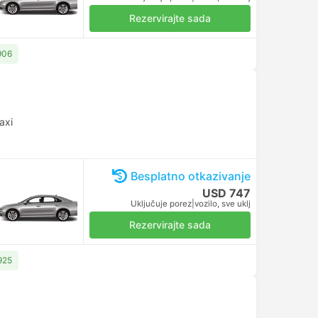
Rezervirajte sada
906
axi
Besplatno otkazivanje
USD 747
Uključuje porez
|
vozilo, sve uklj
Rezervirajte sada
925