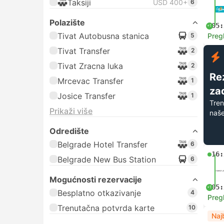
Taksiji
USD 400+
6
Polazište
05:
+1
Tivat Autobusna stanica
5
Preg
Tivat Transfer
2
Tivat Zracna luka
2
Re
Mrcevac Transfer
1
zad
Josice Transfer
1
Tren
Prikaži više
naše
Odredište
Belgrade Hotel Transfer
6
16:
Belgrade New Bus Station
6
Mogućnosti rezervacije
05:
+1
Besplatno otkazivanje
4
Preg
Trenutačna potvrda karte
10
Naj