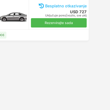
Besplatno otkazivanje
USD 727
Uključuje porez
|
vozilo, sve uklj
Rezervirajte sada
906