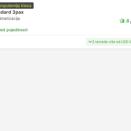
popularnija klasa
ndard 3pax
imatizacija
4.8
led pojedinosti
2 razreda više od USD 