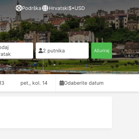
Podrška
Hrvatski
$•USD
odaj
2 putnika
Ažuriraj
ratak
 13
pet., kol. 14
Odaberite datum