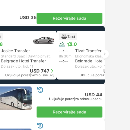
USD 35
Rezervirajte sada
Uključuje porez
|
za odraslu osobu
i
Taxi
.8
5.0
Josice Transfer
--:--
Tivat Transfer
Standard 3pax | Daytrip private transfer with English speaking driver
8h 30m
Ekonomska klasa za 3 putnika | Monte Mare Travel
Belgrade Hotel Transfer
--:--
Belgrade Hotel Transfer
Dolazak uto., kol. 11
Dolazak uto., kol. 11
USD 747
USD 399
Uključuje porez
|
vozilo, sve uklj
Uključuje porez
|
vozilo, sve uklj
USD 44
Uključuje porez
|
za odraslu osobu
Rezervirajte sada