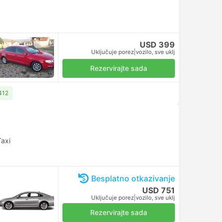
USD 399
Uključuje porez
|
vozilo, sve uklj
Rezervirajte sada
412
Taxi
Besplatno otkazivanje
USD 751
Uključuje porez
|
vozilo, sve uklj
Rezervirajte sada