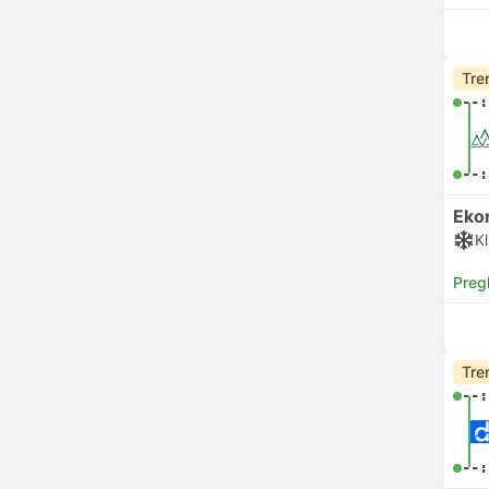
Tre
--:
--:
Eko
Kl
Preg
Tre
--:
--: