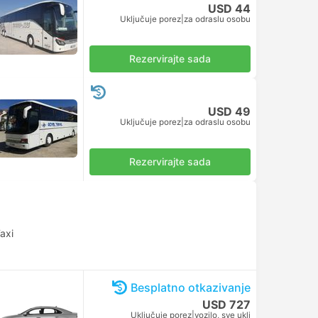
USD 44
Uključuje porez
|
za odraslu osobu
Rezervirajte sada
USD 49
Uključuje porez
|
za odraslu osobu
Rezervirajte sada
axi
Besplatno otkazivanje
USD 727
Uključuje porez
|
vozilo, sve uklj