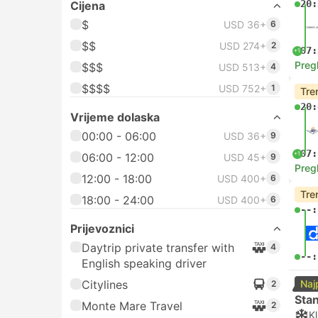
20:
Cijena
$
USD 36+
6
$$
USD 274+
2
07:
+1
Preg
$$$
USD 513+
4
$$$$
USD 752+
1
Tre
20:
Vrijeme dolaska
00:00 - 06:00
USD 36+
9
07:
+1
06:00 - 12:00
USD 45+
9
Preg
12:00 - 18:00
USD 400+
6
Tre
18:00 - 24:00
USD 400+
6
--:
Prijevoznici
Daytrip private transfer with
4
--:
English speaking driver
Citylines
Naj
2
Sta
Monte Mare Travel
2
Kl