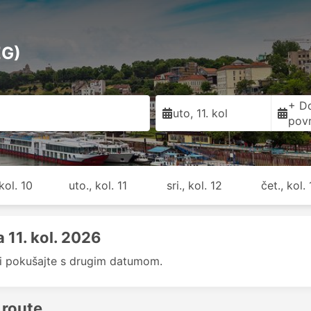
EG)
+ D
d
uto, 11. kol
pov
kol. 10
uto., kol. 11
sri., kol. 12
čet., kol.
 11. kol. 2026
li pokušajte s drugim datumom.
 route