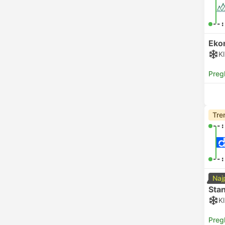
--:
Eko
Kl
Preg
Tre
--:
--:
Naj
Sta
Kl
Preg