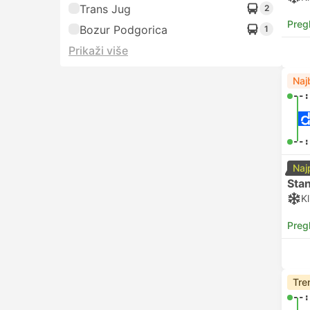
Trans Jug
2
Preg
Bozur Podgorica
1
Prikaži više
Naj
--:
--:
Naj
Sta
Kl
Preg
Tre
--: