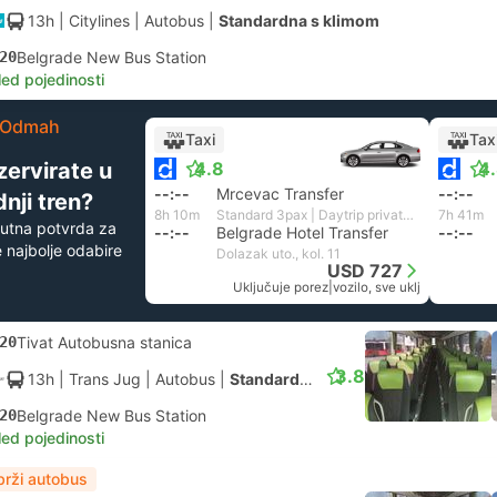
13h
| Citylines
|
Autobus
|
Standardna s klimom
20
Belgrade New Bus Station
led pojedinosti
Odmah
Taxi
Tax
zervirate u
4.8
4
--:--
Mrcevac Transfer
--:--
nji tren?
8h 10m
Standard 3pax | Daytrip private transfer with English speaking driver
7h 41m
utna potvrda za
--:--
Belgrade Hotel Transfer
--:--
 najbolje odabire
Dolazak uto., kol. 11
USD 727
Uključuje porez
|
vozilo, sve uklj
20
Tivat Autobusna stanica
3.8
13h
| Trans Jug
|
Autobus
|
Standardna s klimom
20
Belgrade New Bus Station
led pojedinosti
brži autobus