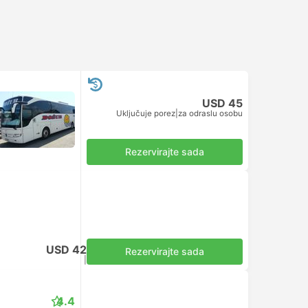
USD 45
Uključuje porez
|
za odraslu osobu
Rezervirajte sada
USD 42
Rezervirajte sada
Uključuje porez
|
za odraslu osobu
4.4