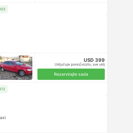
933
USD 399
Uključuje porez
|
vozilo, sve uklj
Rezervirajte sada
412
axi