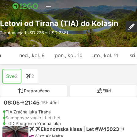
Letovi od Tirana (TIA) do Kolasin
2 putovanja (USD 226 – USD 238)
a
ned., kol. 9
pon., kol. 10
uto., kol. 11
sri
Sve
2
2
Preporučeno
Filtri
06:05
21:45
15h 40m
TIA Zračna luka Tirana
Samopovezivanje | Let+Let
TGD Podgorica Zracna luka
Ekonomska klasa | Let #W45023
+1
Wizz Air Malta