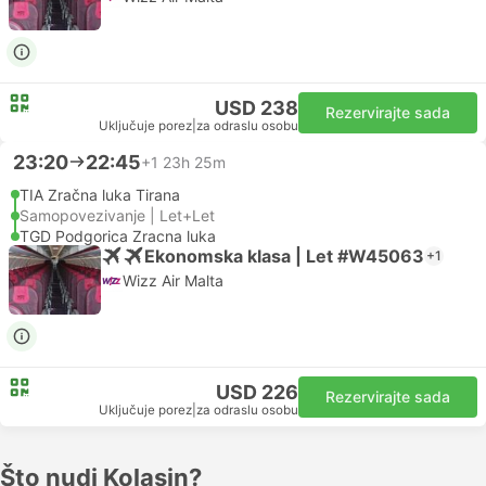
USD 238
Rezervirajte sada
Uključuje porez
|
za odraslu osobu
23:20
22:45
+1
23h 25m
TIA Zračna luka Tirana
Samopovezivanje | Let+Let
TGD Podgorica Zracna luka
Ekonomska klasa | Let #W45063
+1
Wizz Air Malta
USD 226
Rezervirajte sada
Uključuje porez
|
za odraslu osobu
Što nudi Kolasin?