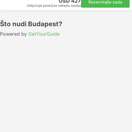
USD 427
Rezervirajte sada
Uključuje porez
|
za odraslu osobu
Što nudi Budapest?
Powered by
GetYourGuide