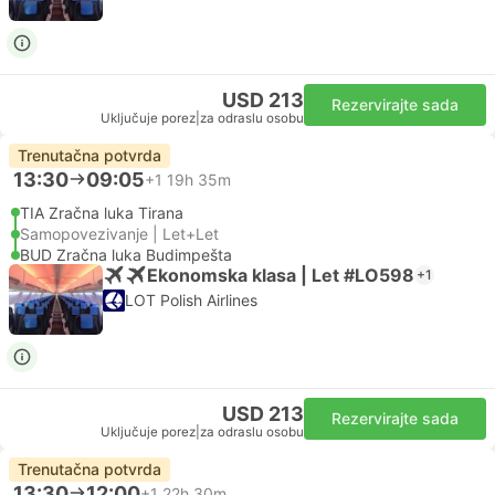
USD 213
Rezervirajte sada
Uključuje porez
|
za odraslu osobu
Trenutačna potvrda
13:30
09:05
+1
19h 35m
TIA Zračna luka Tirana
Samopovezivanje | Let+Let
BUD Zračna luka Budimpešta
Ekonomska klasa | Let #LO598
+1
LOT Polish Airlines
USD 213
Rezervirajte sada
Uključuje porez
|
za odraslu osobu
Trenutačna potvrda
13:30
12:00
+1
22h 30m