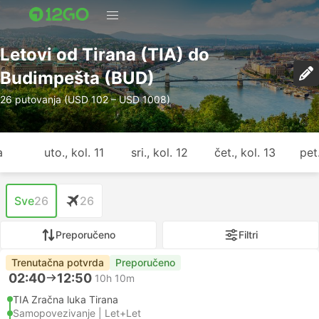
Letovi od Tirana (TIA) do
Budimpešta (BUD)
26 putovanja (USD 102 – USD 1008)
a
uto., kol. 11
sri., kol. 12
čet., kol. 13
pet.
Sve
26
26
Preporučeno
Filtri
Trenutačna potvrda
Preporučeno
02:40
12:50
10h 10m
TIA Zračna luka Tirana
Samopovezivanje | Let+Let