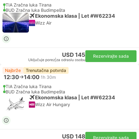
TIA Zračna luka Tirana
BUD Zračna luka Budimpešta
Ekonomska klasa | Let #W62234
Wizz Air
USD 145
Rezervirajte sada
Uključuje porez
|
za odraslu osobu
Najbrže
Trenutačna potvrda
12:30
14:00
1h 30m
TIA Zračna luka Tirana
BUD Zračna luka Budimpešta
Ekonomska klasa | Let #W62234
Wizz Air Hungary
USD 148
Rezervirajte sada