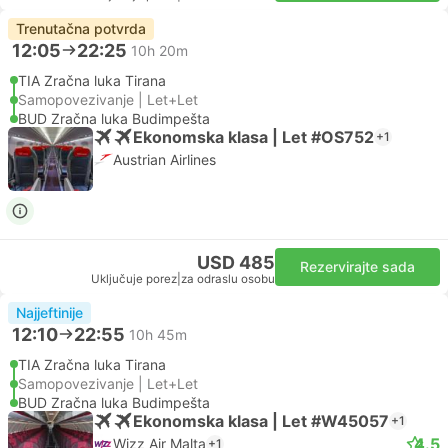
Trenutačna potvrda
12:05
22:25
10h 20m
TIA Zračna luka Tirana
Samopovezivanje | Let+Let
BUD Zračna luka Budimpešta
Ekonomska klasa | Let #OS752
+1
Austrian Airlines
USD 485
Rezervirajte sada
Uključuje porez
|
za odraslu osobu
Najjeftinije
12:10
22:55
10h 45m
TIA Zračna luka Tirana
Samopovezivanje | Let+Let
BUD Zračna luka Budimpešta
Ekonomska klasa | Let #W45057
+1
4.5
Wizz Air Malta
+1