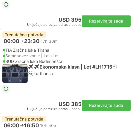
USD 395
Rezervirajte sada
Uključuje porez
|
za odraslu osobu
Trenutačna potvrda
06:00
23:30
17h 30m
TIA Zračna luka Tirana
Samopovezivanje | Let+Let
BUD Zračna luka Budimpešta
Ekonomska klasa | Let #LH1715
+1
Lufthansa
USD 385
Rezervirajte sada
Uključuje porez
|
za odraslu osobu
Trenutačna potvrda
06:00
16:50
10h 50m