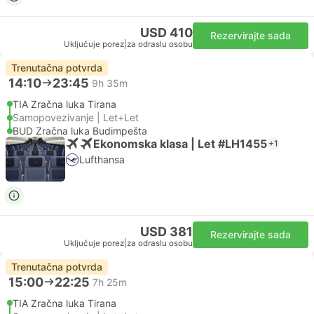
USD 410
Rezervirajte sada
Uključuje porez
|
za odraslu osobu
Trenutačna potvrda
14:10
23:45
9h 35m
TIA Zračna luka Tirana
Samopovezivanje | Let+Let
BUD Zračna luka Budimpešta
Ekonomska klasa | Let #LH1455
+1
Lufthansa
USD 381
Rezervirajte sada
Uključuje porez
|
za odraslu osobu
Trenutačna potvrda
15:00
22:25
7h 25m
TIA Zračna luka Tirana