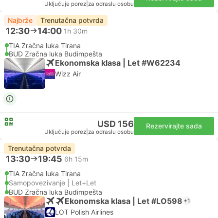
Uključuje porez
|
za odraslu osobu
Najbrže
Trenutačna potvrda
12:30
14:00
1h 30m
TIA Zračna luka Tirana
BUD Zračna luka Budimpešta
Ekonomska klasa | Let #W62234
Wizz Air
USD 156
Rezervirajte sada
Uključuje porez
|
za odraslu osobu
Trenutačna potvrda
13:30
19:45
6h 15m
TIA Zračna luka Tirana
Samopovezivanje | Let+Let
BUD Zračna luka Budimpešta
Ekonomska klasa | Let #LO598
+1
LOT Polish Airlines