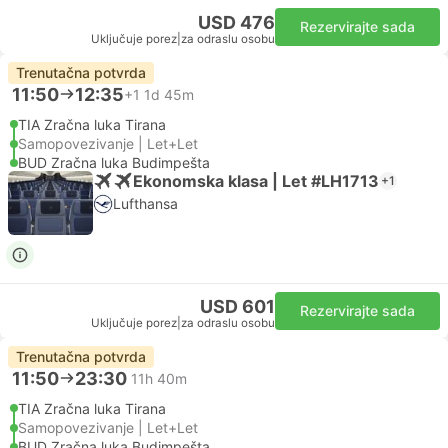
USD 476
Rezervirajte sada
Uključuje porez
|
za odraslu osobu
Trenutačna potvrda
11:50
12:35
+1
1d 45m
TIA Zračna luka Tirana
Samopovezivanje | Let+Let
BUD Zračna luka Budimpešta
Ekonomska klasa | Let #LH1713
+1
Lufthansa
USD 601
Rezervirajte sada
Uključuje porez
|
za odraslu osobu
Trenutačna potvrda
11:50
23:30
11h 40m
TIA Zračna luka Tirana
Samopovezivanje | Let+Let
BUD Zračna luka Budimpešta