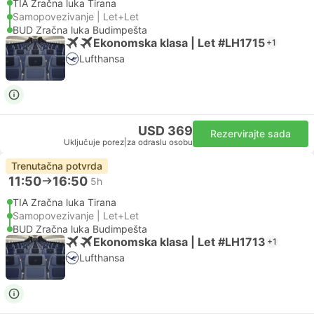
TIA Zračna luka Tirana
Samopovezivanje | Let+Let
BUD Zračna luka Budimpešta
Ekonomska klasa | Let #LH1715
+1
Lufthansa
USD 369
Rezervirajte sada
Uključuje porez
|
za odraslu osobu
Trenutačna potvrda
11:50
16:50
5h
TIA Zračna luka Tirana
Samopovezivanje | Let+Let
BUD Zračna luka Budimpešta
Ekonomska klasa | Let #LH1713
+1
Lufthansa