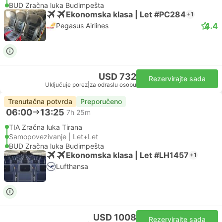
BUD Zračna luka Budimpešta
Ekonomska klasa | Let #PC284
+1
4.4
Pegasus Airlines
USD 732
Rezervirajte sada
Uključuje porez
|
za odraslu osobu
Trenutačna potvrda
Preporučeno
06:00
13:25
7h 25m
TIA Zračna luka Tirana
Samopovezivanje | Let+Let
BUD Zračna luka Budimpešta
Ekonomska klasa | Let #LH1457
+1
Lufthansa
USD 1008
Rezervirajte sada