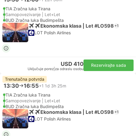
TIA Zračna luka Tirana
Samopovezivanje | Let+Let
BUD Zračna luka Budimpešta
Ekonomska klasa | Let #LO598
+1
LOT Polish Airlines
USD 410
Rezervirajte sada
Uključuje porez
|
za odraslu osobu
Trenutačna potvrda
13:30
16:55
+1
1d 3h 25m
TIA Zračna luka Tirana
Samopovezivanje | Let+Let
BUD Zračna luka Budimpešta
Ekonomska klasa | Let #LO598
+1
LOT Polish Airlines