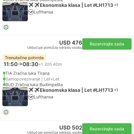
Ekonomska klasa | Let #LH1713
+1
Lufthansa
USD 476
Rezervirajte sada
Uključuje porez
|
za odraslu osobu
Trenutačna potvrda
11:50
08:30
+1
20h 40m
TIA Zračna luka Tirana
Samopovezivanje | Let+Let
BUD Zračna luka Budimpešta
Ekonomska klasa | Let #LH1713
+1
Lufthansa
USD 502
Rezervirajte sada
Uključuje porez
|
za odraslu osobu