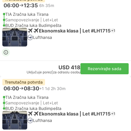
06:00
12:35
6h 35m
TIA Zračna luka Tirana
Samopovezivanje | Let+Let
BUD Zračna luka Budimpešta
Ekonomska klasa | Let #LH1715
+1
Lufthansa
USD 418
Rezervirajte sada
Uključuje porez
|
za odraslu osobu
Trenutačna potvrda
06:00
08:30
+1
1d 2h 30m
TIA Zračna luka Tirana
Samopovezivanje | Let+Let
BUD Zračna luka Budimpešta
Ekonomska klasa | Let #LH1715
+1
Lufthansa