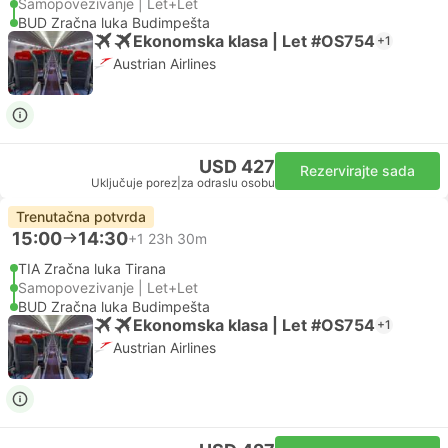
Samopovezivanje | Let+Let
BUD Zračna luka Budimpešta
Ekonomska klasa | Let #OS754
+1
Austrian Airlines
USD 427
Rezervirajte sada
Uključuje porez
|
za odraslu osobu
Trenutačna potvrda
15:00
14:30
+1
23h 30m
TIA Zračna luka Tirana
Samopovezivanje | Let+Let
BUD Zračna luka Budimpešta
Ekonomska klasa | Let #OS754
+1
Austrian Airlines