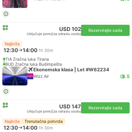
USD 102
Rezervirajte sada
Uključuje porez
|
za odraslu osobu
Najbrže
12:30
14:00
1h 30m
TIA Zračna luka Tirana
BUD Zračna luka Budimpešta
Ekonomska klasa | Let #W62234
4.5
Wizz Air
USD 147
Rezervirajte sada
Uključuje porez
|
za odraslu osobu
Najbrže
Trenutačna potvrda
12:30
14:00
1h 30m