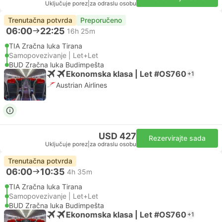
Uključuje porez
|
za odraslu osobu
Trenutačna potvrda
Preporučeno
06:00
22:25
16h 25m
TIA Zračna luka Tirana
Samopovezivanje | Let+Let
BUD Zračna luka Budimpešta
Ekonomska klasa | Let #OS760
+1
Austrian Airlines
USD 427
Rezervirajte sada
Uključuje porez
|
za odraslu osobu
Trenutačna potvrda
06:00
10:35
4h 35m
TIA Zračna luka Tirana
Samopovezivanje | Let+Let
BUD Zračna luka Budimpešta
Ekonomska klasa | Let #OS760
+1