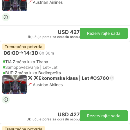
Austrian Airlines
USD 427
Rezervirajte sada
Uključuje porez
|
za odraslu osobu
Trenutačna potvrda
06:00
14:30
8h 30m
TIA Zračna luka Tirana
Samopovezivanje | Let+Let
BUD Zračna luka Budimpešta
Ekonomska klasa | Let #OS760
+1
Austrian Airlines
USD 427
Rezervirajte sada
Uključuje porez
|
za odraslu osobu
Trenutačna potvrda