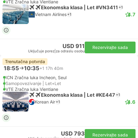
VTE Zračna luka Vientiane
Ekonomska klasa | Let #VN3411
+1
4.7
Vietnam Airlines
+1
USD 911
Rezervirajte sada
Uključuje porez
|
za odraslu osobu
Trenutačna potvrda
18:55
10:35
+1
17h 40m
ICN Zračna luka Incheon, Seul
Samopovezivanje | Let+Let
VTE Zračna luka Vientiane
Ekonomska klasa | Let #KE447
+1
4.6
Korean Air
+1
USD 793
Rezervirajte sada