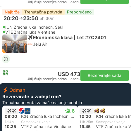
Uključuje porez
|
za odraslu osobu
Najbrže
Trenutačna potvrda
Preporučeno
20:20
23:50
5h 30m
ICN Zračna luka Incheon, Seul
VTE Zračna luka Vientiane
Ekonomska klasa | Let #7C2401
Jeju Air
USD 473
Rezervirajte sada
Uključuje porez
|
za odraslu osobu
Odmah
Rezervirate u zadnji tren?
Trenutna potvrda za naše najbolje odabire
4.6
08:00
ICN Zračna luka Incheon, Seul
10:20
1d 4h 35m
Samopovezivanje
11h 25m
Samopovezivanje
10:35
VTE Zračna luka Vientiane
19:45
VTE Zračna luka V