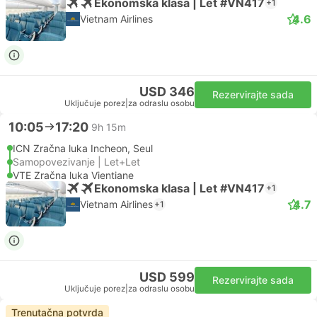
Ekonomska klasa | Let #VN417
+1
4.6
Vietnam Airlines
USD 346
Rezervirajte sada
Uključuje porez
|
za odraslu osobu
10:05
17:20
9h 15m
ICN Zračna luka Incheon, Seul
Samopovezivanje | Let+Let
VTE Zračna luka Vientiane
Ekonomska klasa | Let #VN417
+1
4.7
Vietnam Airlines
+1
USD 599
Rezervirajte sada
Uključuje porez
|
za odraslu osobu
Trenutačna potvrda