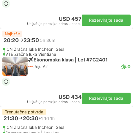
USD 457
Rezervirajte sada
Uključuje porez
|
za odraslu osobu
Najbrže
20:20
23:50
5h 30m
ICN Zračna luka Incheon, Seul
VTE Zračna luka Vientiane
Ekonomska klasa | Let #7C2401
5.0
Jeju Air
USD 434
Rezervirajte sada
Uključuje porez
|
za odraslu osobu
Trenutačna potvrda
21:30
20:30
+1
1d 1h
ICN Zračna luka Incheon, Seul
Samopovezivanje | Let+Let