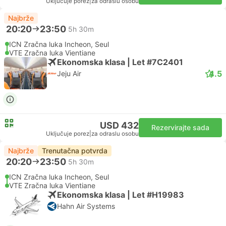
Uključuje porez
|
za odraslu osobu
Najbrže
20:20
23:50
5h 30m
ICN Zračna luka Incheon, Seul
VTE Zračna luka Vientiane
Ekonomska klasa | Let #7C2401
4.5
Jeju Air
USD 432
Rezervirajte sada
Uključuje porez
|
za odraslu osobu
Najbrže
Trenutačna potvrda
20:20
23:50
5h 30m
ICN Zračna luka Incheon, Seul
VTE Zračna luka Vientiane
Ekonomska klasa | Let #H19983
Hahn Air Systems