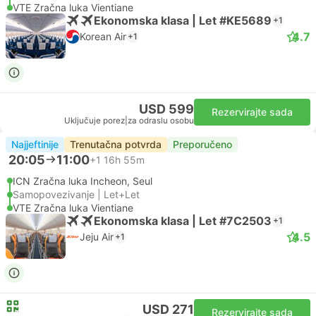
VTE Zračna luka Vientiane
Ekonomska klasa | Let #KE5689
+1
4.7
Korean Air
+1
USD 599
Rezervirajte sada
Uključuje porez
|
za odraslu osobu
Najjeftinije
Trenutačna potvrda
Preporučeno
20:05
11:00
+1
16h 55m
ICN Zračna luka Incheon, Seul
Samopovezivanje | Let+Let
VTE Zračna luka Vientiane
Ekonomska klasa | Let #7C2503
+1
4.5
Jeju Air
+1
USD 271
Rezervirajte sada