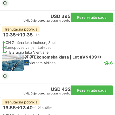
USD 395
Rezervirajte sada
Uključuje porez
|
za odraslu osobu
Trenutačna potvrda
10:35
19:35
11h
ICN Zračna luka Incheon, Seul
Samopovezivanje | Let+Let
VTE Zračna luka Vientiane
Ekonomska klasa | Let #VN409
+1
4.6
Vietnam Airlines
USD 432
Rezervirajte sada
Uključuje porez
|
za odraslu osobu
Trenutačna potvrda
16:55
12:40
+1
21h 45m