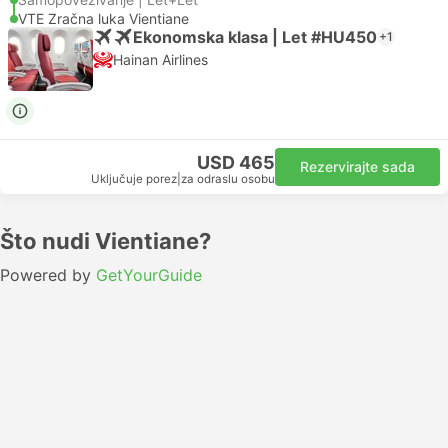
VTE Zračna luka Vientiane
Ekonomska klasa | Let #HU450
+1
Hainan Airlines
USD 465
Rezervirajte sada
Uključuje porez
|
za odraslu osobu
Što nudi Vientiane?
Powered by
GetYourGuide