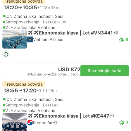
Trenutačna potvrda
18:20
10:35
+1
18h 15m
ICN Zračna luka Incheon, Seul
Samopovezivanje | Let+Let+Let
VTE Zračna luka Vientiane
Ekonomska klasa | Let #VN3441
+2
4.6
Vietnam Airlines
USD 872
Rezervirajte sada
Uključuje porez
|
za odraslu osobu
Trenutačna potvrda
18:55
17:20
+1
1d 25m
ICN Zračna luka Incheon, Seul
Samopovezivanje | Let+Let
VTE Zračna luka Vientiane
Ekonomska klasa | Let #KE447
+1
4.7
Korean Air
+1