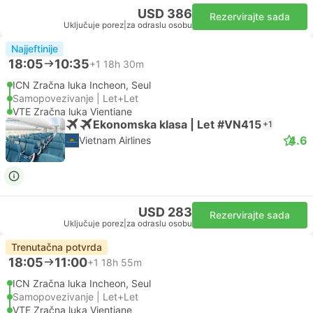
USD 386
Rezervirajte sada
Uključuje porez
|
za odraslu osobu
Najjeftinije
18:05
10:35
+1
18h 30m
ICN Zračna luka Incheon, Seul
Samopovezivanje | Let+Let
VTE Zračna luka Vientiane
Ekonomska klasa | Let #VN415
+1
4.6
Vietnam Airlines
USD 283
Rezervirajte sada
Uključuje porez
|
za odraslu osobu
Trenutačna potvrda
18:05
11:00
+1
18h 55m
ICN Zračna luka Incheon, Seul
Samopovezivanje | Let+Let
VTE Zračna luka Vientiane