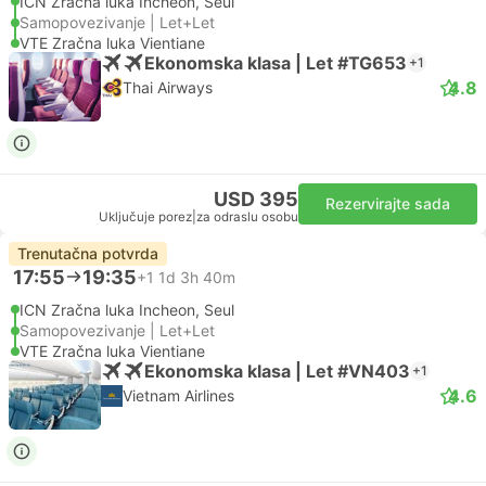
ICN Zračna luka Incheon, Seul
Samopovezivanje | Let+Let
VTE Zračna luka Vientiane
Ekonomska klasa | Let #TG653
+1
4.8
Thai Airways
USD 395
Rezervirajte sada
Uključuje porez
|
za odraslu osobu
Trenutačna potvrda
17:55
19:35
+1
1d 3h 40m
ICN Zračna luka Incheon, Seul
Samopovezivanje | Let+Let
VTE Zračna luka Vientiane
Ekonomska klasa | Let #VN403
+1
4.6
Vietnam Airlines