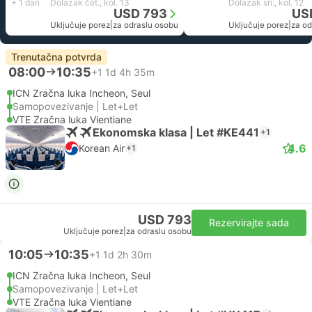
+ 1 dan
Dolazak čet., kol. 13
Dolazak sri., kol. 12
USD 793
US
Uključuje porez
|
za odraslu osobu
Uključuje porez
|
za od
Trenutačna potvrda
08:00
10:35
+1
1d 4h 35m
ICN Zračna luka Incheon, Seul
Samopovezivanje | Let+Let
VTE Zračna luka Vientiane
Ekonomska klasa | Let #KE441
+1
4.6
Korean Air
+1
USD 793
Rezervirajte sada
Uključuje porez
|
za odraslu osobu
10:05
10:35
+1
1d 2h 30m
ICN Zračna luka Incheon, Seul
Samopovezivanje | Let+Let
VTE Zračna luka Vientiane