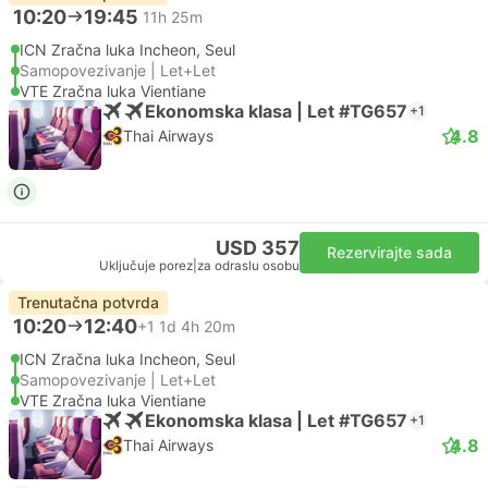
10:20
19:45
11h 25m
ICN Zračna luka Incheon, Seul
Samopovezivanje | Let+Let
VTE Zračna luka Vientiane
Ekonomska klasa | Let #TG657
+1
4.8
Thai Airways
USD 357
Rezervirajte sada
Uključuje porez
|
za odraslu osobu
Trenutačna potvrda
10:20
12:40
+1
1d 4h 20m
ICN Zračna luka Incheon, Seul
Samopovezivanje | Let+Let
VTE Zračna luka Vientiane
Ekonomska klasa | Let #TG657
+1
4.8
Thai Airways