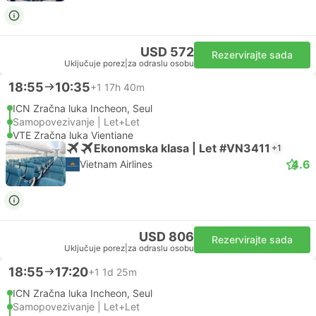
USD 572
Rezervirajte sada
Uključuje porez
|
za odraslu osobu
18:55
10:35
+1
17h 40m
ICN Zračna luka Incheon, Seul
Samopovezivanje | Let+Let
VTE Zračna luka Vientiane
Ekonomska klasa | Let #VN3411
+1
4.6
Vietnam Airlines
USD 806
Rezervirajte sada
Uključuje porez
|
za odraslu osobu
18:55
17:20
+1
1d 25m
ICN Zračna luka Incheon, Seul
Samopovezivanje | Let+Let