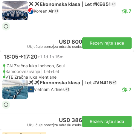
Ekonomska klasa | Let #KE651
+1
4.7
Korean Air
+1
USD 800
Rezervirajte sada
Uključuje porez
|
za odraslu osobu
18:05
17:20
+1
1d 1h 15m
ICN Zračna luka Incheon, Seul
Samopovezivanje | Let+Let
VTE Zračna luka Vientiane
Ekonomska klasa | Let #VN415
+1
4.7
Vietnam Airlines
+1
USD 386
Rezervirajte sada
Uključuje porez
|
za odraslu osobu