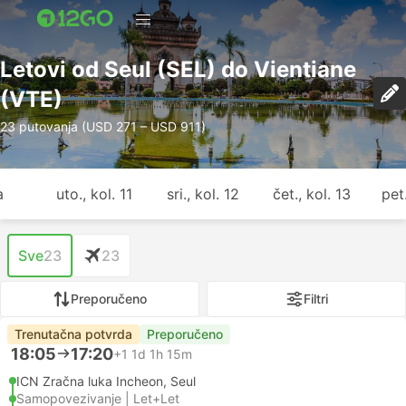
Letovi od Seul (SEL) do Vientiane
(VTE)
23 putovanja (USD 271 – USD 911)
a
uto., kol. 11
sri., kol. 12
čet., kol. 13
pet.
Sve
23
23
Preporučeno
Filtri
Trenutačna potvrda
Preporučeno
18:05
17:20
+1
1d 1h 15m
ICN Zračna luka Incheon, Seul
Samopovezivanje | Let+Let