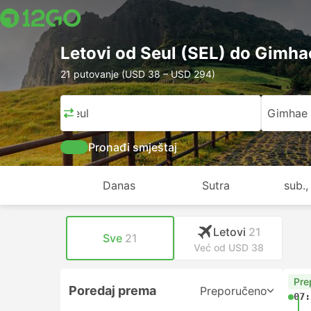
Letovi od Seul (SEL) do Gimha
21 putovanje (USD 38 – USD 294)
Seul
Gimhae
Pronađi smještaj
Danas
Sutra
sub.,
Letovi
21
Sve
21
Već od USD 38
Pre
Poredaj prema
Preporučeno
07: