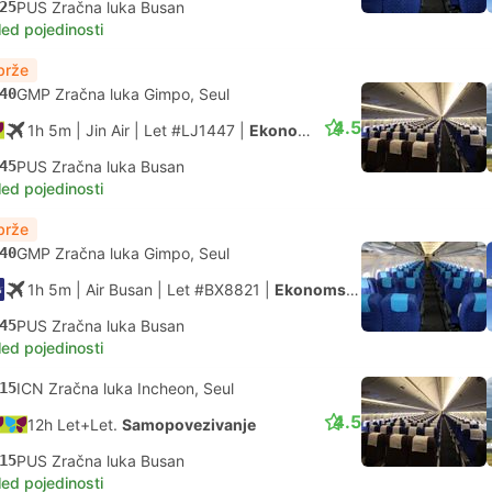
25
PUS Zračna luka Busan
led pojedinosti
brže
40
GMP Zračna luka Gimpo, Seul
4.5
1h 5m
| Jin Air
|
Let #LJ1447
|
Ekonomska klasa
45
PUS Zračna luka Busan
led pojedinosti
brže
40
GMP Zračna luka Gimpo, Seul
1h 5m
| Air Busan
|
Let #BX8821
|
Ekonomska klasa
45
PUS Zračna luka Busan
led pojedinosti
15
ICN Zračna luka Incheon, Seul
4.5
12h Let+Let.
Samopovezivanje
15
PUS Zračna luka Busan
led pojedinosti