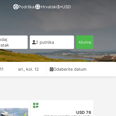
Podrška
Hrvatski
$•USD
odaj
2 putnika
Ažuriraj
ratak
11
sri., kol. 12
Odaberite datum
USD 76