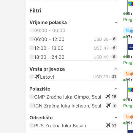
Filtri
08:
Preg
Vrijeme polaska
00:00 - 06:00
Najj
07:
06:00 - 12:00
USD 39+
6
12:00 - 18:00
USD 47+
6
18:00 - 24:00
08:
USD 49+
9
Preg
Vrsta prijevoza
Naj
Letovi
USD 39+
21
09:
Polazište
GMP Zračna luka Gimpo, Seul
19
10:
ICN Zračna luka Incheon, Seul
2
Preg
Naj
Odredište
09:
PUS Zračna luka Busan
21