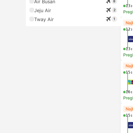
Air Busan
8
13:
Jeju Air
2
Preg
Tway Air
1
Naj
12:
13:
Preg
Naj
15:
16:
Preg
Naj
15: