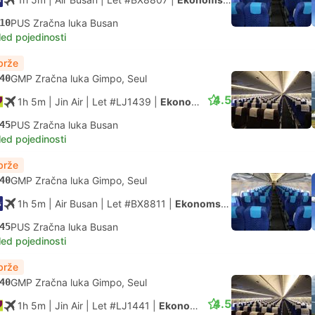
10
PUS Zračna luka Busan
led pojedinosti
brže
40
GMP Zračna luka Gimpo, Seul
4.5
1h 5m
| Jin Air
|
Let #LJ1439
|
Ekonomska klasa
45
PUS Zračna luka Busan
led pojedinosti
brže
40
GMP Zračna luka Gimpo, Seul
1h 5m
| Air Busan
|
Let #BX8811
|
Ekonomska klasa
45
PUS Zračna luka Busan
led pojedinosti
brže
40
GMP Zračna luka Gimpo, Seul
4.5
1h 5m
| Jin Air
|
Let #LJ1441
|
Ekonomska klasa