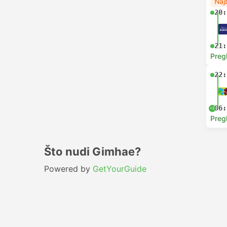
Naj
20:
21:
Preg
22:
06:
+2
Preg
Što nudi Gimhae?
Powered by
GetYourGuide