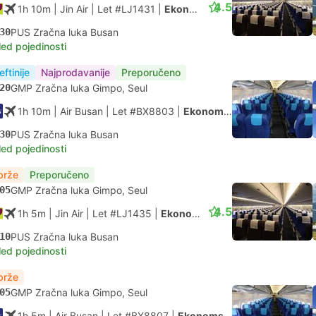
4.5
1h 10m
| Jin Air
|
Let #LJ1431
|
Ekonomska klasa
30
PUS Zračna luka Busan
led pojedinosti
eftinije
Najprodavanije
Preporučeno
20
GMP Zračna luka Gimpo, Seul
1h 10m
| Air Busan
|
Let #BX8803
|
Ekonomska klasa
30
PUS Zračna luka Busan
led pojedinosti
brže
Preporučeno
05
GMP Zračna luka Gimpo, Seul
4.5
1h 5m
| Jin Air
|
Let #LJ1435
|
Ekonomska klasa
10
PUS Zračna luka Busan
led pojedinosti
brže
05
GMP Zračna luka Gimpo, Seul
1h 5m
| Air Busan
|
Let #BX8807
|
Ekonomska klasa