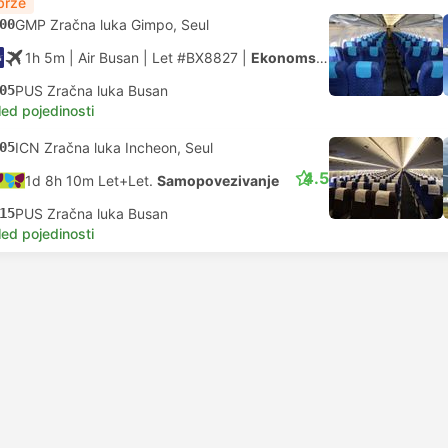
brže
00
GMP Zračna luka Gimpo, Seul
1h 5m
| Air Busan
|
Let #BX8827
|
Ekonomska klasa
05
PUS Zračna luka Busan
led pojedinosti
05
ICN Zračna luka Incheon, Seul
4.5
1d 8h 10m Let+Let.
Samopovezivanje
15
PUS Zračna luka Busan
led pojedinosti