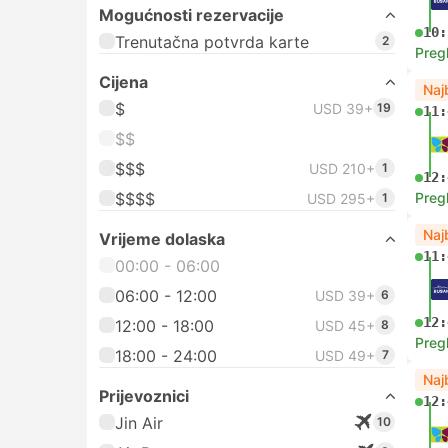
Mogućnosti rezervacije
10:
Trenutačna potvrda karte
2
Preg
Cijena
Naj
$
USD 39+
19
11:
$$
$$$
USD 210+
1
12:
$$$$
Preg
USD 295+
1
Naj
Vrijeme dolaska
11:
00:00 - 06:00
06:00 - 12:00
USD 39+
6
12:
12:00 - 18:00
USD 45+
8
Preg
18:00 - 24:00
USD 49+
7
Naj
Prijevoznici
12:
Jin Air
10