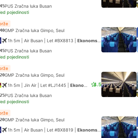
45
PUS Zračna luka Busan
led pojedinosti
brže
40
GMP Zračna luka Gimpo, Seul
1h 5m
| Air Busan
|
Let #BX8813
|
Ekonomska klasa
45
PUS Zračna luka Busan
led pojedinosti
brže
20
GMP Zračna luka Gimpo, Seul
4.5
1h 5m
| Jin Air
|
Let #LJ1445
|
Ekonomska klasa
25
PUS Zračna luka Busan
led pojedinosti
brže
20
GMP Zračna luka Gimpo, Seul
1h 5m
| Air Busan
|
Let #BX8819
|
Ekonomska klasa