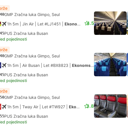
brže
40
GMP Zračna luka Gimpo, Seul
4.5
1h 5m
| Jin Air
|
Let #LJ1451
|
Ekonomska klasa
45
PUS Zračna luka Busan
led pojedinosti
brže
40
GMP Zračna luka Gimpo, Seul
1h 5m
| Air Busan
|
Let #BX8823
|
Ekonomska klasa
45
PUS Zračna luka Busan
led pojedinosti
brže
50
GMP Zračna luka Gimpo, Seul
3.8
1h 5m
| Tway Air
|
Let #TW927
|
Ekonomska klasa
55
PUS Zračna luka Busan
led pojedinosti