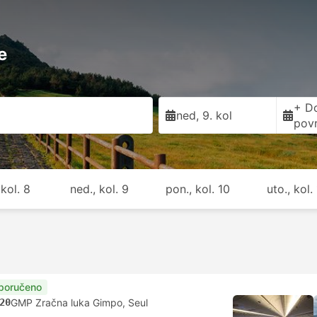
e
+ D
ned, 9. kol
pov
 kol. 8
ned., kol. 9
pon., kol. 10
uto., kol. 
poručeno
20
GMP Zračna luka Gimpo, Seul