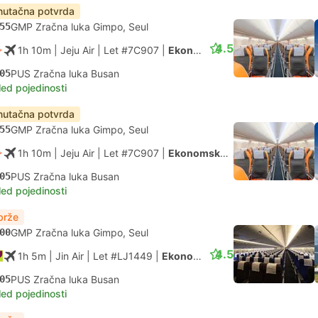
nutačna potvrda
55
GMP Zračna luka Gimpo, Seul
4.5
1h 10m
| Jeju Air
|
Let #7C907
|
Ekonomska klasa
05
PUS Zračna luka Busan
led pojedinosti
nutačna potvrda
55
GMP Zračna luka Gimpo, Seul
1h 10m
| Jeju Air
|
Let #7C907
|
Ekonomska klasa
05
PUS Zračna luka Busan
led pojedinosti
brže
00
GMP Zračna luka Gimpo, Seul
4.5
1h 5m
| Jin Air
|
Let #LJ1449
|
Ekonomska klasa
05
PUS Zračna luka Busan
led pojedinosti