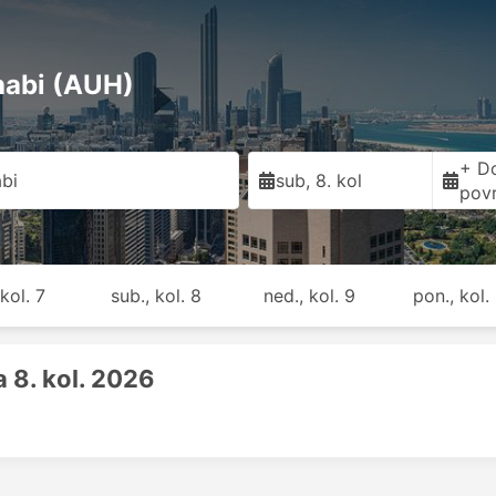
habi (AUH)
+ D
bi
sub, 8. kol
pov
 kol. 7
sub., kol. 8
ned., kol. 9
pon., kol.
 8. kol. 2026