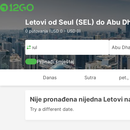
Letovi od Seul (SEL) do Abu D
0 putovanja (USD 0 – USD 0)
Seul
Abu Dha
Pronađi smještaj
Danas
Sutra
pet.,
Nije pronađena nijedna Letovi na
Try a different date.