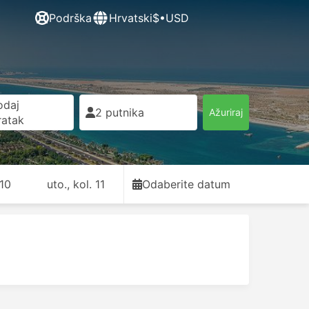
Podrška
Hrvatski
$•USD
odaj
2 putnika
Ažuriraj
ratak
 10
uto., kol. 11
Odaberite datum