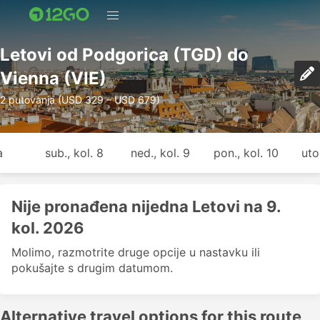
Letovi od Podgorica (TGD) do
Vienna (VIE)
2 putovanja (USD 329 – USD 679)
a
sub., kol. 8
ned., kol. 9
pon., kol. 10
uto.
Nije pronađena nijedna Letovi na 9.
kol. 2026
Molimo, razmotrite druge opcije u nastavku ili
pokušajte s drugim datumom.
Alternative travel options for this route