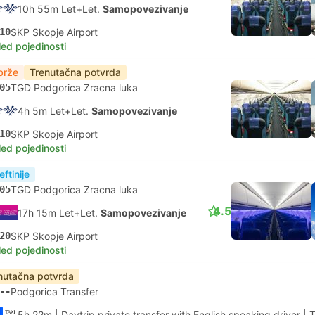
10h 55m Let+Let.
Samopovezivanje
10
SKP Skopje Airport
led pojedinosti
brže
Trenutačna potvrda
05
TGD Podgorica Zracna luka
4h 5m Let+Let.
Samopovezivanje
10
SKP Skopje Airport
led pojedinosti
eftinije
05
TGD Podgorica Zracna luka
4.5
17h 15m Let+Let.
Samopovezivanje
20
SKP Skopje Airport
led pojedinosti
nutačna potvrda
--
Podgorica Transfer
5h 22m
| Daytrip private transfer with English speaking driver
|
T