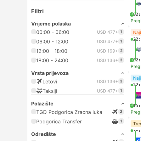
Filtri
02:
+1
Preg
Vrijeme polaska
00:00 - 06:00
USD 477+
1
Naj
22:
06:00 - 12:00
USD 477+
1
12:00 - 18:00
USD 169+
2
18:00 - 24:00
02:
USD 136+
3
+1
Preg
Vrsta prijevoza
Najj
Letovi
USD 136+
3
22:
Taksiji
USD 477+
1
Polazište
15:
+1
TGD Podgorica Zracna luka
3
Preg
Podgorica Transfer
1
Tre
--:
Odredište