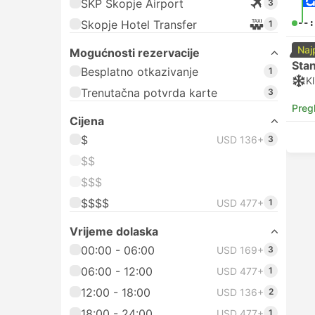
SKP Skopje Airport
3
--:
Skopje Hotel Transfer
1
Naj
Mogućnosti rezervacije
Sta
Besplatno otkazivanje
1
Kl
Trenutačna potvrda karte
3
Preg
Cijena
$
USD 136+
3
$$
$$$
$$$$
USD 477+
1
Vrijeme dolaska
00:00 - 06:00
USD 169+
3
06:00 - 12:00
USD 477+
1
12:00 - 18:00
USD 136+
2
18:00 - 24:00
USD 477+
1