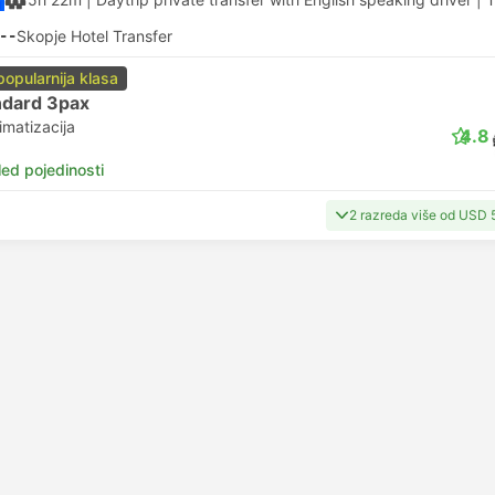
--
Skopje Hotel Transfer
popularnija klasa
ndard 3pax
imatizacija
4.8
led pojedinosti
2 razreda više od USD 