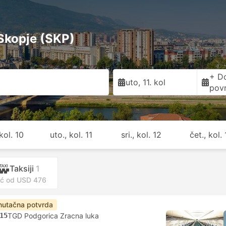
Skopje (SKP)
+ D
uto, 11. kol
pov
kol. 10
uto., kol. 11
sri., kol. 12
čet., kol.
Taksiji
1
ć od USD 476
nutačna potvrda
15
TGD Podgorica Zracna luka