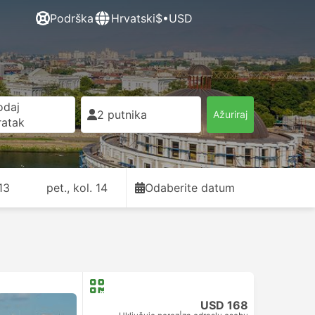
Podrška
Hrvatski
$•USD
odaj
2 putnika
Ažuriraj
ratak
 13
pet., kol. 14
Odaberite datum
USD 168