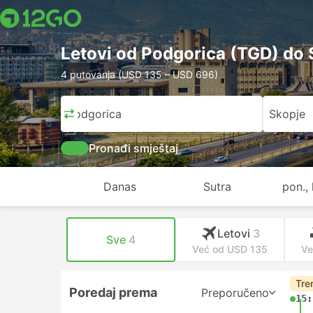
Letovi od Podgorica (TGD) do 
4 putovanja (USD 135 – USD 696)
Podgorica
Skopje
Pronađi smještaj
Danas
Sutra
pon., 
Letovi
3
Sve
4
Već od USD 135
Ve
Tre
Poredaj prema
Preporučeno
15: