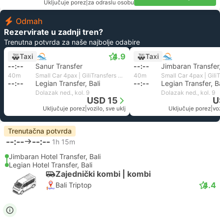
Uključuje porez
|
za odraslu osobu
Odmah
Rezervirate u zadnji tren?
Trenutna potvrda za naše najbolje odabire
4.9
Taxi
Taxi
--:--
Sanur Transfer
--:--
Jimbaran Transfer,
40m
Small Car 4pax | GiliTransfers Private
40m
--:--
Legian Transfer, Bali
--:--
Legian Transfer, Ba
Dolazak ned., kol. 9
Dolazak ned., kol. 9
USD 15
U
Uključuje porez
|
vozilo, sve uklj
Uključuje porez
|
voz
Trenutačna potvrda
--:--
--:--
1h 15m
Jimbaran Hotel Transfer, Bali
Legian Hotel Transfer, Bali
Zajednički kombi | kombi
4.4
Bali Triptop