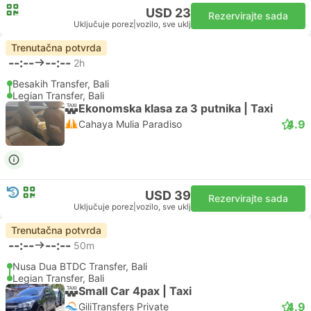
USD 23
Rezervirajte sada
Uključuje porez
|
vozilo, sve uklj
Trenutačna potvrda
--:--
--:--
2h
Besakih Transfer, Bali
Legian Transfer, Bali
Ekonomska klasa za 3 putnika | Taxi
4.9
Cahaya Mulia Paradiso
USD 39
Rezervirajte sada
Uključuje porez
|
vozilo, sve uklj
Trenutačna potvrda
--:--
--:--
50m
Nusa Dua BTDC Transfer, Bali
Legian Transfer, Bali
Small Car 4pax | Taxi
4.9
GiliTransfers Private