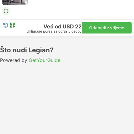
Već od USD 22
Odaberite vrijeme
Uključuje porez
|
za odraslu osobu
Što nudi Legian?
Powered by
GetYourGuide