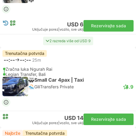
USD 6
Rezervirajte sada
Uključuje porez
|
vozilo, sve uklj
2 razreda više od USD 9
Trenutačna potvrda
--:--
--:--
25m
Zračna luka Ngurah Rai
Legian Transfer, Bali
Small Car 4pax | Taxi
4.9
GiliTransfers Private
USD 14
Rezervirajte sada
Uključuje porez
|
vozilo, sve uklj
Najbrže
Trenutačna potvrda