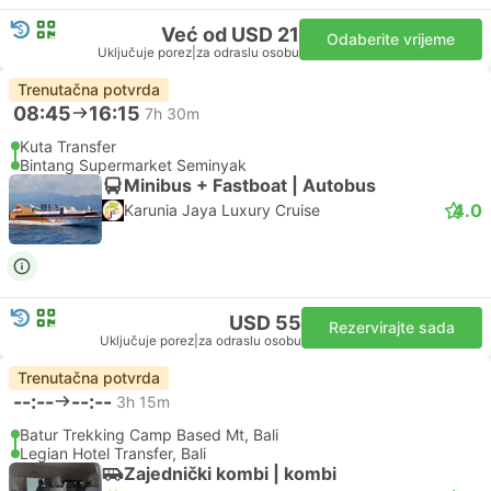
Već od USD 21
Odaberite vrijeme
Uključuje porez
|
za odraslu osobu
Trenutačna potvrda
08:45
16:15
7h 30m
Kuta Transfer
Bintang Supermarket Seminyak
Minibus + Fastboat | Autobus
4.0
Karunia Jaya Luxury Cruise
USD 55
Rezervirajte sada
Uključuje porez
|
za odraslu osobu
Trenutačna potvrda
--:--
--:--
3h 15m
Batur Trekking Camp Based Mt, Bali
Legian Hotel Transfer, Bali
Zajednički kombi | kombi