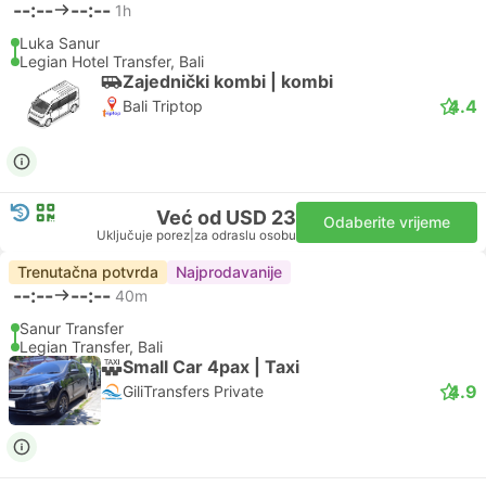
--:--
--:--
1h
Luka Sanur
Legian Hotel Transfer, Bali
Zajednički kombi | kombi
4.4
Bali Triptop
Već od USD 23
Odaberite vrijeme
Uključuje porez
|
za odraslu osobu
Trenutačna potvrda
Najprodavanije
--:--
--:--
40m
Sanur Transfer
Legian Transfer, Bali
Small Car 4pax | Taxi
4.9
GiliTransfers Private