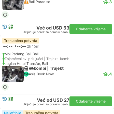
4.3
Bali Paradiso
Već od USD 53
Odaberite vrijeme
Uključuje porez
|
za odraslu osobu
Trenutačna potvrda
--:--
--:--
2h 15m
Mol Padang Bai, Bali
Zajamčeni svi priključci | Trajekt+kombi
Legian Hotel Transfer, Bali
kombi | Trajekt
4.4
Asia Book Now
Već od USD 27
Odaberite vrijeme
Uključuje porez
|
za odraslu osobu
Najjeftinije
Trenutačna potvrda