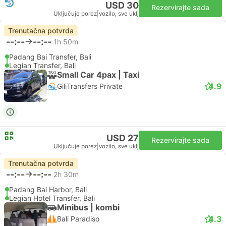
USD 30
Rezervirajte sada
Uključuje porez
|
vozilo, sve uklj
Trenutačna potvrda
--:--
--:--
1h 50m
Padang Bai Transfer, Bali
Legian Transfer, Bali
Small Car 4pax | Taxi
4.9
GiliTransfers Private
USD 27
Rezervirajte sada
Uključuje porez
|
vozilo, sve uklj
Trenutačna potvrda
--:--
--:--
2h 30m
Padang Bai Harbor, Bali
Legian Hotel Transfer, Bali
Minibus | kombi
4.3
Bali Paradiso