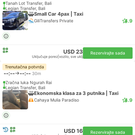
Tanah Lot Transfer, Bali
Legian Transfer, Bali
Small Car 4pax | Taxi
4.9
GiliTransfers Private
USD 23
Rezervirajte sada
Uključuje porez
|
vozilo, sve uklj
Trenutačna potvrda
--:--
--:--
30m
Zračna luka Ngurah Rai
Legian Transfer, Bali
Ekonomska klasa za 3 putnika | Taxi
4.9
Cahaya Mulia Paradiso
USD 16
Rezervirajte sada