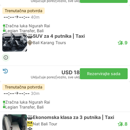
Uključuje porez
|
vozilo, sve uklj
Trenutačna potvrda
--:--
--:--
40m
Zračna luka Ngurah Rai
Legian Transfer, Bali
SUV za 4 putnika | Taxi
4.9
Bali Karang Tours
USD 18
Rezervirajte sada
Uključuje porez
|
vozilo, sve uklj
Trenutačna potvrda
--:--
--:--
30m
Zračna luka Ngurah Rai
Legian Transfer, Bali
Ekonomska klasa za 3 putnika | Taxi
4.8
Nat Bali Tour