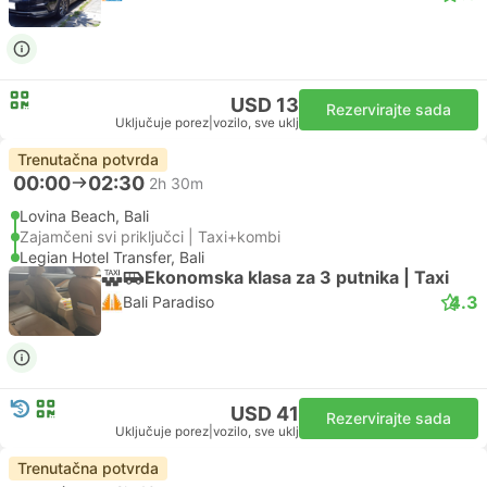
USD 13
Rezervirajte sada
Uključuje porez
|
vozilo, sve uklj
Trenutačna potvrda
00:00
02:30
2h 30m
Lovina Beach, Bali
Zajamčeni svi priključci | Taxi+kombi
Legian Hotel Transfer, Bali
Ekonomska klasa za 3 putnika | Taxi
4.3
Bali Paradiso
USD 41
Rezervirajte sada
Uključuje porez
|
vozilo, sve uklj
Trenutačna potvrda