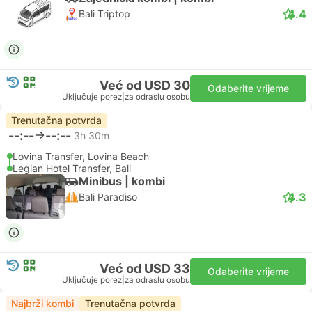
4.4
Bali Triptop
Već od USD 30
Odaberite vrijeme
Uključuje porez
|
za odraslu osobu
Trenutačna potvrda
--:--
--:--
3h 30m
Lovina Transfer, Lovina Beach
Legian Hotel Transfer, Bali
Minibus | kombi
4.3
Bali Paradiso
Već od USD 33
Odaberite vrijeme
Uključuje porez
|
za odraslu osobu
Najbrži kombi
Trenutačna potvrda