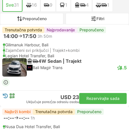
Sve
31
16
9
1
4
1
Preporučeno
Filtri
Trenutačna potvrda
Najprodavanije
Preporučeno
14:00
17:50
3h 50m
Gilimanuk Harbour, Bali
Zajamčeni svi priključci | Trajekt+kombi
Legian Hotel Transfer, Bali
4W Sedan | Trajekt
4.5
Bali Magir Trans
USD 23
Rezervirajte sada
Uključuje porez
|
za odraslu osobu
Najbrži kombi
Trenutačna potvrda
Preporučeno
--:--
--:--
1h
Nusa Dua Hotel Transfer, Bali