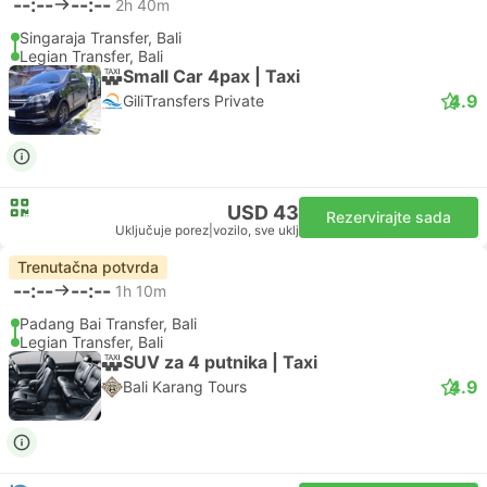
--:--
--:--
2h 40m
Singaraja Transfer, Bali
Legian Transfer, Bali
Small Car 4pax | Taxi
4.9
GiliTransfers Private
USD 43
Rezervirajte sada
Uključuje porez
|
vozilo, sve uklj
Trenutačna potvrda
--:--
--:--
1h 10m
Padang Bai Transfer, Bali
Legian Transfer, Bali
SUV za 4 putnika | Taxi
4.9
Bali Karang Tours