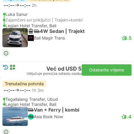
--:--
--:--
2h
Luka Sanur
Zajamčeni svi priključci | Trajekt+kombi
Legian Hotel Transfer, Bali
4W Sedan | Trajekt
4.5
Bali Magir Trans
Već od USD 5
Odaberite vrijeme
Uključuje porez
|
za odraslu osobu
Trenutačna potvrda
--:--
--:--
1h 3m
Tegallalang Transfer, Ubud
Legian Hotel Transfer, Bali
Van + Ferry | kombi
4.4
Asia Book Now