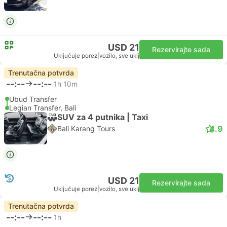
USD 21
Rezervirajte sada
Uključuje porez
|
vozilo, sve uklj
Trenutačna potvrda
--:--
--:--
1h 10m
Ubud Transfer
Legian Transfer, Bali
SUV za 4 putnika | Taxi
4.9
Bali Karang Tours
USD 21
Rezervirajte sada
Uključuje porez
|
vozilo, sve uklj
Trenutačna potvrda
--:--
--:--
1h