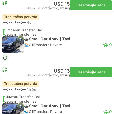
USD 15
Rezervirajte sada
Uključuje porez
|
vozilo, sve uklj
Trenutačna potvrda
--:--
--:--
40m
Jimbaran Transfer, Bali
Legian Transfer, Bali
Small Car 4pax | Taxi
4.9
GiliTransfers Private
USD 13
Rezervirajte sada
Uključuje porez
|
vozilo, sve uklj
Trenutačna potvrda
--:--
--:--
1h 5m
Uluwatu Transfer, Bali
Legian Transfer, Bali
Small Car 4pax | Taxi
4.9
GiliTransfers Private