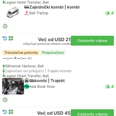
Legian Hotel Transfer, Bali
Zajednički kombi | kombi
4.4
Bali Triptop
Već od USD 21
Odaberite vrijeme
Uključuje porez
|
za odraslu osobu
Trenutačna potvrda
Preporučeno
--:--
--:--
4h
Gilimanuk Harbour, Bali
Zajamčeni svi priključci | Trajekt+kombi
Legian Hotel Transfer, Bali
kombi | Trajekt
4.4
Asia Book Now
Već od USD 45
Odaberite vrijeme