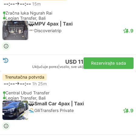
--:--
--:--
15m
Zračna luka Ngurah Rai
Legian Transfer, Bali
MPV 4pax | Taxi
4.9
Discoveriatrip
USD 11
Rezervirajte sada
Uključuje porez
|
vozilo, sve uklj
Trenutačna potvrda
--:--
--:--
1h 25m
Central Ubud Transfer
Legian Transfer, Bali
Small Car 4pax | Taxi
4.9
GiliTransfers Private