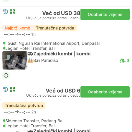
Već od USD 38
Odaberite vrijeme
Uključuje porez
|
za odraslu osobu
Najbrži kombi
Trenutačna potvrda
--:--
--:--
1h
I Gusti Ngurah Rai International Airport, Denpasar
Legian Hotel Transfer, Bali
Zajednički kombi | kombi
4.3
Bali Paradiso
Već od USD 6
Odaberite vrijeme
Uključuje porez
|
za odraslu osobu
Trenutačna potvrda
--:--
--:--
2h
Sidemen Transfer, Padang Bai
Legian Hotel Transfer, Bali
Zajednički kombi | kombi