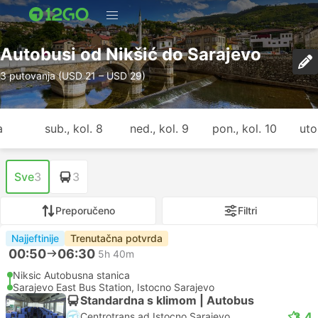
Autobusi od Nikšić do Sarajevo
3 putovanja (USD 21 – USD 29)
a
sub., kol. 8
ned., kol. 9
pon., kol. 10
uto.
Sve
3
3
Preporučeno
Filtri
Najjeftinije
Trenutačna potvrda
00:50
06:30
5h 40m
Niksic Autobusna stanica
Sarajevo East Bus Station, Istocno Sarajevo
Standardna s klimom | Autobus
3.4
Centrotrans ad Istocno Sarajevo