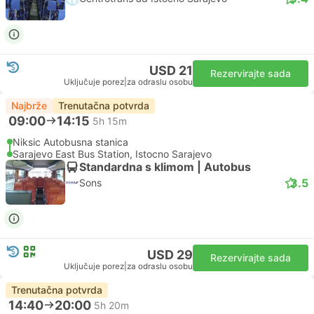
USD 21
Rezervirajte sada
Uključuje porez
|
za odraslu osobu
Najbrže
Trenutačna potvrda
09:00
14:15
5h 15m
Niksic Autobusna stanica
Sarajevo East Bus Station, Istocno Sarajevo
Standardna s klimom | Autobus
3.5
Sons
USD 29
Rezervirajte sada
Uključuje porez
|
za odraslu osobu
Trenutačna potvrda
14:40
20:00
5h 20m