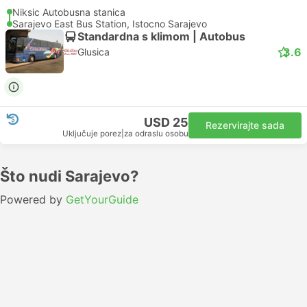
Niksic Autobusna stanica
Sarajevo East Bus Station, Istocno Sarajevo
Standardna s klimom | Autobus
3.6
Glusica
USD 25
Rezervirajte sada
Uključuje porez
|
za odraslu osobu
Što nudi Sarajevo?
Powered by
GetYourGuide