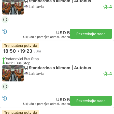
Standardna s klimom | Autobus
3.4
Lalatovic
USD 5
Rezervirajte sada
Uključuje porez
|
za odraslu osobu
Trenutačna potvrda
18:50
19:23
33m
Radanovici Bus Stop
Becici Bus Stop
Standardna s klimom | Autobus
3.4
Lalatovic
USD 5
Rezervirajte sada
Uključuje porez
|
za odraslu osobu
Trenutačna potvrda