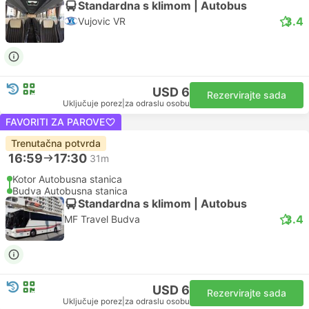
Standardna s klimom | Autobus
3.4
Vujovic VR
USD 6
Rezervirajte sada
Uključuje porez
|
za odraslu osobu
FAVORITI ZA PAROVE
Trenutačna potvrda
16:59
17:30
31m
Kotor Autobusna stanica
Budva Autobusna stanica
Standardna s klimom | Autobus
3.4
MF Travel Budva
USD 6
Rezervirajte sada
Uključuje porez
|
za odraslu osobu