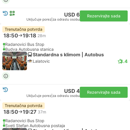
USD 6
Rezervirajte sada
Uključuje porez
|
za odraslu osobu
Trenutačna potvrda
18:50
19:18
28m
Radanovici Bus Stop
Budva Autobusna stanica
Standardna s klimom | Autobus
3.4
Lalatovic
USD 4
Rezervirajte sada
Uključuje porez
|
za odraslu osobu
Trenutačna potvrda
18:50
19:27
37m
Radanovici Bus Stop
Sveti Stefan Autobusna postaja