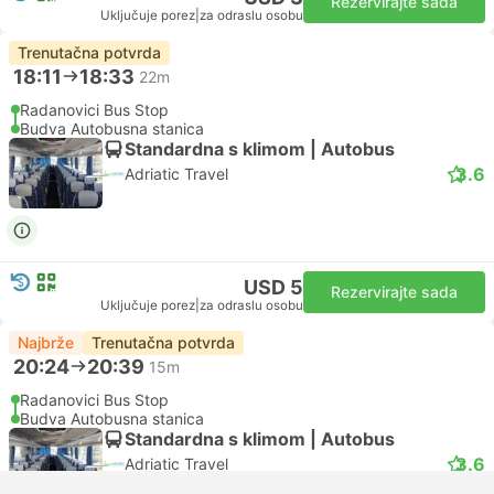
Rezervirajte sada
Uključuje porez
|
za odraslu osobu
Trenutačna potvrda
18:11
18:33
22m
Radanovici Bus Stop
Budva Autobusna stanica
Standardna s klimom | Autobus
3.6
Adriatic Travel
USD 5
Rezervirajte sada
Uključuje porez
|
za odraslu osobu
Najbrže
Trenutačna potvrda
20:24
20:39
15m
Radanovici Bus Stop
Budva Autobusna stanica
Standardna s klimom | Autobus
3.6
Adriatic Travel