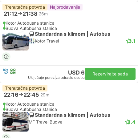
Trenutačna potvrda
Najprodavanije
21:12
21:38
26m
Kotor Autobusna stanica
Budva Autobusna stanica
Standardna s klimom | Autobus
3.1
Kotor Travel
USD 6
Rezervirajte sada
Uključuje porez
|
za odraslu osobu
Trenutačna potvrda
22:16
22:45
29m
Kotor Autobusna stanica
Budva Autobusna stanica
Standardna s klimom | Autobus
3.4
MF Travel Budva