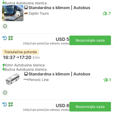
Budva Autobusna stanica
Standardna s klimom | Autobus
3.7
Zejdin Tours
USD 5
Rezervirajte sada
Uključuje porez
|
za odraslu osobu
Trenutačna potvrda
16:37
17:20
43m
Kotor Autobusna stanica
Budva Autobusna stanica
Standardna s klimom | Autobus
4.1
Perovic Line
USD 6
Rezervirajte sada
Uključuje porez
|
za odraslu osobu