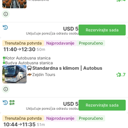
USD 5
Rezervirajte sada
Uključuje porez
|
za odraslu osobu
Trenutačna potvrda
Najprodavanije
Preporučeno
11:40
12:30
50m
Kotor Autobusna stanica
Budva Autobusna stanica
Standardna s klimom | Autobus
3.7
Zejdin Tours
USD 5
Rezervirajte sada
Uključuje porez
|
za odraslu osobu
Trenutačna potvrda
Najprodavanije
Preporučeno
10:44
11:35
51m