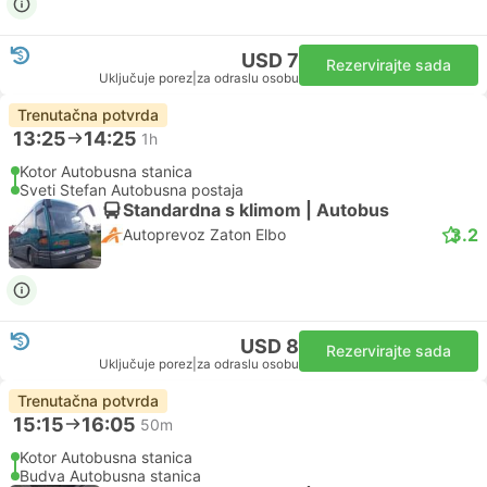
USD 7
Rezervirajte sada
Uključuje porez
|
za odraslu osobu
Trenutačna potvrda
13:25
14:25
1h
Kotor Autobusna stanica
Sveti Stefan Autobusna postaja
Standardna s klimom | Autobus
3.2
Autoprevoz Zaton Elbo
USD 8
Rezervirajte sada
Uključuje porez
|
za odraslu osobu
Trenutačna potvrda
15:15
16:05
50m
Kotor Autobusna stanica
Budva Autobusna stanica