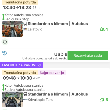
Trenutačna potvrda
18:40
19:23
43m
Kotor Autobusna stanica
Becici Bus Stop
Standardna s klimom | Autobus
3.4
Lalatovic
USD 6
Rezervirajte sada
Uključuje porez
|
za odraslu osobu
FAVORITI ZA PAROVE
Trenutačna potvrda
Najprodavanije
09:48
10:30
42m
Kotor Autobusna stanica
Budva Autobusna stanica
Standardna s klimom | Autobus
3.5
Krivokapic Turs