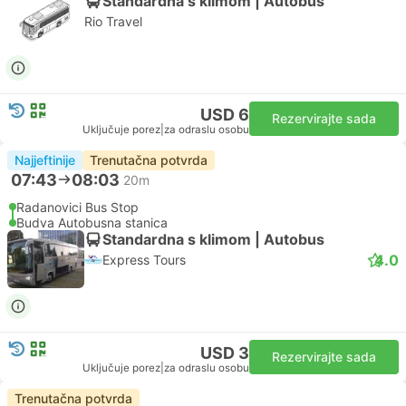
Standardna s klimom | Autobus
Rio Travel
USD 6
Rezervirajte sada
Uključuje porez
|
za odraslu osobu
Najjeftinije
Trenutačna potvrda
07:43
08:03
20m
Radanovici Bus Stop
Budva Autobusna stanica
Standardna s klimom | Autobus
4.0
Express Tours
USD 3
Rezervirajte sada
Uključuje porez
|
za odraslu osobu
Trenutačna potvrda