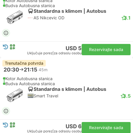
Kotor Autobusna stanica
Budva Autobusna stanica
Standardna s klimom | Autobus
3.1
AS Nikcevic OD
USD 5
Rezervirajte sada
Uključuje porez
|
za odraslu osobu
Trenutačna potvrda
20:30
21:15
45m
Kotor Autobusna stanica
Budva Autobusna stanica
Standardna s klimom | Autobus
3.5
Smart Travel
USD 6
Rezervirajte sada
Uključuje porez
|
za odraslu osobu