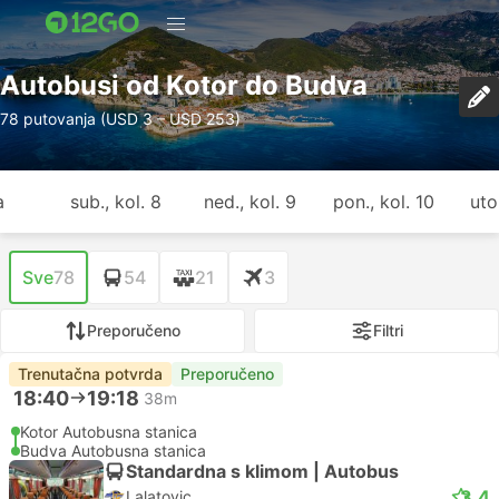
Autobusi od Kotor do Budva
78 putovanja (USD 3 – USD 253)
a
sub., kol. 8
ned., kol. 9
pon., kol. 10
uto.
Sve
78
54
21
3
Preporučeno
Filtri
Trenutačna potvrda
Preporučeno
18:40
19:18
38m
Kotor Autobusna stanica
Budva Autobusna stanica
Standardna s klimom | Autobus
3.4
Lalatovic