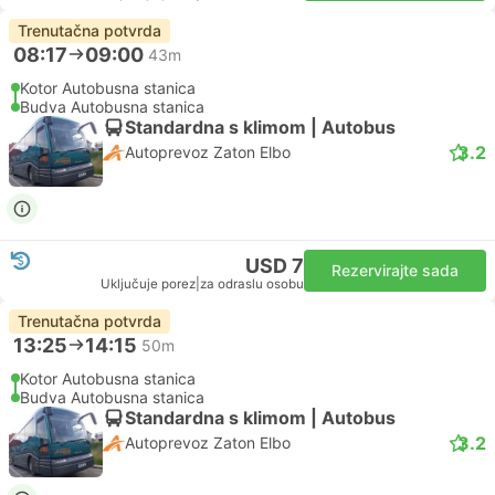
Trenutačna potvrda
08:17
09:00
43m
Kotor Autobusna stanica
Budva Autobusna stanica
Standardna s klimom | Autobus
3.2
Autoprevoz Zaton Elbo
USD 7
Rezervirajte sada
Uključuje porez
|
za odraslu osobu
Trenutačna potvrda
13:25
14:15
50m
Kotor Autobusna stanica
Budva Autobusna stanica
Standardna s klimom | Autobus
3.2
Autoprevoz Zaton Elbo