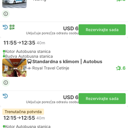
USD 6
Rezervirajte sada
Uključuje porez
|
za odraslu osobu
11:55
12:35
40m
Kotor Autobusna stanica
Budva Autobusna stanica
Standardna s klimom | Autobus
3.6
Royal Travel Cetinje
USD 6
Rezervirajte sada
Uključuje porez
|
za odraslu osobu
Trenutačna potvrda
12:15
12:55
40m
Kotor Autobusna stanica