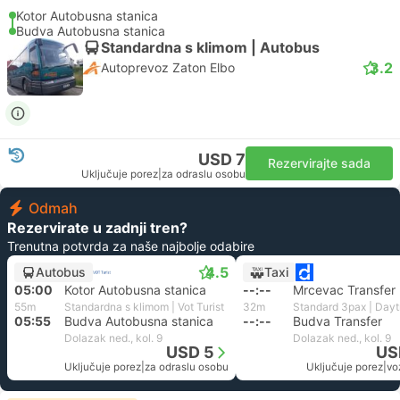
Kotor Autobusna stanica
Budva Autobusna stanica
Standardna s klimom | Autobus
3.2
Autoprevoz Zaton Elbo
USD 7
Rezervirajte sada
Uključuje porez
|
za odraslu osobu
Odmah
Rezervirate u zadnji tren?
Trenutna potvrda za naše najbolje odabire
4.5
Autobus
Taxi
05:00
Kotor Autobusna stanica
--:--
Mrcevac Transfer
55m
Standardna s klimom | Vot Turist
32m
05:55
Budva Autobusna stanica
--:--
Budva Transfer
Dolazak ned., kol. 9
Dolazak ned., kol. 9
USD 5
US
Uključuje porez
|
za odraslu osobu
Uključuje porez
|
voz