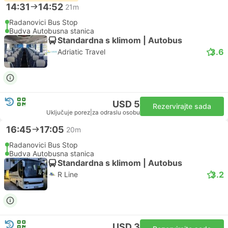
14:31
14:52
21m
Radanovici Bus Stop
Budva Autobusna stanica
Standardna s klimom | Autobus
3.6
Adriatic Travel
USD 5
Rezervirajte sada
Uključuje porez
|
za odraslu osobu
16:45
17:05
20m
Radanovici Bus Stop
Budva Autobusna stanica
Standardna s klimom | Autobus
3.2
R Line
USD 3