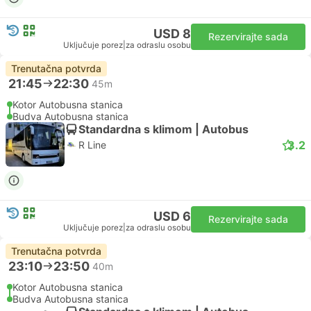
USD 8
Rezervirajte sada
Uključuje porez
|
za odraslu osobu
Trenutačna potvrda
21:45
22:30
45m
Kotor Autobusna stanica
Budva Autobusna stanica
Standardna s klimom | Autobus
3.2
R Line
USD 6
Rezervirajte sada
Uključuje porez
|
za odraslu osobu
Trenutačna potvrda
23:10
23:50
40m
Kotor Autobusna stanica
Budva Autobusna stanica