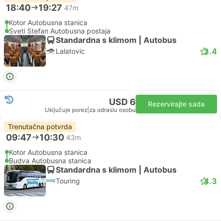
18:40
19:27
47m
Kotor Autobusna stanica
Sveti Stefan Autobusna postaja
Standardna s klimom | Autobus
3.4
Lalatovic
USD 6
Rezervirajte sada
Uključuje porez
|
za odraslu osobu
Trenutačna potvrda
09:47
10:30
43m
Kotor Autobusna stanica
Budva Autobusna stanica
Standardna s klimom | Autobus
4.3
Touring