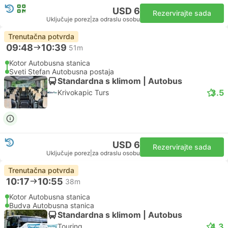
USD 6
Rezervirajte sada
Uključuje porez
|
za odraslu osobu
Trenutačna potvrda
09:48
10:39
51m
Kotor Autobusna stanica
Sveti Stefan Autobusna postaja
Standardna s klimom | Autobus
3.5
Krivokapic Turs
USD 6
Rezervirajte sada
Uključuje porez
|
za odraslu osobu
Trenutačna potvrda
10:17
10:55
38m
Kotor Autobusna stanica
Budva Autobusna stanica
Standardna s klimom | Autobus
4.3
Touring