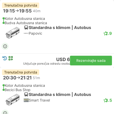
Trenutačna potvrda
19:15
19:55
40m
Kotor Autobusna stanica
Budva Autobusna stanica
Standardna s klimom | Autobus
2.9
Papovic
USD 6
Rezervirajte sada
Uključuje porez
|
za odraslu osobu
Trenutačna potvrda
20:30
21:21
51m
Kotor Autobusna stanica
Becici Bus Stop
Standardna s klimom | Autobus
3.5
Smart Travel