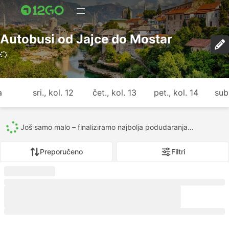
Autobusi od Jajce do Mostar
a
sri., kol. 12
čet., kol. 13
pet., kol. 14
sub.
Još samo malo – finaliziramo najbolja podudaranja…
Preporučeno
Filtri