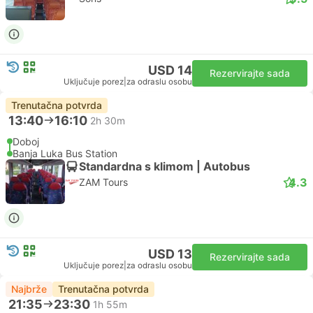
USD 14
Rezervirajte sada
Uključuje porez
|
za odraslu osobu
Trenutačna potvrda
13:40
16:10
2h 30m
Doboj
Banja Luka Bus Station
Standardna s klimom | Autobus
4.3
ZAM Tours
USD 13
Rezervirajte sada
Uključuje porez
|
za odraslu osobu
Najbrže
Trenutačna potvrda
21:35
23:30
1h 55m