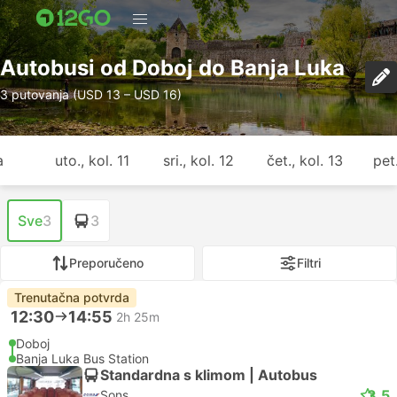
Autobusi od Doboj do Banja Luka
3 putovanja (USD 13 – USD 16)
a
uto., kol. 11
sri., kol. 12
čet., kol. 13
pet.
Sve
3
3
Preporučeno
Filtri
Trenutačna potvrda
12:30
14:55
2h 25m
Doboj
Banja Luka Bus Station
Standardna s klimom | Autobus
3.5
Sons