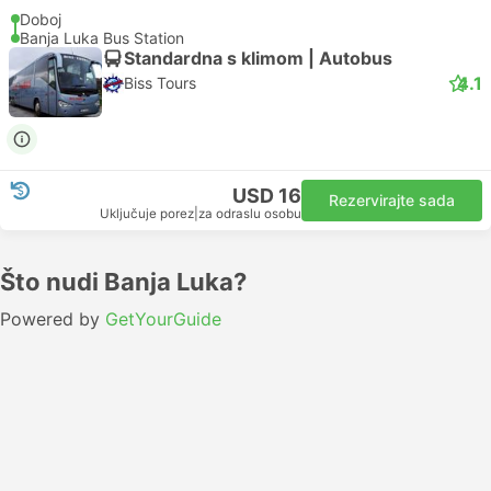
Doboj
Banja Luka Bus Station
Standardna s klimom | Autobus
4.1
Biss Tours
USD 16
Rezervirajte sada
Uključuje porez
|
za odraslu osobu
Što nudi Banja Luka?
Powered by
GetYourGuide