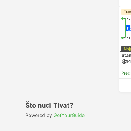
Tre
--:
--:
Naj
Sta
Kl
Preg
Što nudi Tivat?
Powered by
GetYourGuide