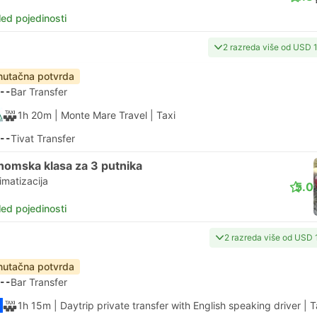
led pojedinosti
2 razreda više od USD 
nutačna potvrda
--
Bar Transfer
1h 20m
| Monte Mare Travel
|
Taxi
--
Tivat Transfer
nomska klasa za 3 putnika
imatizacija
5.0
led pojedinosti
2 razreda više od USD 
nutačna potvrda
--
Bar Transfer
1h 15m
| Daytrip private transfer with English speaking driver
|
T