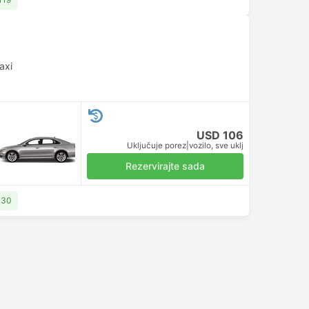
axi
USD 106
Uključuje porez
|
vozilo, sve uklj
Rezervirajte sada
130