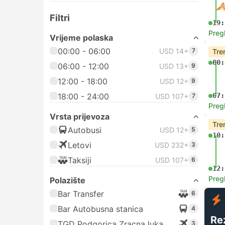
Filtri
19:
Preg
Vrijeme polaska
00:00 - 06:00
USD 14+
7
Tre
00:
06:00 - 12:00
USD 13+
9
12:00 - 18:00
USD 12+
9
18:00 - 24:00
07:
USD 107+
7
Preg
Vrsta prijevoza
Tre
Autobusi
USD 12+
5
10:
Letovi
USD 232+
3
Taksiji
USD 107+
6
12:
Preg
Polazište
Bar Transfer
6
Bar Autobusna stanica
4
Re
TGD Podgorica Zracna luka
3