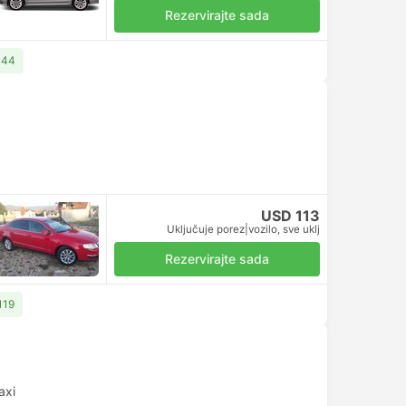
Rezervirajte sada
144
USD 113
Uključuje porez
|
vozilo, sve uklj
Rezervirajte sada
119
axi