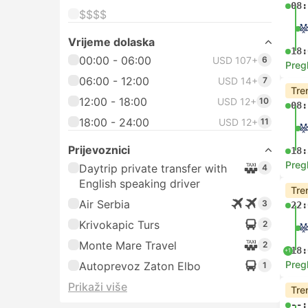
08:
$$$$
Vrijeme dolaska
18:
00:00 - 06:00
USD 107+
6
Preg
06:00 - 12:00
USD 14+
7
Tre
12:00 - 18:00
USD 12+
10
08:
18:00 - 24:00
USD 12+
11
Prijevoznici
18:
Preg
Daytrip private transfer with
4
English speaking driver
Tre
Air Serbia
3
22:
Krivokapic Turs
2
Monte Mare Travel
2
18:
+1
Preg
Autoprevoz Zaton Elbo
1
Prikaži više
Tre
--: