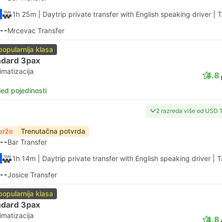
1h 25m
| Daytrip private transfer with English speaking driver
|
T
--
Mrcevac Transfer
popularnija klasa
ndard 3pax
imatizacija
4.8
led pojedinosti
2 razreda više od USD 
brže
Trenutačna potvrda
--
Bar Transfer
1h 14m
| Daytrip private transfer with English speaking driver
|
T
--
Josice Transfer
popularnija klasa
ndard 3pax
imatizacija
4.8