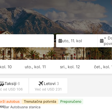
+ D
uto, 11. kol
pov
kol. 10
uto., kol. 11
sri., kol. 12
čet., kol.
Taksiji
6
Letovi
3
ć od USD 106
Već od USD 231
brži autobus
Trenutačna potvrda
Preporučeno
44
Bar Autobusna stanica