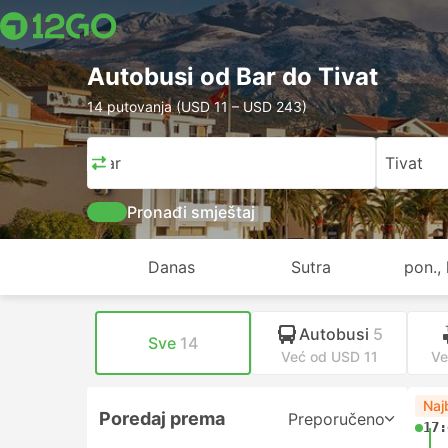
Autobusi od Bar do Tivat
14 putovanja (USD 11 – USD 243)
Bar
Tivat
Pronađi smještaj
Danas
Sutra
pon., 
Autobusi
5
Sve
14
Već od USD 11
Ve
Naj
Poredaj prema
Preporučeno
17: