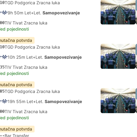
10
TGD Podgorica Zracna luka
9h 50m Let+Let.
Samopovezivanje
00
TIV Tivat Zracna luka
led pojedinosti
nutačna potvrda
10
TGD Podgorica Zracna luka
10h 25m Let+Let.
Samopovezivanje
35
TIV Tivat Zracna luka
led pojedinosti
nutačna potvrda
05
TGD Podgorica Zracna luka
19h 55m Let+Let.
Samopovezivanje
00
TIV Tivat Zracna luka
led pojedinosti
nutačna potvrda
--
Bar Transfer