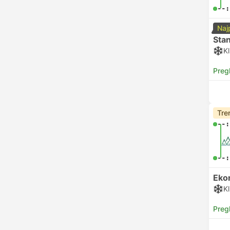
--:
Naj
Sta
Kl
Preg
Tre
--:
--:
Eko
Kl
Preg