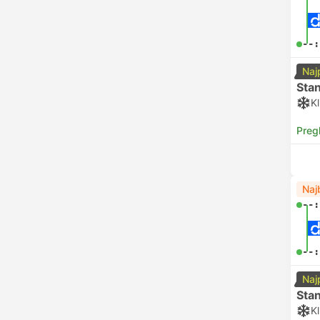
--:
Naj
Sta
Kl
Preg
Naj
--:
--:
Naj
Sta
Kl