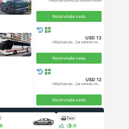
Uključuje porez
|
za odraslu osobu
Rezervirajte sada
USD 13
Uključuje porez
|
za odraslu osobu
Rezervirajte sada
USD 12
Uključuje porez
|
za odraslu osobu
Rezervirajte sada
i
Taxi
.8
5.0