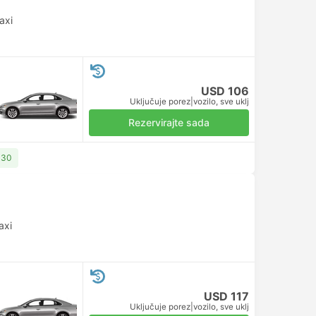
axi
USD 106
Uključuje porez
|
vozilo, sve uklj
Rezervirajte sada
130
axi
USD 117
Uključuje porez
|
vozilo, sve uklj