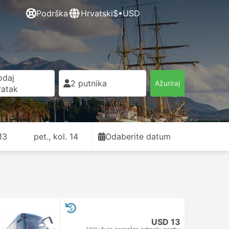
Podrška
Hrvatski
$•USD
odaj
2 putnika
Ažuriraj
ratak
 13
pet., kol. 14
Odaberite datum
USD 13