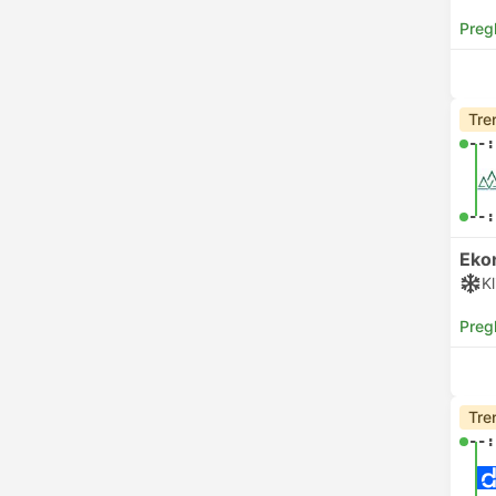
Preg
Tre
--:
--:
Eko
Kl
Preg
Tre
--: