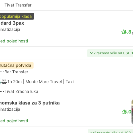
--
Tivat Transfer
popularnija klasa
ndard 3pax
imatizacija
4.8
led pojedinosti
2 razreda više od USD 
nutačna potvrda
--
Bar Transfer
1h 20m
| Monte Mare Travel
|
Taxi
--
Tivat Zracna luka
nomska klasa za 3 putnika
imatizacija
5.0
led pojedinosti
2 razreda više od USD 