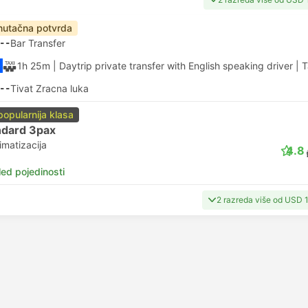
nutačna potvrda
--
Bar Transfer
1h 25m
| Daytrip private transfer with English speaking driver
|
T
--
Tivat Zracna luka
popularnija klasa
ndard 3pax
imatizacija
4.8
led pojedinosti
2 razreda više od USD 