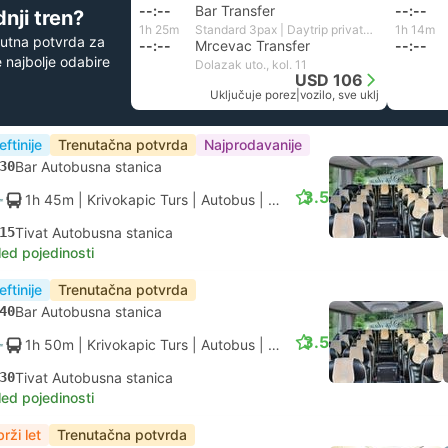
--:--
Bar Transfer
--:--
nji tren?
1h 25m
Standard 3pax | Daytrip private transfer with English speaking driver
1h 14m
utna potvrda za
--:--
Mrcevac Transfer
--:--
 najbolje odabire
Dolazak uto., kol. 11
USD 106
Uključuje porez
|
vozilo, sve uklj
eftinije
Trenutačna potvrda
Najprodavanije
30
Bar Autobusna stanica
3.5
1h 45m
| Krivokapic Turs
|
Autobus
|
Standardna s klimom
15
Tivat Autobusna stanica
led pojedinosti
eftinije
Trenutačna potvrda
40
Bar Autobusna stanica
3.5
1h 50m
| Krivokapic Turs
|
Autobus
|
Standardna s klimom
30
Tivat Autobusna stanica
led pojedinosti
rži let
Trenutačna potvrda