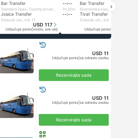
Bar Transfer
--:--
Bar Transfer
Standard 3pax | Daytrip private transfer with English speaking driver
1h 20m
Ekonomska klasa za 3 putnika | Monte Mare Travel
Josice Transfer
--:--
Tivat Transfer
Dolazak uto., kol. 11
Dolazak uto., kol. 11
USD 117
USD 113
Uključuje porez
|
vozilo, sve uklj
Uključuje porez
|
vozilo, sve uklj
USD 11
Uključuje porez
|
za odraslu osobu
Rezervirajte sada
USD 11
Uključuje porez
|
za odraslu osobu
Rezervirajte sada