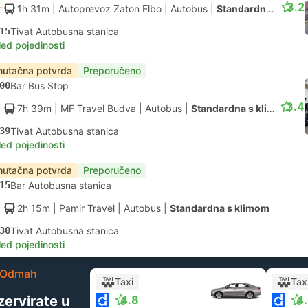
3.2
1h 31m
| Autoprevoz Zaton Elbo
|
Autobus
|
Standardna s klimom
15
Tivat Autobusna stanica
led pojedinosti
nutačna potvrda
Preporučeno
00
Bar Bus Stop
3.4
7h 39m
| MF Travel Budva
|
Autobus
|
Standardna s klimom
39
Tivat Autobusna stanica
led pojedinosti
nutačna potvrda
Preporučeno
15
Bar Autobusna stanica
2h 15m
| Pamir Travel
|
Autobus
|
Standardna s klimom
30
Tivat Autobusna stanica
led pojedinosti
Odmah
Taxi
Tax
zervirate u
4.8
4