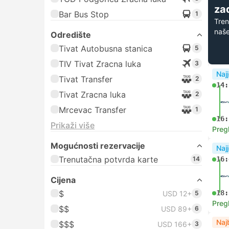
zad
Bar Bus Stop
1
Tren
naše
Odredište
Tivat Autobusna stanica
5
TIV Tivat Zracna luka
3
Najj
Tivat Transfer
2
14:
Tivat Zracna luka
2
Mrcevac Transfer
1
16:
Prikaži više
Preg
Mogućnosti rezervacije
Najj
Trenutačna potvrda karte
14
16:
Cijena
$
18:
USD 12+
5
Preg
$$
USD 89+
6
Najb
$$$
USD 166+
3